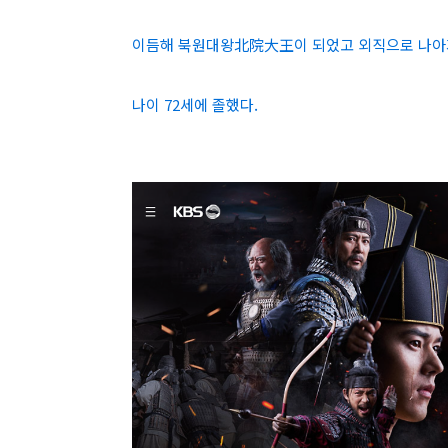
이듬해 북원대왕北院大王이 되었고 외직으로 나
나이 72세에 졸했다.