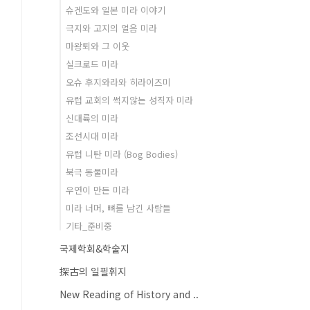
슈겐도와 일본 미라 이야기
극지와 고지의 얼음 미라
마왕퇴와 그 이웃
실크로드 미라
오슈 후지와라와 히라이즈미
유럽 교회의 썩지않는 성직자 미라
신대륙의 미라
조선시대 미라
유럽 니탄 미라 (Bog Bodies)
북극 동물미라
우연이 만든 미라
미라 너머, 뼈를 남긴 사람들
기타_준비중
국제학회&학술지
探古의 일필휘지
New Reading of History and ..