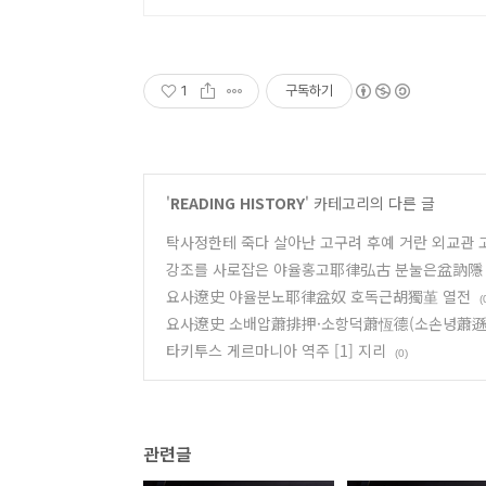
1
구독하기
'
READING HISTORY
' 카테고리의 다른 글
탁사정한테 죽다 살아난 고구려 후예 거란 외교관
강조를 사로잡은 야율홍고耶律弘古 분눌은盆訥隱
요사遼史 야율분노耶律盆奴 호독근胡獨堇 열전
(
요사遼史 소배압蕭排押·소항덕蕭恆德(소손녕蕭遜寧
타키투스 게르마니아 역주 [1] 지리
(0)
관련글