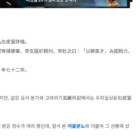
為左皮室詳穩。
盆奴等擒康肇、李玄蘊於銅州。帝壯之曰：「以卿英才，為國戮力，
。年七十二卒。
지만, 같은 요사 본기와 고려외기高麗外記에서는 우피실상온右皮室
 받은 장수가 여러 명인데, 앞서 본
야율분노
와 더불어 그 선봉에 섰