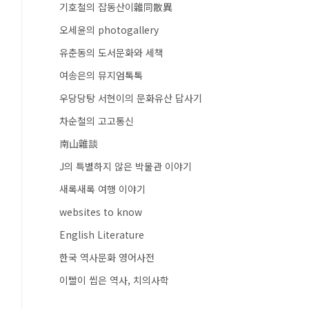
기호철의 잡동산이雜同散異
오세윤의 photogallery
유춘동의 도서문화와 세책
여송은의 뮤지엄톡톡
우당당탕 서현이의 문화유산 답사기
차순철의 고고통신
南山雜談
J의 특별하지 않은 박물관 이야기
새록새록 여행 이야기
websites to know
English Literature
한국 역사문화 영어사전
이빨이 씹은 역사, 치의사학