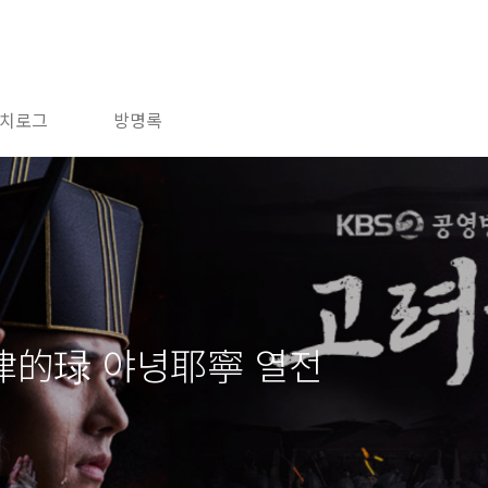
치로그
방명록
律的琭 야녕耶寧 열전