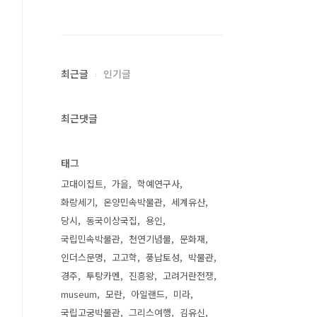
최근글
인기글
최근댓글
태그
고대이집트
가을
학예연구사
화랑세기
온양민속박물관
세계유산
당시
동국이상국집
용인
국립민속박물관
천연기념물
문화재
인더스문명
고고학
풍납토성
박물관
경주
투탕카멘
진흥왕
고려거란전쟁
museum
모란
아일랜드
미라
국립고궁박물관
그리스여행
김유신