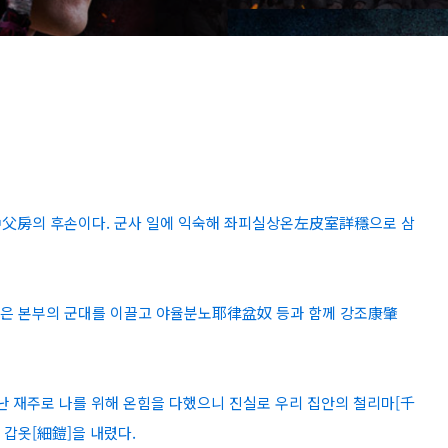
仲父房의 후손이다. 군사 일에 익숙해 좌피실상온左皮室詳穩으로 삼
的琭은 본부의 군대를 이끌고 야율분노耶律盆奴 등과 함께 강조康肇
난 재주로 나를 위해 온힘을 다했으니 진실로 우리 집안의 철리마[千
 갑옷[細鎧]을 내렸다.