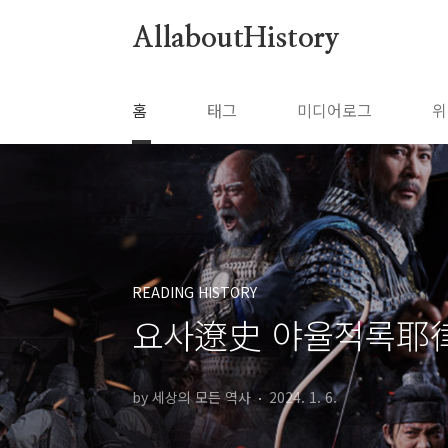
본문 바로가기
AllaboutHistory
홈
태그
미디어로그
위
READING HISTORY
요사遼史 야율적록耶
by 세상의 모든 역사
2024. 1. 6.