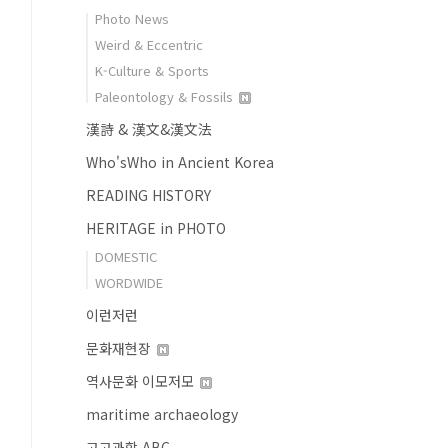
Photo News
Weird & Eccentric
K-Culture & Sports
Paleontology & Fossils
漢詩 & 漢文&漢文法
Who'sWho in Ancient Korea
READING HISTORY
HERITAGE in PHOTO
DOMESTIC
WORDWIDE
이런저런
문화재현장
역사문화 이모저모
maritime archaeology
고고과학 ABC