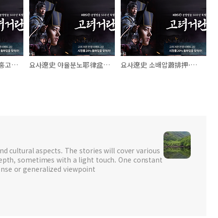
강조를 사로잡은 야율홍고耶律弘古 분눌은盆訥隱 열전
요사遼史 야율분노耶律盆奴 호독근胡獨堇 열전
요사遼史 소배압蕭排押·소항덕蕭恆德(소손녕蕭遜寧) 형제 열전
nd cultural aspects. The stories will cover various
depth, sometimes with a light touch. One constant
nse or generalized viewpoint