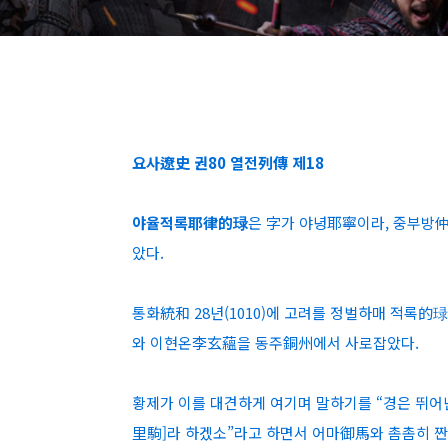
요사遼史 권80 열전列傳 제18
야율적록耶律的琭
은 字가 야녕耶寧이라, 중부방
았다.
통화統和 28년(1010)에 고려를 정벌하매 적록
와 이현온李玄蘊을 동주銅州에서 사로잡았다.
황제가 이를 대견하게 여기며 말하기를 “경은 뛰어
里駒]라 하겠소”라고 하면서 어마御馬와 촘촘히 짠