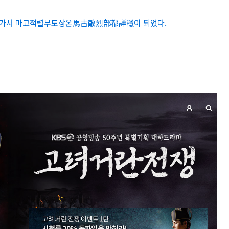
아가서 마고적렬부도상온馬古敵烈部都詳穩이 되었다.