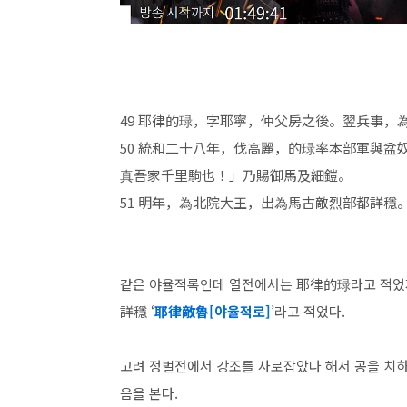
49 耶律的琭，字耶寧，仲父房之後。翌兵事，
50 統和二十八年，伐高麗，的琭率本部軍與
真吾家千里駒也！」乃賜御馬及細鎧。
51 明年，為北院大王，出為馬古敵烈部都詳穩
같은 야율적록인데 열전에서는 耶律的琭라고 적었
詳穩 ‘
耶律敵魯[야율적로]
’라고 적었다.
고려 정벌전에서 강조를 사로잡았다 해서 공을 치하
음을 본다.