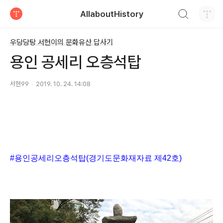
검색하기
AllaboutHistory
티스토리
우당당탕 서현이의 문화유산 답사기
용인 공세리 오층석탑
서현99
2019. 10. 24. 14:08
#
용인공세리오층석탑
(
경기도문화재자료 제
42
호
)