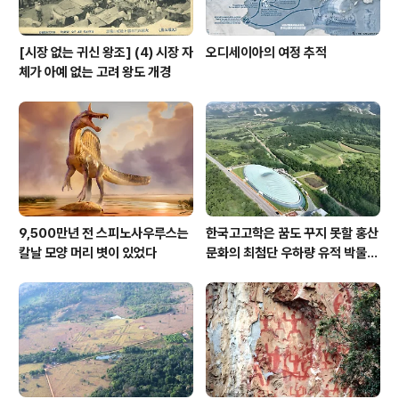
[시장 없는 귀신 왕조] (4) 시장 자
오디세이아의 여정 추적
체가 아예 없는 고려 왕도 개경
9,500만년 전 스피노사우루스는
한국고고학은 꿈도 꾸지 못할 홍산
칼날 모양 머리 볏이 있었다
문화의 최첨단 우하량 유적 박물관
[신화통신]