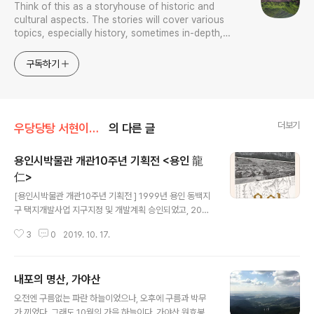
Think of this as a storyhouse of historic and
cultural aspects. The stories will cover various
topics, especially history, sometimes in-depth,
sometimes with a light touch. One constant
approach will be to resist any common sense or
구독하기
generalized viewpoint
더보기
우당당탕 서현이의 문화유산 답사기
의 다른 글
용인시박물관 개관10주년 기획전 <용인 龍
仁>
글 내용
[용인시박물관 개관10주년 기획전 ] 1999년 용인 동백지
구 택지개발사업 지구지정 및 개발계획 승인되었고, 2004
년 발굴조사 결과 확인된 구석기 문화층에 대해서 유적전
3
0
2019. 10. 17.
시관을 건립하여 이전·복원하는 조건으로 사업 시행이 결
정되었다. 2005년부터 동백지구 문화유적전시관 건립 추
진이 시작되었고, 유적전시관이 아니라 종합전시관, 도서
내포의 명산, 가야산
관 등등을 지으라는 주민들의 요청과 의견 수렴 과정 등등
글 내용
을 거쳐,(간단히 적었지만, 이 과정에서 많은 갈등과 협의,
​오전엔 구름없는 파란 하늘이었으나, 오후에 구름과 박무
전문가들의 노력이 있었다. 최근에도 박물관을 도서관으로
가 끼었다. 그래도 10월의 가을 하늘이다. 가야산 원효봉