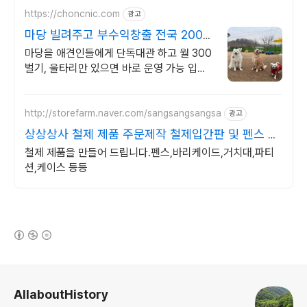
https://choncnic.com
광고
마당 빌려주고 부수익창출 전국 200개
애견마당 보기
마당을 애견인들에게 단독대관 하고 월 300
벌기, 울타리만 있으면 바로 운영 가능 입점
문의환영, 마당 빌려주고 월 300만원 부수
익 벌기
http://storefarm.naver.com/sangsangsangsa
광고
상상상사 철제 제품 주문제작 철제입간판 및 펜스 맞
춤제작
철제 제품을 만들어 드립니다.펜스,바리케이드,거치대,파티
션,케이스 등등
(새창열림)
로그 정보
AllaboutHistory