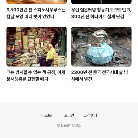
9,500만년 전 스피노사우루스는
우린 철은커녕 청동기도 모르던 3,
칼날 모양 머리 볏이 있었다
300년 전 히타이트 철제 단검
더는 방치할 수 없는 책 공해, 이제
2300년 전 중국 전국시대 술 닝
분서갱유를 단행할 때다
샤에서 발견
의안내
티스토리
로그인
고객센터
© Daum Corp.