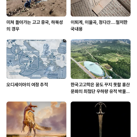
미쳐 돌아가는 고고 중국, 하북성
이퇴계, 이율곡, 정다산....철저한
의 경우
국내용
오디세이아의 여정 추적
한국고고학은 꿈도 꾸지 못할 홍산
문화의 최첨단 우하량 유적 박물관
[신화통신]