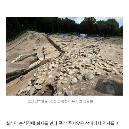
월성 성벽발굴...건진 건 순장자 두 사람 인골 뿐이다.
월성이 순식간에 화재를 만나 폭삭 주저앉은 상태에서 역사를 마