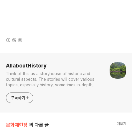
(새창열림)
로그 정보
AllaboutHistory
Think of this as a storyhouse of historic and
cultural aspects. The stories will cover various
topics, especially history, sometimes in-depth,
sometimes with a light touch. One constant
approach will be to resist any common sense or
구독하기
generalized viewpoint
더보기
문화재현장
의 다른 글