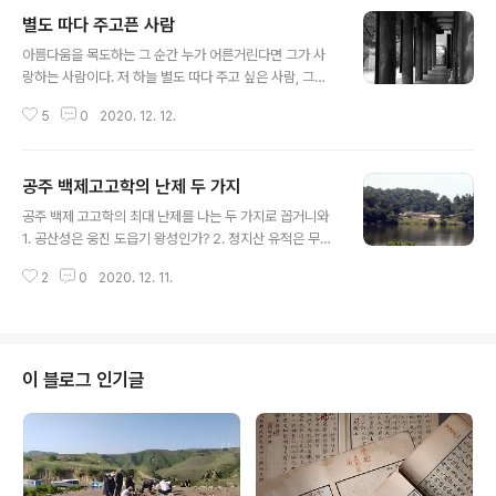
별도 따다 주고픈 사람
글 내용
아름다움을 목도하는 그 순간 누가 어른거린다면 그가 사
랑하는 사람이다. 저 하늘 별도 따다 주고 싶은 사람, 그가
사랑하는 사람이다. (2016. 12.12) *** 사진 배경은 선산
5
0
2020. 12. 12.
도리사다.
공주 백제고고학의 난제 두 가지
글 내용
공주 백제 고고학의 최대 난제를 나는 두 가지로 꼽거니와
1. 공산성은 웅진 도읍기 왕성인가? 2. 정지산 유적은 무령
왕의 빈전인가? 로 정리한다. 나는 이에 대해서는 초지 일
2
0
2020. 12. 11.
관 같은 생각을 지녔다. 1. 공산성은 때려 죽어도 왕성이 아
니다. 2. 정지산 유적은 때려 죽어도 빈전이 아니다. 왕성은
공주 시내 어딘가여야 하며 무령왕 빈전은 이 왕성 어딘가
후미진 곳이었다. (2015. 12. 11) *** 공산성은 왕궁을 배
후에서 보위하는 군사시설이며, 정지산유적은 볼짝없이 와
이 블로그 인기글
치타워 watchtower다. The biggest challenge rela
ted with Gongju Baekje Archeology is that I pick
two things. 1. Is Gongsanseong Fortres..