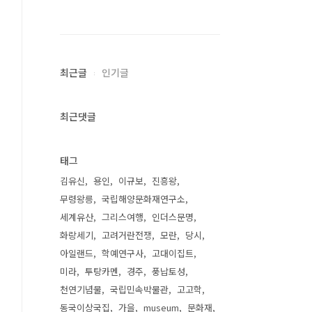
최근글
인기글
최근댓글
태그
김유신
용인
이규보
진흥왕
무령왕릉
국립해양문화재연구소
세계유산
그리스여행
인더스문명
화랑세기
고려거란전쟁
모란
당시
아일랜드
학예연구사
고대이집트
미라
투탕카멘
경주
풍납토성
천연기념물
국립민속박물관
고고학
동국이상국집
가을
museum
문화재