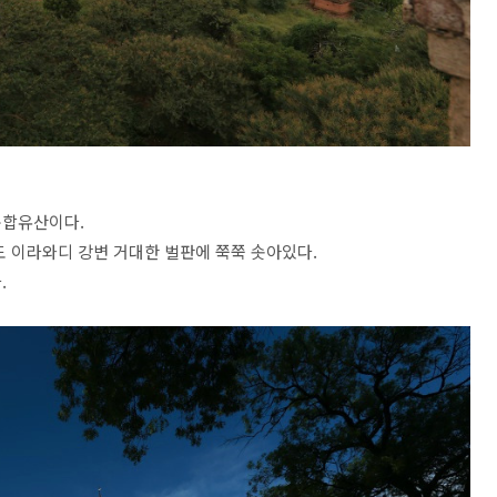
복합유산이다.
도 이라와디 강변 거대한 벌판에 쭉쭉 솟아있다.
.