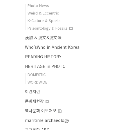
Photo News
Weird & Eccentric
K-Culture & Sports
Paleontology & Fossils
漢詩 & 漢文&漢文法
Who'sWho in Ancient Korea
READING HISTORY
HERITAGE in PHOTO
DOMESTIC
WORDWIDE
이런저런
문화재현장
역사문화 이모저모
maritime archaeology
고고과학 ABC