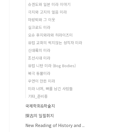
슈겐도와 일본 미라 이야기
극지와 고지의 얼음 미라
마왕퇴와 그 이웃
실크로드 미라
오슈 후지와라와 히라이즈미
유럽 교회의 썩지않는 성직자 미라
신대륙의 미라
조선시대 미라
유럽 니탄 미라 (Bog Bodies)
북극 동물미라
우연이 만든 미라
미라 너머, 뼈를 남긴 사람들
기타_준비중
국제학회&학술지
探古의 일필휘지
New Reading of History and ..