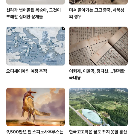
신라가 씹어돌린 복숭아, 그것이
미쳐 돌아가는 고고 중국, 하북성
초래할 심대한 문제들
의 경우
오디세이아의 여정 추적
이퇴계, 이율곡, 정다산....철저한
국내용
9,500만년 전 스피노사우루스는
한국고고학은 꿈도 꾸지 못할 홍산