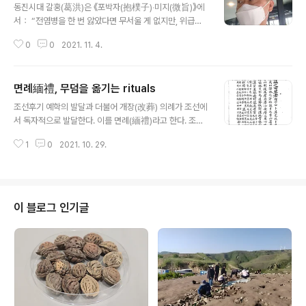
동진시대 갈홍(葛洪)은 《포박자(抱樸子)‧미지(微旨)》에
서： “전염병을 한 번 앓았다면 무서울 게 없지만, 위급한
역병이 치성하는 재난을 만나면 꼭꼭 숨어라.[經瘟疫則
0
0
2021. 11. 4.
不畏， 遇急難則隱形。]”고 했다. 경험으로 면역을 알
았구나.
면례緬禮, 무덤을 옮기는 rituals
글 내용
조선후기 예학의 발달과 더불어 개장(改葬) 의례가 조선에
서 독자적으로 발달한다. 이를 면례(緬禮)라고 한다. 조선
에서 만든 용어인데, 《춘추곡량전(春秋穀梁傳)》 장공(莊
1
0
2021. 10. 29.
公) 3년에 “개장할 때에는 시마복(緦麻服)을 입는데 낮은
복을 입는 것은 멀기 때문이다.[改葬之禮緦 擧下緬
也]”라는 말에서 비롯하였다. 이세필이 편찬한 것으로 알
려진 《면례의절(緬禮儀節)》과 같은 지침서가 있고, 면례
과정을 기록한 일기들도 상당수 전한다. 조선후기에는 면
이 블로그 인기글
례가 왕실 의례로도 자리잡아 많은 기록이 있다. 서인과 남
인이 이를 수용하는 것도 상당히 달랐다가 영조 이후에는
같아지는 듯하다. 어릴 적 선조모께서 '민례'라고 하셔서 그
게 뭘까 하다가 면례라는 걸 가친께 듣고서야 알았다.