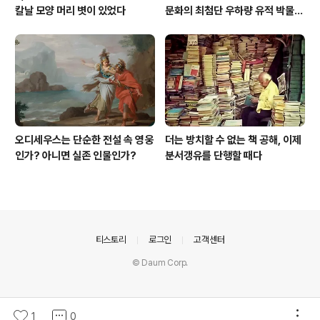
칼날 모양 머리 볏이 있었다
문화의 최첨단 우하량 유적 박물관
[신화통신]
오디세우스는 단순한 전설 속 영웅
더는 방치할 수 없는 책 공해, 이제
인가? 아니면 실존 인물인가?
분서갱유를 단행할 때다
의안내
티스토리
로그인
고객센터
© Daum Corp.
1
0