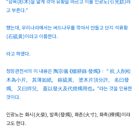
“삼목(杉木)을 얇게 깎아 유황을 바르고 이를 인광노(引光奴)라
고 부른다.”
했는데, 우리나라에서는 버드나무를 깎아서 만들고 단지 석류황
(石硫黃)이라고 이름한다.
라고 하였다.
청장관전서의 이 내용은 陶宗儀 《輟耕錄‧發燭》： “ 杭 人削松
木為小片， 其薄如紙， 鎔硫黃， 塗木片頂分許， 名曰發
燭， 又曰焠兒， 蓋以發火及代燈燭用也。”라는 것을 인용한
것이다.
인광노는 화시(火柴), 발촉(發燭), 화촌(火寸), 화촉(樺燭)이라
고도 한다.