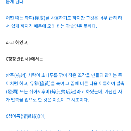
붙게 된다.
어떤 때는 화피(樺皮)를 사용하기도 하지만 그것은 너무 급히 타
서 쉽게 꺼지기 때문에 오래 타는 광솔만은 못하다.
라고 하였고,
《청장관전서》에서는
항주(杭州) 사람이 소나무를 깎아 작은 조각을 만들되 얇기는 종
이처럼 하고, 유황(硫黃)을 녹여 그 끝에 바른 다음 이름하여 발촉
(發燭) 또는 쉬아제후비(焠兒齊后妃)라고 하였는데, 가난한 자
가 발촉을 업으로 한 것은 이것이 그 시초이다.
《청이록(淸異錄)》에,