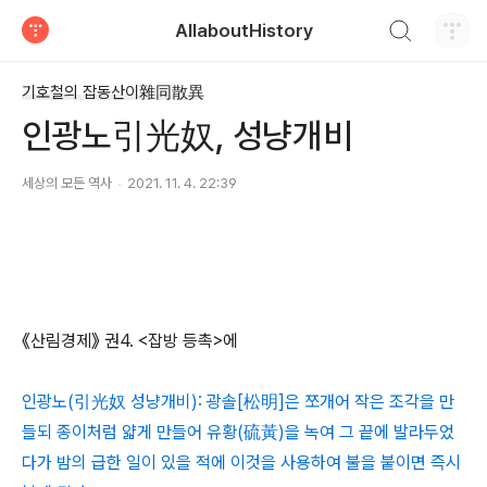
검색하기
AllaboutHistory
티스토리
기호철의 잡동산이雜同散異
인광노引光奴, 성냥개비
세상의 모든 역사
2021. 11. 4. 22:39
《산림경제》 권4. <잡방 등촉>에
인광노(引光奴 성냥개비): 광솔[松明]은 쪼개어 작은 조각을 만
들되 종이처럼 얇게 만들어 유황(硫黃)을 녹여 그 끝에 발라두었
다가 밤의 급한 일이 있을 적에 이것을 사용하여 불을 붙이면 즉시