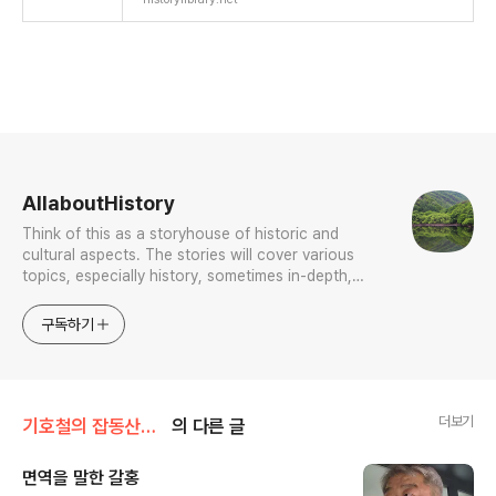
로그 정보
AllaboutHistory
Think of this as a storyhouse of historic and
cultural aspects. The stories will cover various
topics, especially history, sometimes in-depth,
sometimes with a light touch. One constant
approach will be to resist any common sense or
구독하기
generalized viewpoint
더보기
기호철의 잡동산이雜同散異
의 다른 글
면역을 말한 갈홍
글 내용