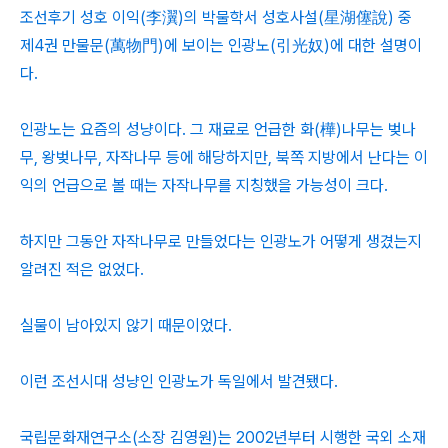
조선후기 성호 이익(李瀷)의 박물학서 성호사설(星湖僿說) 중
제4권 만물문(萬物門)에 보이는 인광노(引光奴)에 대한 설명이
다.
인광노는 요즘의 성냥이다. 그 재료로 언급한 화(樺)나무는 벚나
무, 왕벚나무, 자작나무 등에 해당하지만, 북쪽 지방에서 난다는 이
익의 언급으로 볼 때는 자작나무를 지칭했을 가능성이 크다.
하지만 그동안 자작나무로 만들었다는 인광노가 어떻게 생겼는지
알려진 적은 없었다.
실물이 남아있지 않기 때문이었다.
이런 조선시대 성냥인 인광노가 독일에서 발견됐다.
국립문화재연구소(소장 김영원)는 2002년부터 시행한 국외 소재