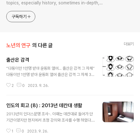
topics, especially history, sometimes in-depth,
sometimes with a light touch. One constant
approach will be to resist any common sense or
구독하기
generalized viewpoint
더보기
노년의 연구
의 다른 글
출산은 감격
글 내용
“다둥이만 1만명 받아 운동회 열어… 출산은 감격 그 자체”
다둥이만 1만명 받아 운동회 열어 출산은 감격 그 자체 34
년간 신생아 2만5000명 받은 출산의 신 전종관 서울대 교
2
0
2023. 9. 26.
수 www.chosun.com 오늘 기사-. "출산은 감격" 이것은
정말이다. 필자도 젊은 시절 우연찮게 산부인과에서 분만
을 100례 정도 직접 집도 한 적이 있었는데 산과의 긴장감,
인도의 회고 (8) : 2013년 데칸대 생활
분만 순간의 긴장의 고조, 출산 후의 감격-. 기사의 내용 모
글 내용
두 공감하지 않을 수 없다. 다둥이 케이스만 1만 케이스라
2013년의 인더스문명 조사-. 이때는 데칸대로 들어가 단
니. 정말 큰 일을 하셨다고 이야기 해야겠다. 병원에서 병동
기간이었지만 현지에서 초청 강의와 조사를 수행 하였다.
분위기가 가장 밝은 곳은 산과다. 분만한 산모들이 머무는
#인도고고학 #인더스문명 #인더스문명조사
곳이니 분위기가 밝을 수 밖에 없다. 인류의 분만이 항상 긴
1
0
2023. 9. 26.
장감과 어려움, 난산을 동반하는 이유는 인류의 진화가 ..