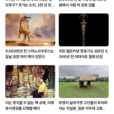
진무구? 웃기는 소리, 2천 년 전에
료에서 사람 피 성분 검출
이미 사람 바글바글
9,500만년 전 스피노사우루스는
우린 철은커녕 청동기도 모르던 3,
칼날 모양 머리 볏이 있었다
300년 전 히타이트 철제 단검
더는 방치할 수 없는 책 공해, 이제
뚜껑이 날아가면 고인돌이 되어버
분서갱유를 단행할 때다
리는 석실분, 일본 석무대 고분의