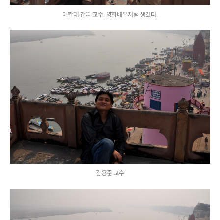
데칸대 간띠 교수. 영화배우처럼 생겼다.
김용준 교수