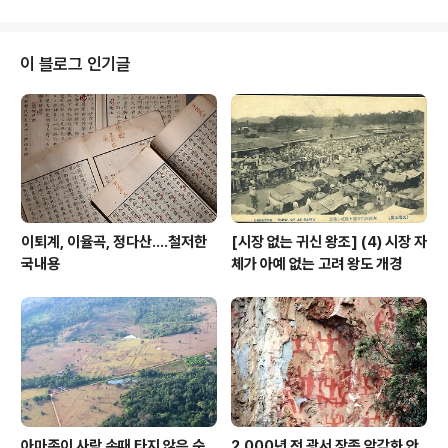
이 블로그 인기글
이퇴계, 이율곡, 정다산....철저한
[시장 없는 귀신 왕조] (4) 시장 자
국내용
체가 아예 없는 고려 왕도 개경
아마존이 사람 손때 타지 않은 순
2,000년 전 광서 장족 암각화 안