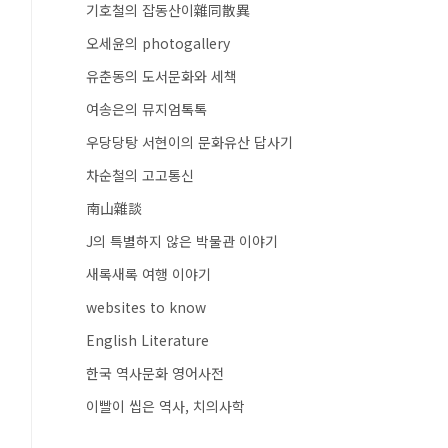
기호철의 잡동산이雜同散異
오세윤의 photogallery
유춘동의 도서문화와 세책
여송은의 뮤지엄톡톡
우당당탕 서현이의 문화유산 답사기
차순철의 고고통신
南山雜談
J의 특별하지 않은 박물관 이야기
새록새록 여행 이야기
websites to know
English Literature
한국 역사문화 영어사전
이빨이 씹은 역사, 치의사학