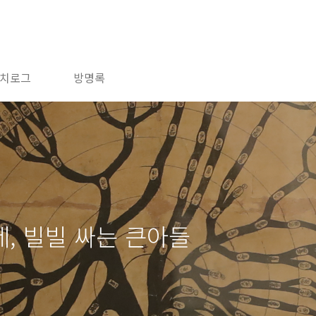
치로그
방명록
, 빌빌 싸는 큰아들