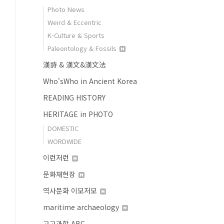
Photo News
Weird & Eccentric
K-Culture & Sports
Paleontology & Fossils
漢詩 & 漢文&漢文法
Who'sWho in Ancient Korea
READING HISTORY
HERITAGE in PHOTO
DOMESTIC
WORDWIDE
이런저런
문화재현장
역사문화 이모저모
maritime archaeology
고고과학 ABC