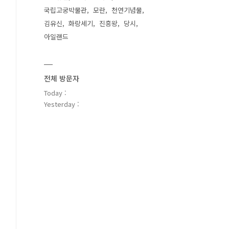
국립고궁박물관
모란
천연기념물
김유신
화랑세기
진흥왕
당시
아일랜드
전체 방문자
Today :
Yesterday :