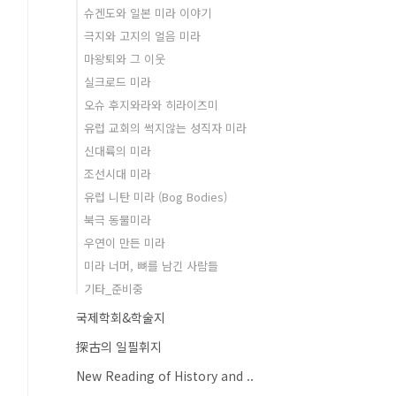
슈겐도와 일본 미라 이야기
극지와 고지의 얼음 미라
마왕퇴와 그 이웃
실크로드 미라
오슈 후지와라와 히라이즈미
유럽 교회의 썩지않는 성직자 미라
신대륙의 미라
조선시대 미라
유럽 니탄 미라 (Bog Bodies)
북극 동물미라
우연이 만든 미라
미라 너머, 뼈를 남긴 사람들
기타_준비중
국제학회&학술지
探古의 일필휘지
New Reading of History and ..