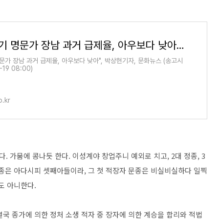
"조선 후기 명문가 장남 과거 급제율, 아우보다 낮아" | 연합뉴스
문가 장남 과거 급제율, 아우보다 낮아", 박상현기자, 문화뉴스 (송고시
19 08:00)
.kr
. 가뭄에 콩나듯 한다. 이성계야 창업주니 예외로 치고, 2대 정종, 3
세종은 아다시피 셋째아들이라, 그 첫 적장자 문종은 비실비실하다 일찍
도 아니한다.
국 종가에 의한 정처 소생 적자 중 장자에 의한 계승을 합리와 적법