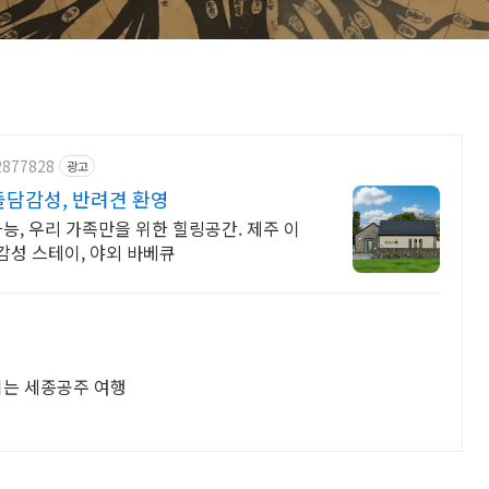
2877828
광고
담감성, 반려견 환영
제주 이
 감성 스테이, 야외 바베큐
기는 세종공주 여행