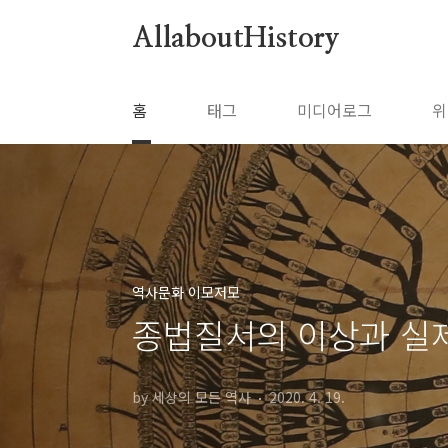
본문 바로가기
AllaboutHistory
홈
태그
미디어로그
위
역사문화 이모저모
종법질서의 이상과 실제
by 세상의 모든 역사
2020. 4. 19.