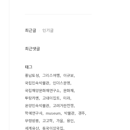
최근글
인기글
최근댓글
태그
풍납토성
그리스여행
이규보
국립민속박물관
인더스문명
국립해양문화재연구소
문화재
투탕카멘
고대이집트
미라
온양민속박물관
고려거란전쟁
학예연구사
museum
박물관
경주
무령왕릉
고고학
가을
용인
세계유산
동국이상국집