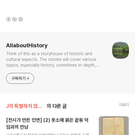
(새창열림)
로그 정보
AllaboutHistory
Think of this as a storyhouse of historic and
cultural aspects. The stories will cover various
topics, especially history, sometimes in-depth,
sometimes with a light touch. One constant
approach will be to resist any common sense or
구독하기
generalized viewpoint
더보기
J의 특별하지 않은 박물관 이야기
의 다른 글
[전시가 만든 인연] (2) 옷소매 붉은 끝동 덕
임과의 만남
글 내용