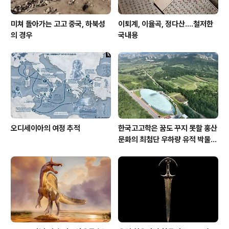
미쳐 돌아가는 고고 중국, 하북성
이퇴계, 이율곡, 정다산....철저한
의 경우
국내용
오디세이아의 여정 추적
한국고고학은 꿈도 꾸지 못할 홍산
문화의 최첨단 우하량 유적 박물관
[신화통신]