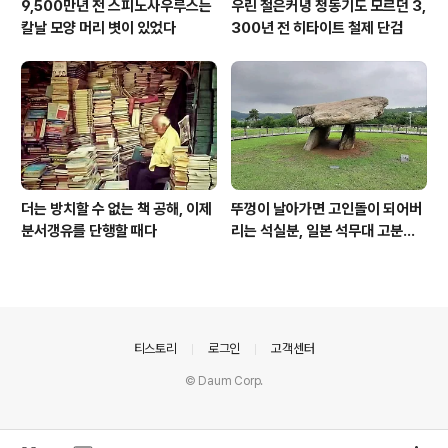
9,500만년 전 스피노사우루스는
우린 철은커녕 청동기도 모르던 3,
칼날 모양 머리 볏이 있었다
300년 전 히타이트 철제 단검
더는 방치할 수 없는 책 공해, 이제
뚜껑이 날아가면 고인돌이 되어버
분서갱유를 단행할 때다
리는 석실분, 일본 석무대 고분의
경우
의안내
티스토리
로그인
고객센터
© Daum Corp.