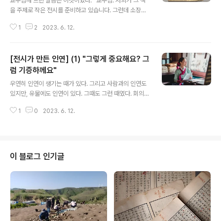
교수님께 드린 말씀은 이것이었다. “교수님. 저희가 그 책
을 주제로 작은 전시를 준비하고 있습니다. 그런데 소장하
신 3~10권은 저희가 소장하고 있거든요. 가지고 계신 1~
1
2
2023. 6. 12.
2권을 대여해주시면, 10권이 처음으로 한 데 모이는 것이
되어서 꼭 대여를 하고 싶습니다. 가능할까요? 그리고 그
책이 한글로 쓰인 소설 중, 필사자 이름이 정확한 최초의 소
[전시가 만든 인연] (1) "그렇게 중요해요? 그
설이라고 하더라구요. 그 증거가 1권에 붙어 있어서, 1권은
꼭 전시에서 선보이고 싶습니다.” 그렇다. 이 책 가치는 소
럼 기증하께요"
글 내용
설 내용에만 있지 않았다. 곽씨와 장씨 가문 이야기라는 뜻
우연히 인연이 생기는 때가 있다. 그리고 사람과의 인연도
인 ‘곽장양문록’은 3세대에 걸친 가문 이야기여서 그런지,
있지만, 유물에도 인연이 있다. 그때도 그런 때였다. 회의를
길기도 길다. 그래서인지 이 책은 한 명이 필사하지 않고,
다녀온 과장님이 갑자기 나를 호출했다. “○○ 선생. 잠시
총 6명이 나누어 필사를 했다. 그것은 감사하게도, 1권 표
1
0
2023. 6. 12.
이야기 좀 하지.” “저요?” 나를 부를 만한 이유가 없는데,
지 안쪽에 ..
나를 부르시니 눈이 동그래졌다. “○○ 선생이 지난 번에
갖고 왔던 그 책 있잖아. 관장님이 그걸 소개하는 전시를 했
으면 좋겠다고 하시네.” 이런 것이 바로 내 발등에 도끼를
찍는다는 것이었다. 맞다. 그 책은 내가 스스로(!) 우리 전시
이 블로그 인기글
관에 전시해 놓은 책이었다. 이전부터 그 책의 존재를 알고
있었고, 그 책으로 전시를 하고 싶다고 생각은 했었다. 어느
유명 소설의 모티브가 된 그 책은, 직접 보고 싶어 하는 사
람이 많았다. 트위터에 우리 박물관으로 검색하면 그 책이..