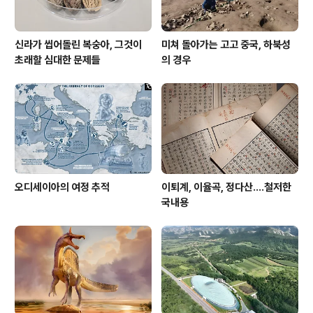
신라가 씹어돌린 복숭아, 그것이
미쳐 돌아가는 고고 중국, 하북성
초래할 심대한 문제들
의 경우
오디세이아의 여정 추적
이퇴계, 이율곡, 정다산....철저한
국내용