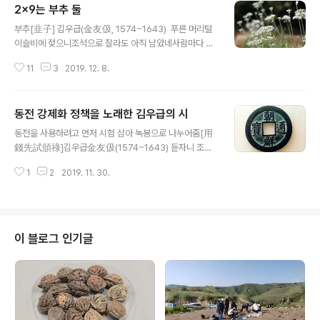
2x9는 부추 둘
글 내용
부추[韭子] 김우급(金友伋, 1574~1643) ​ 푸른 머리털
이슬비에 젖으니조석으로 잘라도 아직 남았네사람마다 열
여덟 반찬 먹으니이 상서를 비웃지는 마시구려 翠髮和煙
11
3
2019. 12. 8.
雨, 昏朝剪更餘. 人皆十八食, 莫笑李尚書 [해설] 제
목 ‘구자韭子’는 ‘부추[韭菜]의 씨앗’을 이르지만, 시 내용
으로 보면 ‘부추[韭菜]’ 그 자체를 읊은 것이다. 3행의 열
동전 강제화 정책을 노래한 김우급의 시
여덟 반찬은 부추를 이르는 말이고 4행의 이 상서李尚書
글 내용
는 후위後魏의 명신 이숭李崇(455~525)이다. 이숭은
동전을 사용하려고 먼저 시험 삼아 녹봉으로 나누어줌[用
상서령 의동삼사尚書令儀同三司를 지냈고 부유하기로
錢先試頒祿]김우급金友伋(1574~1643) 듣자니 조정
는 천하를 압도하여 수천 명을 부렸는데도 성품이 대단한
에서는 동전 사용하려고백관에게 유달리 많이도 반사하다
구두쇠여서 너절한 옷을 입고 거친 음식을 먹었는데, 끼니
1
2
2019. 11. 30.
네지팡이 짚고 나가도 돈 한 푼이 없어나부끼는 주막 깃발
에 언제나 고기도 없이 부추 나물과 부추 절임만을 먹었다.
도 자주 못보거늘 聞說朝廷用青銅, 百官頒賜也獨豐.
이숭 문객인 이원우李元祐가 어떤 이에게 “이..
扶杖出門無一貫, 不堪頻望酒旗風. [해설] 동전을 유
통 보급하기 위한 화폐 정책을 추진하는 과정에서 1633년
(인조 11)에 조선통보朝鮮通寶를 법화法貨로 주조, 유통
이 블로그 인기글
하기로 하였다. 이때 명나라의 만력통보萬曆通寶를 본떠
만들었는데 세종조에 주조, 유통하던 조선통보와 구별하기
위해서 팔분서八分書 조선통보로 주조하였다. 이 동전은
서울의 상평청常平廳에서 주조되기 시작하였다. 그러나
그 이듬해인 1634년에는 안동·대구·개성 등 물산物産이
풍부하고 인물..