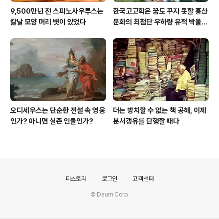
9,500만년 전 스피노사우루스는
한국고고학은 꿈도 꾸지 못할 홍산
칼날 모양 머리 볏이 있었다
문화의 최첨단 우하량 유적 박물관
[신화통신]
오디세우스는 단순한 전설 속 영웅
더는 방치할 수 없는 책 공해, 이제
인가? 아니면 실존 인물인가?
분서갱유를 단행할 때다
의안내
티스토리
로그인
고객센터
© Daum Corp.