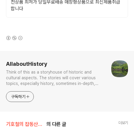
전상품 최저가 당일무료배송 매장형상품으로 최신제품취급
합니다
(새창열림)
로그 정보
AllaboutHistory
Think of this as a storyhouse of historic and
cultural aspects. The stories will cover various
topics, especially history, sometimes in-depth,
sometimes with a light touch. One constant
approach will be to resist any common sense or
구독하기
generalized viewpoint
더보기
기호철의 잡동산이雜同散異
의 다른 글