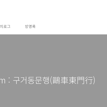
치로그
방명록
iem : 구거동문행(鷗車東門行)