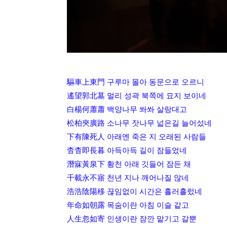
驅車上東門 구루마 몰아 동문으로 오르니
遙望郭北墓 멀리 성곽 북쪽에 묘지 보이네
白楊何蕭蕭 백양나무 쏴쏴 살랑대고
松柏夾廣路 소나무 잣나무 넓은길 늘어섰네
下有陳死人 아래엔 죽은 지 오래된 사람들
杳杳即長暮 아득아득 길이 잠들었네
潛寐黃泉下 황천 아래 깃들어 잠든 채
千載永不寤 천년 지나 깨어나질 않네
浩浩陰陽移 끊임없이 시간은 흘러흘렀네
年命如朝露 목숨이란 아침 이슬 같고
人生忽如寄 인생이란 잠깐 맡기고 갈뿐