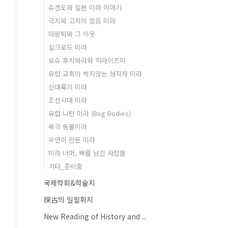
슈겐도와 일본 미라 이야기
극지와 고지의 얼음 미라
마왕퇴와 그 이웃
실크로드 미라
오슈 후지와라와 히라이즈미
유럽 교회의 썩지않는 성직자 미라
신대륙의 미라
조선시대 미라
유럽 니탄 미라 (Bog Bodies)
북극 동물미라
우연이 만든 미라
미라 너머, 뼈를 남긴 사람들
기타_준비중
국제학회&학술지
探古의 일필휘지
New Reading of History and ..