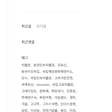
최근글
인기글
최근댓글
태그
박물관
온양민속박물관
김유신
동국이상국집
국립해양문화재연구소
당시
국립민속박물관
고려거란전쟁
세계유산
museum
국립고궁박물관
고대이집트
문화재
화랑세기
진흥왕
학예연구사
투탕카멘
아일랜드
경주
가을
고고학
그리스여행
인더스문명
모란
이규보
천연기념물
용인
미라