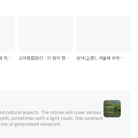
전성남戰城南 : 내 시체 먹어줄 까마귀에게
고아행孤兒行 : 이 땅의 형수들에게 바치는 노래
상야(上邪)..겨울에 우박치고 여름에 눈내리면
nd cultural aspects. The stories will cover various
depth, sometimes with a light touch. One constant
nse or generalized viewpoint