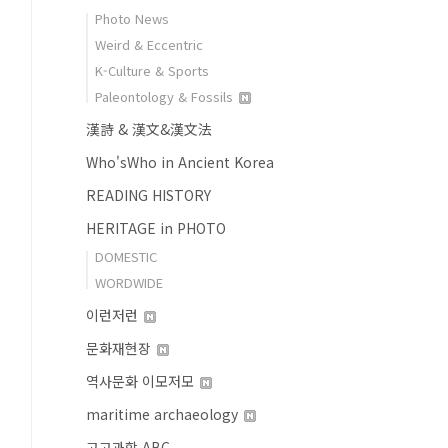
Photo News
Weird & Eccentric
K-Culture & Sports
Paleontology & Fossils
漢詩 & 漢文&漢文法
Who'sWho in Ancient Korea
READING HISTORY
HERITAGE in PHOTO
DOMESTIC
WORDWIDE
이런저런
문화재현장
역사문화 이모저모
maritime archaeology
고고과학 ABC