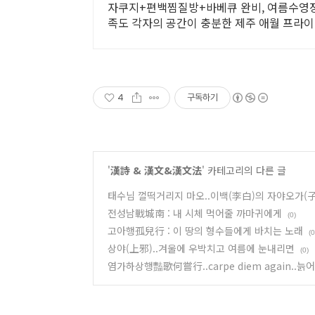
자쿠지+편백찜질방+바베큐 완비, 여름수영장,
족도 각자의 공간이 충분한 제주 애월 프라
4
구독하기
'
漢詩 & 漢文&漢文法
' 카테고리의 다른 글
태수님 껄떡거리지 마오..이백(李白)의 자야오가(
전성남戰城南 : 내 시체 먹어줄 까마귀에게
(0)
고아행孤兒行 : 이 땅의 형수들에게 바치는 노래
(0
상야(上邪)..겨울에 우박치고 여름에 눈내리면
(0)
염가하상행豔歌何嘗行..carpe diem again..