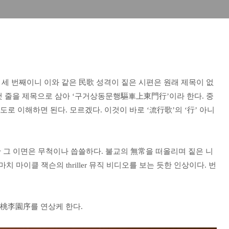
 세 번째이니 이와 같은 民歌 성격이 짙은 시편은 원래 제목이 없
 첫 줄을 제목으로 삼아 ‘구거상동문행驅車上東門行’이라 한다. 중
정도로 이해하면 된다. 모르겠다. 이것이 바로 ‘流行歌’의 ‘行’ 아니
깝지만 그 이면은 무척이나 씁쓸하다. 불교의 無常을 떠올리며 짙은 니
 마이클 잭슨의 thriller 뮤직 비디오를 보는 듯한 인상이다. 번
桃李園序를 연상케 한다.