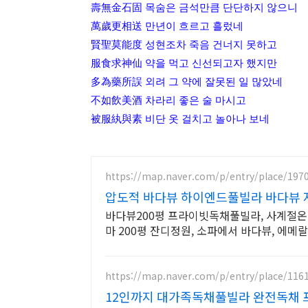
壽無金石固 목숨은 금석만큼 단단하지 않으니
萬歲更相送 만년이 흐르고 흘렀네
賢聖莫能度 성현조차 죽음 건너지 못하고
服食求神仙 약을 먹고 신선되고자 했지만
多為藥所誤 외려 그 약에 잘못된 일 많았네
不如飲美酒 차라리 좋은 술 마시고
被服紈與素 비단 옷 걸치고 놀아나 보네
https://map.naver.com/p/entry/place/197
압도적 바다뷰 하이엔드풀빌라 바다뷰 
바다뷰200평 프라이빗독채풀빌라, 사계절온
마 200평 잔디정원, 소파에서 바다뷰, 에메랄
https://map.naver.com/p/entry/place/116
12인까지 대가족독채풀빌라 완전독채 