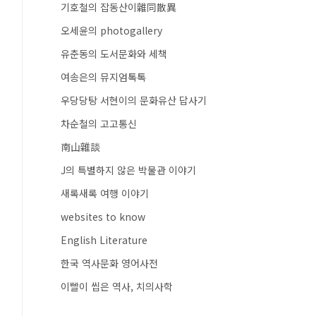
기호철의 잡동산이雜同散異
오세윤의 photogallery
유춘동의 도서문화와 세책
여송은의 뮤지엄톡톡
우당당탕 서현이의 문화유산 답사기
차순철의 고고통신
南山雜談
J의 특별하지 않은 박물관 이야기
새록새록 여행 이야기
websites to know
English Literature
한국 역사문화 영어사전
이빨이 씹은 역사, 치의사학