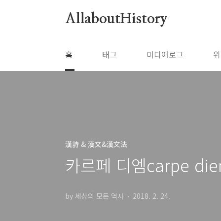
본문 바로가기
AllaboutHistory
홈
태그
미디어로그
위
漢詩 & 漢文&漢文法
카르페 디엠carpe d
by 세상의 모든 역사
2018. 2. 24.