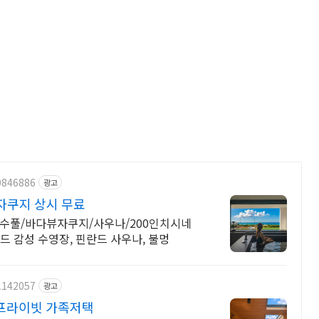
0846886
광고
자쿠지 상시 무료
수풀/바다뷰자쿠지/사우나/200인치시네
드 감성 수영장, 핀란드 사우나, 불멍
1142057
광고
프라이빗 가족저택