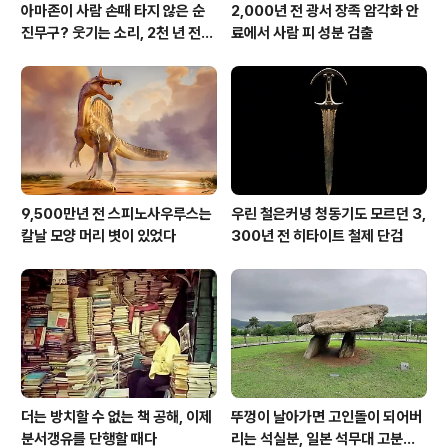
아마존이 사람 손때 타지 않은 순
2,000년 전 광서 장족 암각화 안
진무구? 웃기는 소리, 2천 년 전에
료에서 사람 피 성분 검출
이미 사람 바글바글
9,500만년 전 스피노사우루스는
우린 철은커녕 청동기도 모르던 3,
칼날 모양 머리 볏이 있었다
300년 전 히타이트 철제 단검
더는 방치할 수 없는 책 공해, 이제
뚜껑이 날아가면 고인돌이 되어버
분서갱유를 단행할 때다
리는 석실분, 일본 석무대 고분의