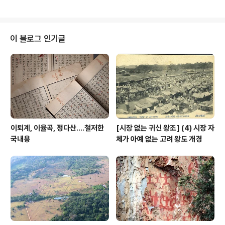
유물을 통해 고려 말기에 만들었다고 추정되며, 그 모양이
특이해 고려시대 묘지 연구에 기이한 사례를 제공한다. 발
굴하기 전에는 현실玄室 위쪽 기단부는 완전히 흙에 묻힌
상태였고, 기단 2층과 석실石室 입구 부분에서는 돌만 노
이 블로그 인기글
출된 상태였다고 한다. 발굴은 1983년 11월 ~ 12월 한양
대박물관 발굴단이 실시했다. 그 결과 아래쪽 석실은 평면
원형이며 무덤길인 연도羨道가 달려있고, 위쪽은 방형方
形인 2층 기단으로 밝혀져 그 구조상 특성을 살려 상방하
원上方下圓 석실묘石室墓란 명칭이..
이퇴계, 이율곡, 정다산....철저한
[시장 없는 귀신 왕조] (4) 시장 자
국내용
체가 아예 없는 고려 왕도 개경