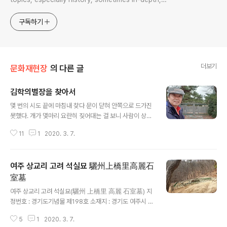
sometimes with a light touch. One constant
approach will be to resist any common sense or
구독하기
generalized viewpoint
더보기
문화재현장
의 다른 글
김학의별장을 찾아서
글 내용
몇 번의 시도 끝에 마침내 찾다 문이 닫혀 안쪽으로 드가진
못했다. 개가 몇마리 요란히 짖어대는 걸 보니 사람이 상주
한다. 면사무소 인근 다방 사장이 이르기를 옛날에 한번 들
11
1
2020. 3. 7.
어가 봤다는데 깊고 건물이 여러 채라 한다. 전면으론 남한
강이 유유하다. 원주시 부론면 정산리 2118-2에 소재하는
김학의별장이다. 위성사진으로 보니 이 별장 전체 조감은
여주 상교리 고려 석실묘 驪州上橋里高麗石
이렇다. 상당히 크다. 맨 뒤쪽에는 수영장 같은 데도 보인
다.
室墓
글 내용
여주 상교리 고려 석실묘(驪州 上橋里 高麗 石室墓) 지
정번호 : 경기도기념물 제198호 소재지 : 경기도 여주시 북
내면 상교리 산46-1 고달사지가 위치한 고달 부락 뒷산에
5
1
2020. 3. 7.
위지한 이 고분은 상감청자 조각을 비롯한 몇 가지 발굴한