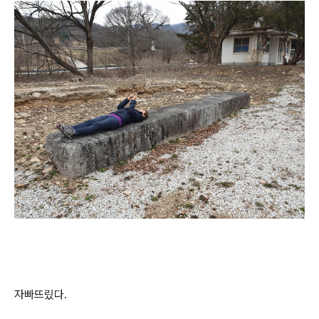
자빠뜨맀다.