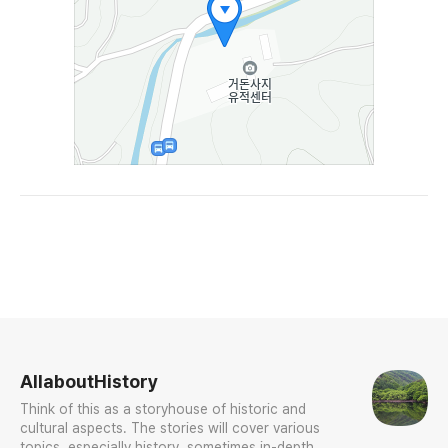
로그 정보
AllaboutHistory
Think of this as a storyhouse of historic and
cultural aspects. The stories will cover various
topics, especially history, sometimes in-depth,