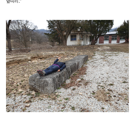
엎띠리."