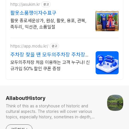
http://jasukim.kr
광고
활옷소품쟁이자수표구
활옷 종로세운상가, 원삼, 활옷, 용포, 관복,
족두리, 익선관, 소품일절
https://app.modu.kr/
광고
주차장 찾을 땐 모두의주차장 주차장
검색은 모두의주차장
모두의주차장 처음 이용하는 고객 누구나! 신
규가입 50% 할인 쿠폰 증정
로그 정보
AllaboutHistory
Think of this as a storyhouse of historic and
cultural aspects. The stories will cover various
topics, especially history, sometimes in-depth,
sometimes with a light touch. One constant
approach will be to resist any common sense or