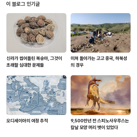
이 블로그 인기글
신라가 씹어돌린 복숭아, 그것이
미쳐 돌아가는 고고 중국, 하북성
초래할 심대한 문제들
의 경우
오디세이아의 여정 추적
9,500만년 전 스피노사우루스는
칼날 모양 머리 볏이 있었다