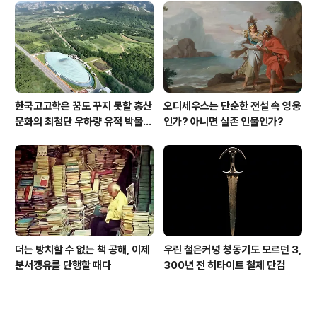
한국고고학은 꿈도 꾸지 못할 홍산
오디세우스는 단순한 전설 속 영웅
문화의 최첨단 우하량 유적 박물관
인가? 아니면 실존 인물인가?
[신화통신]
더는 방치할 수 없는 책 공해, 이제
우린 철은커녕 청동기도 모르던 3,
분서갱유를 단행할 때다
300년 전 히타이트 철제 단검