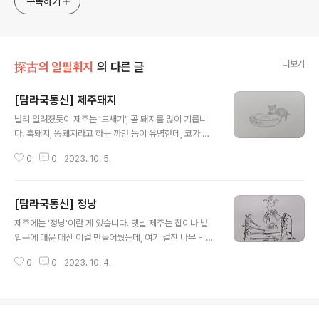
구독하기
generalized viewpoint
더보기
探古의 일필휘지
의 다른 글
[탐라국통신] 제주돼지
글 내용
널리 알려졌듯이 제주는 '도새기', 곧 돼지를 많이 기릅니
다. 흑돼지, 똥돼지라고 하는 까만 놈이 유명한데, 코가 좀
길고 몸집이 작달막하지만 탄탄한 게 토종이라는군요. 토
0
0
2023. 10. 5.
종 똥돼지를 먹기는 정말 어려운데 그 맛이..이야 돼지가 이
런 맛이 나나 싶습니다. 제주 돼지는 뒷간(제주어로 통시 또
는 돗통시. "돗"도 돼지를 가리키는 제주어)에서 기르기 때
[탐라국통신] 정낭
문에 먹이통이 필요없다고 생각하실지 모르지만, 설마 그
글 내용
것만 먹고 살겠습니까? 적어도 물은 먹어야죠. 다른 먹이도
제주에는 '정낭'이란 게 있습니다. 옛날 제주는 집이나 밭
먹어야하고. 그러니 먹이통을 만들어야 합니다. 이를 '돌도
입구에 대문 대신 이걸 만들어뒀는데, 여기 걸친 나무 막대
고리' 또는 '돗도고리'라 합니다. 돌로 만든 도고리(제주어
기 개수로 주인의 출타 여부를 알 수 있었다고 합니다.
로 함지박), 돼지용 도고리란 뜻이죠. 돼지는 성질 뻗쳐서
0
0
2023. 10. 4.
정말 코로 이리저리 돼지우리를 돼지우리화하는 일이 간혹
있는데, 그때 엎어지..