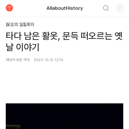
검색하기
AllaboutHistory
티스토리
探古의 일필휘지
타다 남은 활옷, 문득 떠오르는 옛
날 이야기
세상의 모든 역사
2023. 10. 8. 12:16