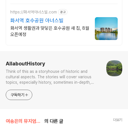
https://화서역아너스빌.com
광고
화서역 호수공원 아너스빌
화서역 생활권과 맞닿은 호수공원 새 집, 8월
오픈예정
로그 정보
AllaboutHistory
Think of this as a storyhouse of historic and
cultural aspects. The stories will cover various
topics, especially history, sometimes in-depth,
sometimes with a light touch. One constant
approach will be to resist any common sense or
구독하기
generalized viewpoint
더보기
여송은의 뮤지엄톡톡
의 다른 글