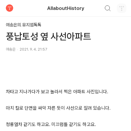
검색하기
AllaboutHistory
티스토리
여송은의 뮤지엄톡톡
풍납토성 옆 사선아파트
여송은
2021. 9. 4. 21:57
차타고 지나가다가 보고 놀라서 찍은 아파트 사진입니다.
마치 칼로 단면을 싸악 자른 듯이 사선으로 잘려 있습니다.
청룡열차 같기도 하고요. 미끄럼틀 같기도 하고요.