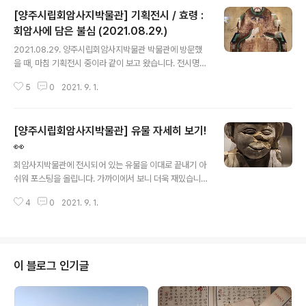
[양주시립회암사지박물관] 기획전시 / 효령 :
회암사에 담은 불심 (2021.08.29.)
글 내용
2021.08.29. 양주시립회암사지박물관 박물관에 방문했
을 때, 마침 기획전시 중이라 같이 보고 왔습니다. 전시명 :
효령 : 회암사에 담은 불심 장 소 : 양주시립회암사지박물관
5
0
2021. 9. 1.
기획전시실 기 간 : 2021.05.11.(화) - 2021.09.26.(일)
전시는 크게 1부-왕실에서 타어나다 / 2부-부처님을 따르
다 로 구성되었습니다. 전시실 설명은 리플릿에 나와있는
[양주시립회암사지박물관] 유물 자세히 보기!
내용으로 대신하겠습니다. 1부 왕실에서 태어나다 효령대
군 이보(孝寧大君 李補)는 1396년 조선의 3대 왕 태종
👀
글 내용
이방원과 원경왕후 민씨의 둘째 아들로 태어났습니다. 태
회암사지박물관에 전시되어 있는 유물을 이대로 끝내기 아
종이 왕위에 오른 지 7년째 되는 12세 때(1407년) 효령군
쉬워 포스팅을 올립니다. 가까이에서 보니 더욱 재밌습니
(孝寧君)으로 책봉되었으며, 5년 후(1412년) 대구능로
다. 유물을 보고 있으면, '누가 이렇게 재밌게 잘 만들었을
봉해졌습니다. 효령대군은 장자이자 세자였던 양녕대군 ..
4
0
2021. 9. 1.
까.' 하는 생각이 드는데요, 만든 분은 분명 장난끼가 많은
분일 것 같습니다. 여러분들은 위 유물들이 어떻게 보이시
나요? 어떤 동물을 닮았나요? 다른 분들의 생각도 궁금합
니다. 이상 양주시립회암사지박물관 마스코트 유물들이었
습니다. 감사합니다. 양주시립회암사지박물관 홈페이지
이 블로그 인기글