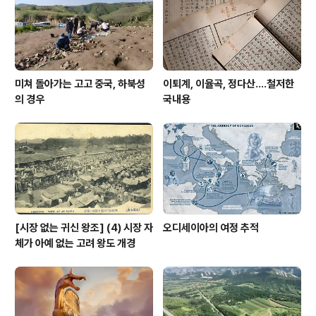
미쳐 돌아가는 고고 중국, 하북성
이퇴계, 이율곡, 정다산....철저한
의 경우
국내용
[시장 없는 귀신 왕조] (4) 시장 자
오디세이아의 여정 추적
체가 아예 없는 고려 왕도 개경