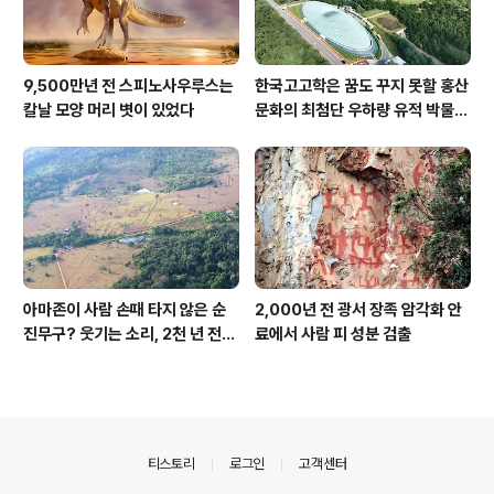
9,500만년 전 스피노사우루스는
한국고고학은 꿈도 꾸지 못할 홍산
칼날 모양 머리 볏이 있었다
문화의 최첨단 우하량 유적 박물관
[신화통신]
아마존이 사람 손때 타지 않은 순
2,000년 전 광서 장족 암각화 안
진무구? 웃기는 소리, 2천 년 전에
료에서 사람 피 성분 검출
이미 사람 바글바글
의안내
티스토리
로그인
고객센터