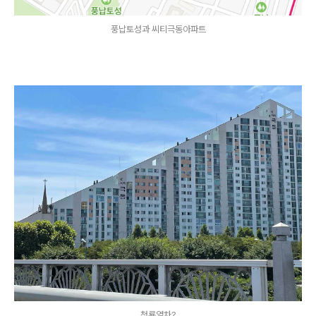
풍납토성과 씨티극동아파트
청룡열차?