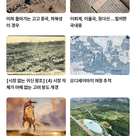
미쳐 돌아가는 고고 중국, 하북성
이퇴계, 이율곡, 정다산....철저한
의 경우
국내용
[시장 없는 귀신 왕조] (4) 시장 자
오디세이아의 여정 추적
체가 아예 없는 고려 왕도 개경