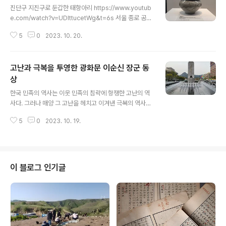
진단구 지진구로 둔갑한 태항아리 https://www.youtub
e.com/watch?v=UDIttucetWg&t=6s 서울 종로 공평
동유적전시관. 이곳에서는 무수한 저런 뚜껑 덮힌 항아리
5
0
2023. 10. 20.
가 나왔다. 저걸 진단구라 한다. 하지만 진단구인가? 유감
스럽게도 저건 태항아리다.
고난과 극복을 투영한 광화문 이순신 장군 동
상
글 내용
한국 민족의 역사는 이웃 민족의 침략에 항쟁한 고난의 역
사다. 그러나 매양 그 고난을 헤치고 이겨낸 극복의 역사이
기도 하다. 이 극복의 역사를 통하여 하나의 힘이 움직였음
5
0
2023. 10. 19.
을 볼 수 있으니 그 힘이 바로 민족을 죽음 속에서도 건져낼
수 있는 민족정기요 이 정기의 가장 대표적인 발양자가 충
무공 이순신 장군이시다. 서기 1545년 4월 28일 음력 3
월초 8일 서울에서 탄생, 1598년 12월 10일 음력 1월 19
일 노량에서 순직, 54년 동안의 일생을 통해 오직 정의에
이 블로그 인기글
살고 정의에 죽은 이다. 특히 1592년으로부터 7년 동안
싸운 저 유명한 임진란 때 왜적의 침략으로 종사는 위태롭
고 민생은 도탄에 빠졌을 적에 쓰러지는 국가 민족의 운명
을 한 손으로 바로잡아 일으켰으니 창생의 생명을 살리고
역사의 명맥을 ..