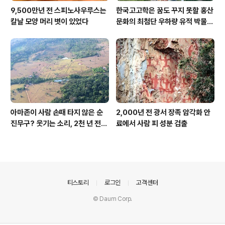
9,500만년 전 스피노사우루스는
한국고고학은 꿈도 꾸지 못할 홍산
칼날 모양 머리 볏이 있었다
문화의 최첨단 우하량 유적 박물관
[신화통신]
아마존이 사람 손때 타지 않은 순
2,000년 전 광서 장족 암각화 안
진무구? 웃기는 소리, 2천 년 전에
료에서 사람 피 성분 검출
이미 사람 바글바글
의안내
티스토리
로그인
고객센터
© Daum Corp.