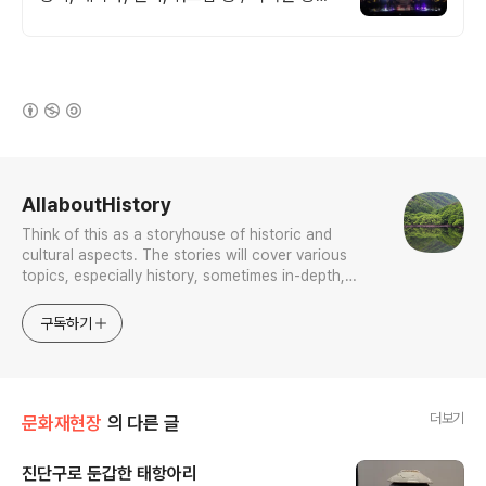
력!, 완벽한 기획!. 연출!. 진행!, 성공적인 행
사 디자인!
(새창열림)
로그 정보
AllaboutHistory
Think of this as a storyhouse of historic and
cultural aspects. The stories will cover various
topics, especially history, sometimes in-depth,
sometimes with a light touch. One constant
approach will be to resist any common sense or
구독하기
generalized viewpoint
더보기
문화재현장
의 다른 글
진단구로 둔갑한 태항아리
글 내용