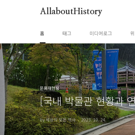
본문 바로가기
AllaboutHistory
홈
태그
미디어로그
위
문화재현장
[국내 박물관 현황과 
by 세상의 모든 역사
2023. 10. 24.