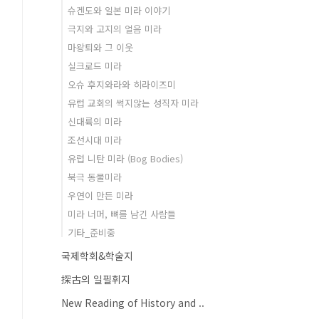
슈겐도와 일본 미라 이야기
극지와 고지의 얼음 미라
마왕퇴와 그 이웃
실크로드 미라
오슈 후지와라와 히라이즈미
유럽 교회의 썩지않는 성직자 미라
신대륙의 미라
조선시대 미라
유럽 니탄 미라 (Bog Bodies)
북극 동물미라
우연이 만든 미라
미라 너머, 뼈를 남긴 사람들
기타_준비중
국제학회&학술지
探古의 일필휘지
New Reading of History and ..