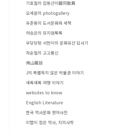
기호철의 잡동산이雜同散異
오세윤의 photogallery
유춘동의 도서문화와 세책
여송은의 뮤지엄톡톡
우당당탕 서현이의 문화유산 답사기
차순철의 고고통신
南山雜談
J의 특별하지 않은 박물관 이야기
새록새록 여행 이야기
websites to know
English Literature
한국 역사문화 영어사전
이빨이 씹은 역사, 치의사학