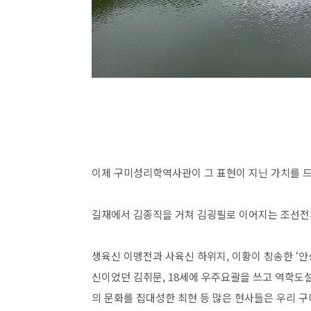
이제 구미성리학역사관이 그 표현이 지닌 가치를 
길재에서 김종직을 거쳐 김굉필로 이어지는 조선전
생육신 이맹전과 사육신 하위지, 이황이 칭송한 ‘안
신이었던 김취문, 18세에 우주요괄을 쓰고 역학도
의 문화를 집대성한 최현 등 많은 현사들은 우리 구