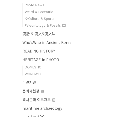
Photo News
Weird & Eccentric
K-Culture & Sports
Paleontology & Fossils
漢詩 & 漢文&漢文法
Who'sWho in Ancient Korea
READING HISTORY
HERITAGE in PHOTO
DOMESTIC
WORDWIDE
이런저런
문화재현장
역사문화 이모저모
maritime archaeology
고고과학 ABC