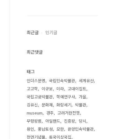
최근글
인기글
최근댓글
태그
인더스문명
국립민속박물관
세계유산
고고학
이규보
미라
고대이집트
국립고궁박물관
학예연구사
가을
김유신
문화재
화랑세기
박물관
museum
경주
고려거란전쟁
무령왕릉
아일랜드
진흥왕
당시
용인
풍납토성
모란
온양민속박물관
천연기념물
동국이상국집