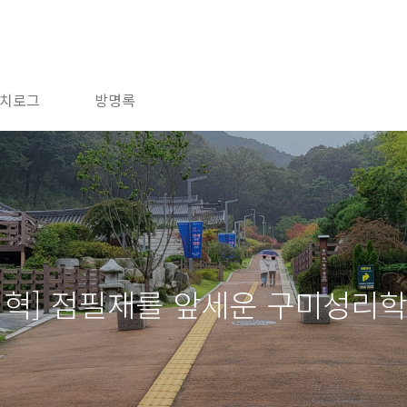
치로그
방명록
연혁] 점필재를 앞세운 구미성리