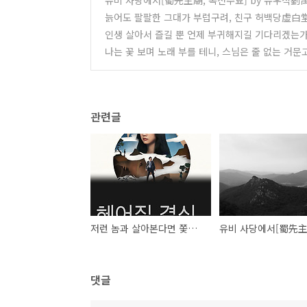
유비 사당에서[蜀先主廟, 촉선주묘] by 유우석劉禹錫
늙어도 팔팔한 그대가 부럽구려, 친구 허백당虛
인생 살아서 즐길 뿐 언제 부귀해지길 기다리겠는가
나는 꽃 보며 노래 부를 테니, 스님은 줄 없는 거문
관련글
저런 놈과 살아본다면 쫓겨나도 원이 없겠다?
댓글