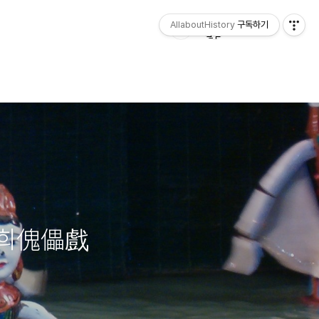
AllaboutHistory
구독하기
뢰희傀儡戲