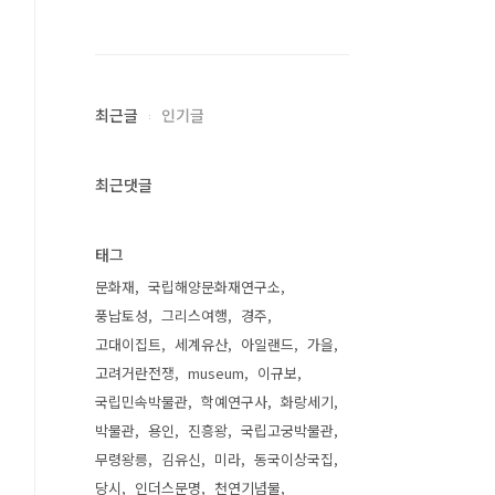
최근글
인기글
최근댓글
태그
문화재
국립해양문화재연구소
풍납토성
그리스여행
경주
고대이집트
세계유산
아일랜드
가을
고려거란전쟁
museum
이규보
국립민속박물관
학예연구사
화랑세기
박물관
용인
진흥왕
국립고궁박물관
무령왕릉
김유신
미라
동국이상국집
당시
인더스문명
천연기념물