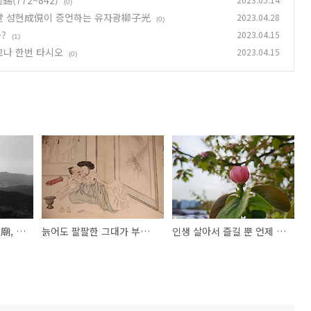
(772~842)
(0)
白堂 성현成俔이 증언하는 유자광柳子光
2023.04.28
(0)
?
2023.04.15
(1)
고나 한번 타시오
2023.04.15
(0)
유비 사당에서[蜀先主廟, 촉선주묘] by 유우석劉禹錫(772~842)
늙어도 팔팔한 그대가 부럽구려, 친구 허백당虛白堂 성현成俔이 증언하는 유자광柳子光
인생 살아서 즐길 뿐 언제 부귀해지길 기다리겠는가?