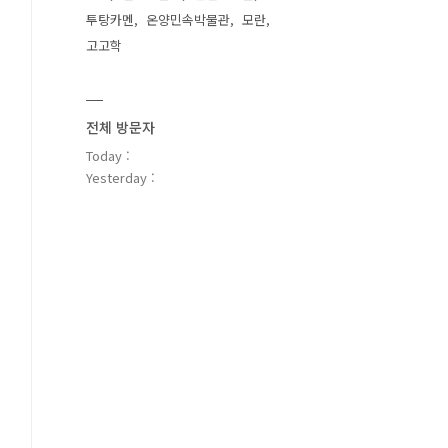
투탕카멘
온양민속박물관
모란
고고학
전체 방문자
Today :
Yesterday :