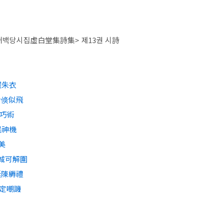
 <허백당시집虛白堂集詩集> 제13권 시詩
耀朱衣
投身倏似飛
多巧術
逞神機
美
平城可解圍
朝廷陳縟禮
大定嘲譏