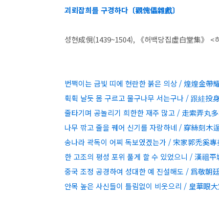
괴뢰잡희를 구경하다〔觀傀儡雜戲〕
성현成俔(1439~1504), 《허백당집虛白堂集》
번쩍이는 금빛 띠에 현란한 붉은 의상 / 煌煌金帶
휙휙 날듯 몸 구르고 물구나무 서는구나 / 跟絓
줄타기며 공놀리기 희한한 재주 많고 / 走索弄丸
나무 깎고 줄을 꿰어 신기를 자랑하네 / 穿絲刻木
송나라 곽독이 어찌 독보였겠는가 / 宋家郭禿奚專
한 고조의 평성 포위 풀게 할 수 있었으니 / 漢祖
중국 조정 공경하여 성대한 예 진설해도 / 爲敬
안목 높은 사신들이 틀림없이 비웃으리 / 皇華眼