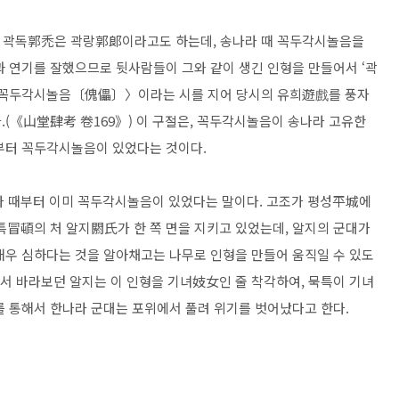
송나라 곽독郭禿은 곽랑郭郞이라고도 하는데, 송나라 때 꼭두각시놀음을
과 연기를 잘했으므로 뒷사람들이 그와 같이 생긴 인형을 만들어서 ‘곽
 〈꼭두각시놀음〔傀儡〕〉이라는 시를 지어 당시의 유희遊戲를 풍자
.(《山堂肆考 卷169》) 이 구절은, 꼭두각시놀음이 송나라 고유한
부터 꼭두각시놀음이 있었다는 것이다.
한나라 때부터 이미 꼭두각시놀음이 있었다는 말이다. 고조가 평성平城에
특冒頓의 처 알지閼氏가 한 쪽 면을 지키고 있었는데, 알지의 군대가
우 심하다는 것을 알아채고는 나무로 인형을 만들어 움직일 수 있도
에서 바라보던 알지는 이 인형을 기녀妓女인 줄 착각하여, 묵특이 기녀
를 통해서 한나라 군대는 포위에서 풀려 위기를 벗어났다고 한다.