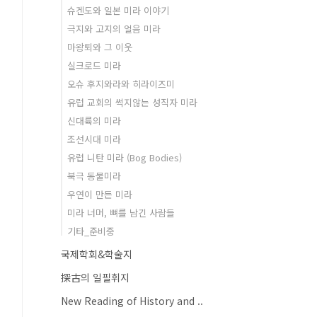
슈겐도와 일본 미라 이야기
극지와 고지의 얼음 미라
마왕퇴와 그 이웃
실크로드 미라
오슈 후지와라와 히라이즈미
유럽 교회의 썩지않는 성직자 미라
신대륙의 미라
조선시대 미라
유럽 니탄 미라 (Bog Bodies)
북극 동물미라
우연이 만든 미라
미라 너머, 뼈를 남긴 사람들
기타_준비중
국제학회&학술지
探古의 일필휘지
New Reading of History and ..