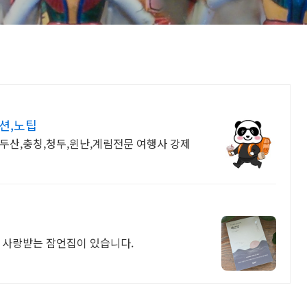
션,노팁
두산,충칭,청두,윈난,계림전문 여행사 강제
 사랑받는 잠언집이 있습니다.