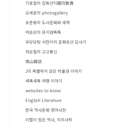
기호철의 잡동산이雜同散異
오세윤의 photogallery
유춘동의 도서문화와 세책
여송은의 뮤지엄톡톡
우당당탕 서현이의 문화유산 답사기
차순철의 고고통신
南山雜談
J의 특별하지 않은 박물관 이야기
새록새록 여행 이야기
websites to know
English Literature
한국 역사문화 영어사전
이빨이 씹은 역사, 치의사학