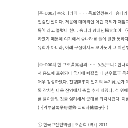
[주-D003] 송宋나라의 …… 독보였겠는가 : 
일컫던 말이다. 처음에 대머리인 어떤 곽씨가 재담
독’이라고 불렀다 한다. 송나라 양대년楊大年이
하였기 때문에 여기에서 송나라를 들어 말한 듯하다
유희가 아니라, 아래 구절에서도 보이듯이 그 이전
[주-D004] 한 고조漢高祖의 …… 있었으니 : 
서 흉노에 포위되어 궁지에 빠졌을 때 선우單于 묵
매우 강성하였다. 진평陳平이 알지의 투기妬忌가 매
록 장치한 다음 진영에서 춤을 추게 하였다. 성 위
를 받아들일 것을 염려해서 군대를 퇴각시켰다. 이
(《악부잡록樂府雜錄 괴뢰자傀儡子》)
ⓒ 한국고전번역원 | 조순희 (역) | 2011