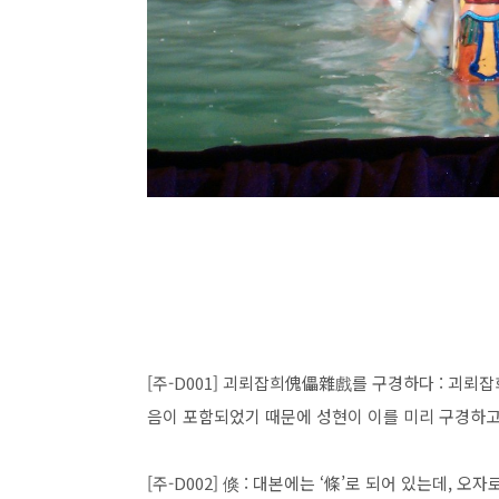
[주-D001] 괴뢰잡희傀儡雜戲를 구경하다 : 괴
음이 포함되었기 때문에 성현이 이를 미리 구경하고
[주-D002] 倏 : 대본에는 ‘條’로 되어 있는데, 