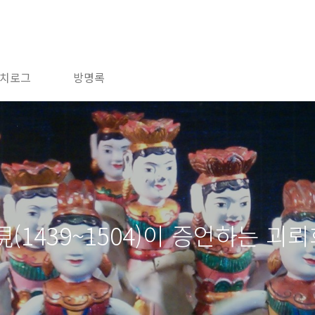
치로그
방명록
1439~1504)이 증언하는 괴