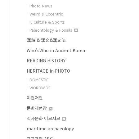
Photo News
Weird & Eccentric
K-Culture & Sports
Paleontology & Fossils
漢詩 & 漢文&漢文法
Who'sWho in Ancient Korea
READING HISTORY
HERITAGE in PHOTO
DOMESTIC
WORDWIDE
이런저런
문화재현장
역사문화 이모저모
maritime archaeology
고고과학 ABC