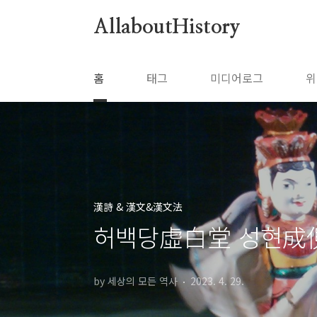
본문 바로가기
AllaboutHistory
홈
태그
미디어로그
위
漢詩 & 漢文&漢文法
허백당虛白堂 성현成俔(
by 세상의 모든 역사
2023. 4. 29.