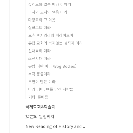
슈겐도와 일본 미라 이야기
극지와 고지의 얼음 미라
마왕퇴와 그 이웃
실크로드 미라
오슈 후지와라와 히라이즈미
유럽 교회의 썩지않는 성직자 미라
신대륙의 미라
조선시대 미라
유럽 니탄 미라 (Bog Bodies)
북극 동물미라
우연이 만든 미라
미라 너머, 뼈를 남긴 사람들
기타_준비중
국제학회&학술지
探古의 일필휘지
New Reading of History and ..