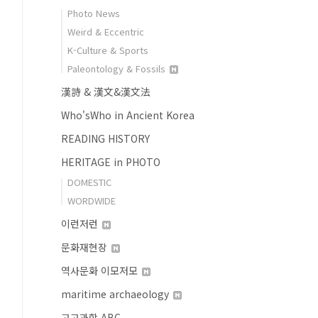
Photo News
Weird & Eccentric
K-Culture & Sports
Paleontology & Fossils
漢詩 & 漢文&漢文法
Who'sWho in Ancient Korea
READING HISTORY
HERITAGE in PHOTO
DOMESTIC
WORDWIDE
이런저런
문화재현장
역사문화 이모저모
maritime archaeology
고고과학 ABC