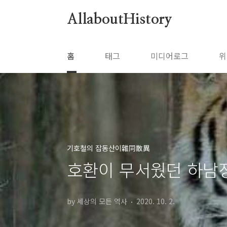
본문 바로가기
AllaboutHistory
홈
태그
미디어로그
위
기호철의 잡동산이雜同散異
호환이 무서웠던 하남
by 세상의 모든 역사
2020. 10. 2.