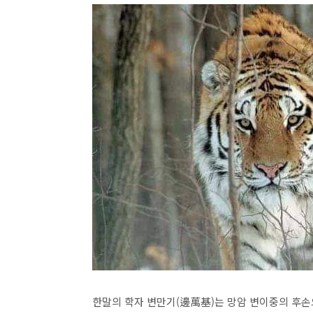
한말의 학자 변만기(邊萬基)는 망암 변이중의 후손