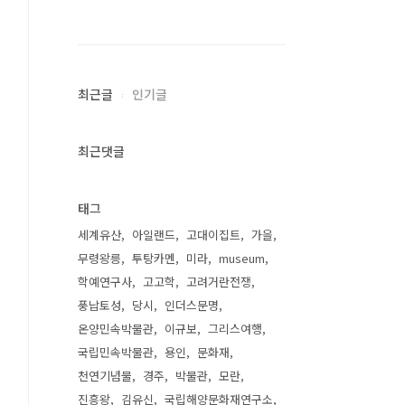
최근글
인기글
최근댓글
태그
세계유산
아일랜드
고대이집트
가을
무령왕릉
투탕카멘
미라
museum
학예연구사
고고학
고려거란전쟁
풍납토성
당시
인더스문명
온양민속박물관
이규보
그리스여행
국립민속박물관
용인
문화재
천연기념물
경주
박물관
모란
진흥왕
김유신
국립해양문화재연구소