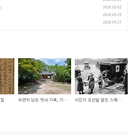
2020.10.02
)
2020.09.29
2020.09.27
천절
우연히 남은 역사 기록, 기대승의 면앙정기 두 편
식민지 조선을 덮친 스페인독감