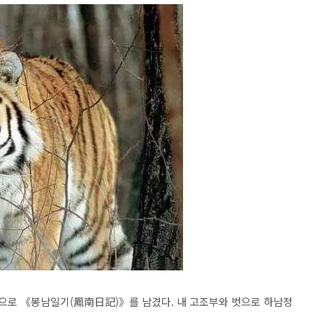
으로 《봉남일기(鳳南日記)》를 남겼다. 내 고조부와 벗으로 하남정