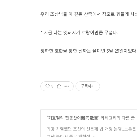
우리 조상님들 이 깊은 산중에서 참으로 힘들게 사
* 지금 나는 멧돼지가 호랑이만큼 무섭다.
정확한 호환을 당한 날짜는 을미년 5월 25일이었다
3
구독하기
'
기호철의 잡동산이雜同散異
' 카테고리의 다른 글
가장 치열했던 조선의 신분제 법 개정 논쟁..노론
그냥 놀아서 좋은 개천절