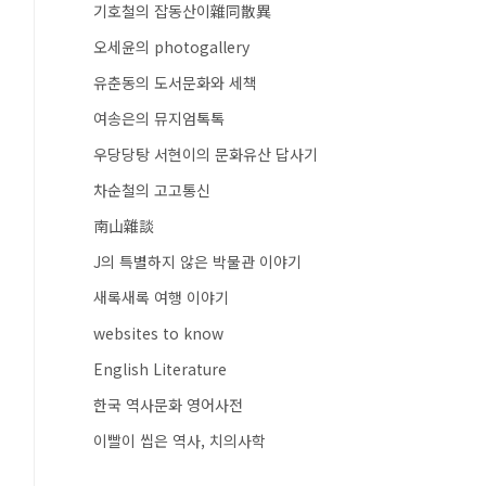
기호철의 잡동산이雜同散異
오세윤의 photogallery
유춘동의 도서문화와 세책
여송은의 뮤지엄톡톡
우당당탕 서현이의 문화유산 답사기
차순철의 고고통신
南山雜談
J의 특별하지 않은 박물관 이야기
새록새록 여행 이야기
websites to know
English Literature
한국 역사문화 영어사전
이빨이 씹은 역사, 치의사학