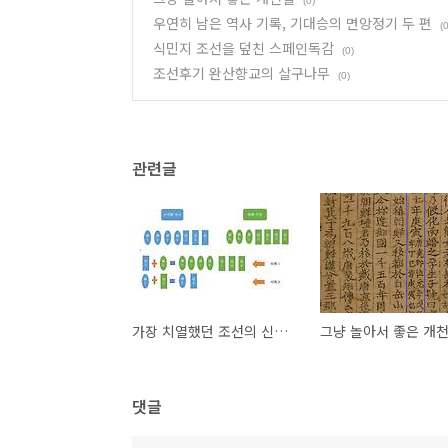
(0)
우연히 남은 역사 기록, 기대승의 면앙정기 두 편
(0
식민지 조선을 덮친 스페인독감
(0)
조선후기 완산향교의 살구나무
(0)
관련글
가장 치열했던 조선의 신분제 법 개정 논쟁..노론은 수구반동, 남인은 진보라는 신화를 깨뜨린다
그냥 놀아서 좋은 개
댓글