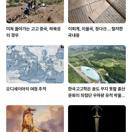
미쳐 돌아가는 고고 중국, 하북성
이퇴계, 이율곡, 정다산....철저한
의 경우
국내용
오디세이아의 여정 추적
한국고고학은 꿈도 꾸지 못할 홍산
문화의 최첨단 우하량 유적 박물관
[신화통신]