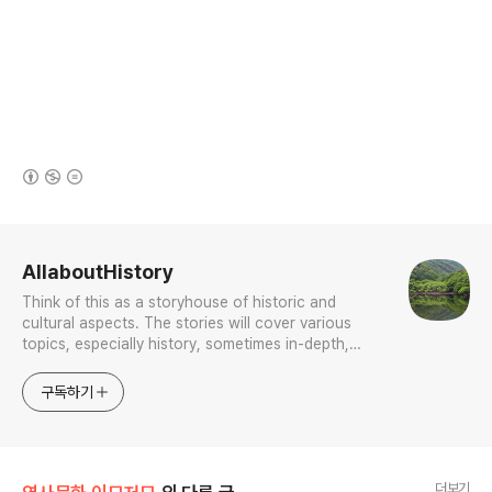
(새창열림)
로그 정보
AllaboutHistory
Think of this as a storyhouse of historic and
cultural aspects. The stories will cover various
topics, especially history, sometimes in-depth,
sometimes with a light touch. One constant
approach will be to resist any common sense or
구독하기
generalized viewpoint
더보기