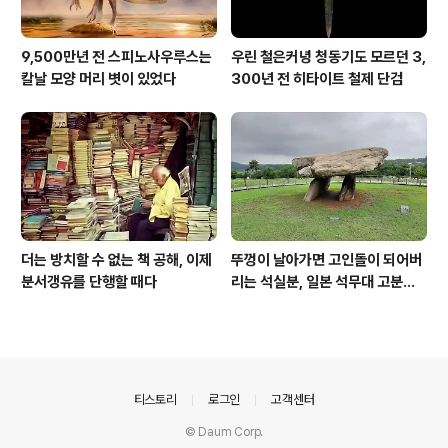
9,500만년 전 스피노사우루스는
우린 철은커녕 청동기도 모르던 3,
칼날 모양 머리 볏이 있었다
300년 전 히타이트 철제 단검
더는 방치할 수 없는 책 공해, 이제
뚜껑이 날아가면 고인돌이 되어버
분서갱유를 단행할 때다
리는 석실분, 일본 석무대 고분의
경우
의안내
티스토리
로그인
고객센터
© Daum Corp.