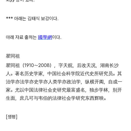
*** 아래는 김태식 보강이다.
아래 자료 출처는
國學網
이다.
瞿同祖
瞿同祖（1910～2008），字天贶，后改天况，湖南长沙
人。著名历史学家，中国社会科学院近代史所研究员。其
治学亦法学亦史学亦人类学亦政治学，纵横开阖，自成一
家。尤以中国法律社会史研究最富盛名，独步学林，别开
生面，庶几可与韦伯的法律社会学研究东西辉映。
[생평]