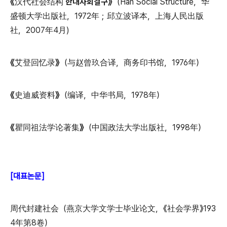
《汉代社会结构 한대사회결구》
（Han Social Structure，华
盛顿大学出版社，1972年；邱立波译本，上海人民出版
社，2007年4月)
《艾登回忆录》
（与赵曾玖合译，商务印书馆，1976年）
《史迪威资料》
（编译，中华书局，1978年）
《瞿同祖法学论著集》
（中国政法大学出版社，1998年）
[대표논문]
周代封建社会（燕京大学文学士毕业论文，《社会学界》193
4年第8卷）