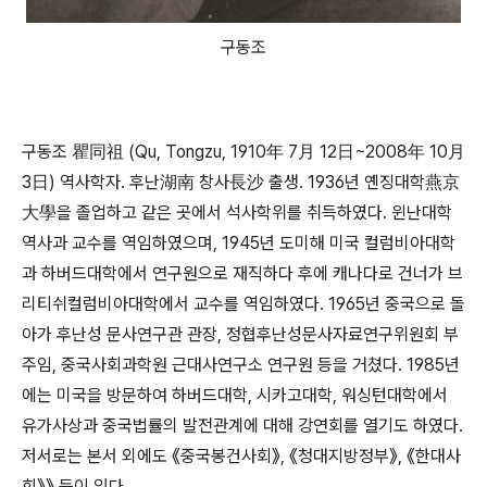
구동조
구동조 瞿同祖 (Qu, Tongzu, 1910年 7月 12日~2008年 10月
3日) 역사학자. 후난湖南 창사長沙 출생. 1936년 옌징대학燕京
大學을 졸업하고 같은 곳에서 석사학위를 취득하였다. 윈난대학
역사과 교수를 역임하였으며, 1945년 도미해 미국 컬럼비아대학
과 하버드대학에서 연구원으로 재직하다 후에 캐나다로 건너가 브
리티쉬컬럼비아대학에서 교수를 역임하였다. 1965년 중국으로 돌
아가 후난성 문사연구관 관장, 정협후난성문사자료연구위원회 부
주임, 중국사회과학원 근대사연구소 연구원 등을 거쳤다. 1985년
에는 미국을 방문하여 하버드대학, 시카고대학, 워싱턴대학에서
유가사상과 중국법률의 발전관계에 대해 강연회를 열기도 하였다.
저서로는 본서 외에도 《중국봉건사회》, 《청대지방정부》, 《한대사
회》》 등이 있다.