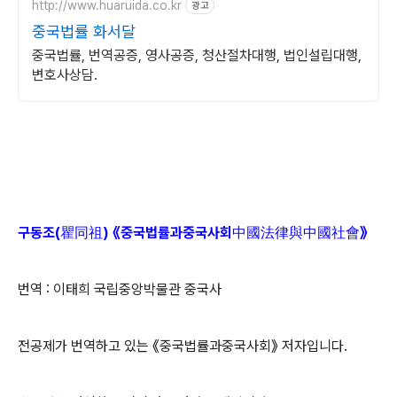
http://www.huaruida.co.kr
광고
중국법률 화서달
중국법률, 번역공증, 영사공증, 청산절차대행, 법인설립대행,
변호사상담.
구동조(瞿同祖) 《중국법률과중국사회中國法律與中國社會》
번역 : 이태희 국립중앙박물관 중국사
전공제가 번역하고 있는 《중국법률과중국사회》 저자입니다.