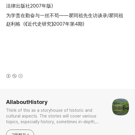
法律出版社2007年版）
为学贵在勤奋与一丝不苟——瞿同祖先生访谈录/瞿同祖
赵利栋（《近代史研究》2007年第4期）
(새창열림)
로그 정보
AllaboutHistory
Think of this as a storyhouse of historic and
cultural aspects. The stories will cover various
topics, especially history, sometimes in-depth,
sometimes with a light touch. One constant
approach will be to resist any common sense or