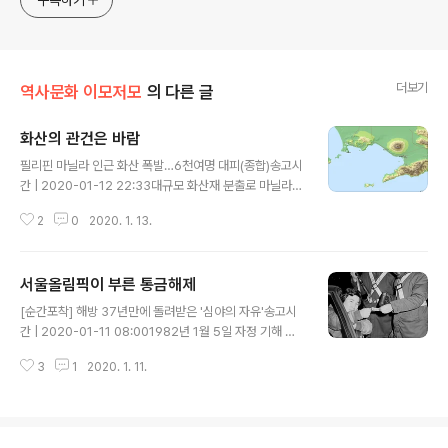
구독하기
generalized viewpoint
더보기
역사문화 이모저모
의 다른 글
화산의 관건은 바람
글 내용
필리핀 마닐라 인근 화산 폭발…6천여명 대피(종합)송고시
간 | 2020-01-12 22:33대규모 화산재 분출로 마닐라
공항 항공기 운항 중단 필리핀 탈 화산 폭발로 마닐라 공항,
2
0
2020. 1. 13.
무기한 운항 중단송고시간 | 2020-01-13 10:33화산섬
'영구 위험지역' 선포…인근 지역에 휴무·휴교령 화산 폭발
을 전하는 소식에서 전형적인 패턴이다. 화산 폭발 피해는
서울올림픽이 부른 통금해제
거의가 화산재로 말미암거니와, 예서 관건은 바람이다. 바
글 내용
람이 얼마나 부느냐? 또 그 바람 방향이 어디냐에 따라 피
[순간포착] 해방 37년만에 돌려받은 '심야의 자유'송고시
해양상은 극적으로 달라진다. 이번에 폭발했다는 필리핀
간 | 2020-01-11 08:001982년 1월 5일 자정 기해 통
수도 마닐라 남쪽 65㎞ 지점 탈(Taal) 화산은 대도시 마
행금지 해제 순간포착 이번 호에서는 사진 자체보다 사건
닐라에서 가찹다는 점에서 적지 않은 피해를 부를 공산이
3
1
2020. 1. 11.
자체에 중점을 둬 봤다. 시점을 고려해 역대 이 무렵 일어난
크다. 만약 저때 바람에 마닐라 쪽으로 불었다면? 끔찍한
사건 중에 1982년 1월 5일 자정을 기점으로 시행된 '통행
양상이 일어난..
금지해제'를 골랐다. 지금은 상상도 어렵겠지만, 불과 38
년전까지 우리는 일정한 시점을 넘기면 통행 자체를 할 수