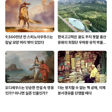
9,500만년 전 스피노사우루스는
한국고고학은 꿈도 꾸지 못할 홍산
칼날 모양 머리 볏이 있었다
문화의 최첨단 우하량 유적 박물관
[신화통신]
오디세우스는 단순한 전설 속 영웅
더는 방치할 수 없는 책 공해, 이제
인가? 아니면 실존 인물인가?
분서갱유를 단행할 때다