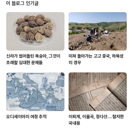
없는 그런 시대를 살았다. 사진은 통금 해제 첫날 새벽 서울
이 블로그 인기글
도심이다. '통행금지 해제'란 제목의 사진에는 '통행금지가
1월 5일 자정을 기점으로 해제되자 시민들이 자정이 지난
뒤에도 시청 뒷골목에 흥청거리고 있다. 1982.1.6 (본사자
료)'라는 설명이 붙어 있다. 앞 사진에는 '통금이 3..
신라가 씹어돌린 복숭아, 그것이
미쳐 돌아가는 고고 중국, 하북성
초래할 심대한 문제들
의 경우
오디세이아의 여정 추적
이퇴계, 이율곡, 정다산....철저한
국내용