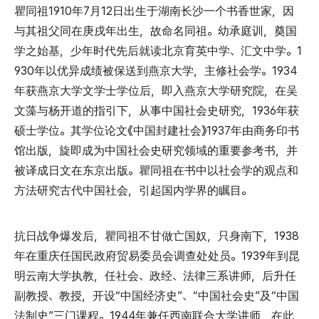
瞿同祖1910年7月12日出生于湖南长沙一个书香世家，因
与其祖父同在庚戌年出生，故命名同祖。幼承庭训，奠国
学之始基，少年时代先后就读北京育英中学、汇文中学。1
930年以优异成绩被保送到燕京大学，主修社会学。1934
年获燕京大学文学士学位后，即入燕京大学研究院，在吴
文藻与杨开道的指引下，从事中国社会史研究，1936年获
硕士学位。其学位论文《中国封建社会》1937年由商务印书
馆出版，旋即成为中国社会史研究领域的重要参考书，并
被译成日文在东京出版。瞿同祖在书中以社会学的观点和
方法研究古代中国社会，引起国内学界的瞩目。
抗日战争爆发后，瞿同祖不甘做亡国奴，只身南下，1938
年在重庆任国民政府贸易委员会调查处处员。1939年到昆
明云南大学执教，任社会、政经、法律三系讲师，后升任
副教授、教授，开设“中国经济史”、“中国社会史”及“中国
法制史”三门课程。1944年兼任西南联合大学讲师，在此