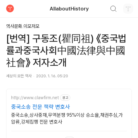
검색하기
AllaboutHistory
티스토리
역사문화 이모저모
[번역] 구동조(瞿同祖) 《중국법
률과중국사회中國法律與中國
社會》 저자소개
세상의 모든 역사
2020. 1. 16. 05:20
http://www.clawfirm.net
광고
중국소송 전문 책략 변호사
중국소송,상사중재,무역분쟁 95%이상 승소율,채권추심,가
압류,강제집행 전문 변호사