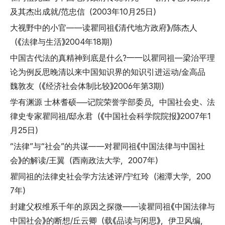
及其杰出成就/范忠信（2003年10月25日）
大视野中的小官——读瞿同祖《清代地方政府》/陈杰人
（《法律与生活》2004年18期）
中国古代法的真精神到底是什么?——以瞿同祖—梁治平理
论为例反思晚清以来中国知识界的知识引进运动/金高品
魏敦友（《经济社会体制比较》2006年第3期）
学有渊源 士林耆硕──记院荣誉学部委员，中国社会史、法
律史专家瞿同祖/邸永君（《中国社会科学院院报》2007年1
月25日）
“法律”与“社会”的共谋——对瞿同祖《中国法律与中国社
会》的解读/王翼（西南政法大学，2007年）
瞿同祖的法律史社会学方法述评/宁红玲（湘潭大学，200
7年）
封建父权维系千年的原因之探微——读瞿同祖《中国法律与
中国社会》的断想/丘云卿（载《品读与闲思》，伊卫风编，