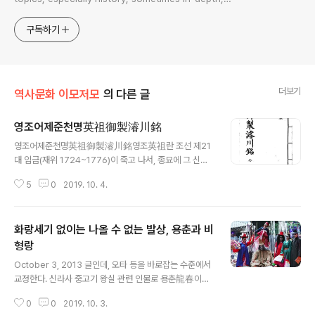
sometimes with a light touch. One constant
approach will be to resist any common sense or
구독하기
generalized viewpoint
더보기
역사문화 이모저모
의 다른 글
영조어제준천명英祖御製濬川銘
글 내용
영조어제준천명英祖御製濬川銘영조英祖란 조선 제21
대 임금(재위 1724~1776)이 죽고 나서, 종묘에 그 신주
를 봉안할 적에 얻은 이름이요 어제御製란 임금이 손수 지
5
0
2019. 10. 4.
으셨다는 뜻이며 준천濬川이란 강 바닥을 파낸다는 뜻이
니, 요즘 토목 건축 용어로 자주 쓰는 준설浚渫이라는 말이
어니와, 다만 준설이란 바닥에 쌓인 흙을 파내는 일은 모두
화랑세기 없이는 나올 수 없는 발상, 용춘과 비
일컬음이니, 그에 견주어 준천이란, 그 바닥을 파내는 대상
이 강[川]임을 한정한다는 점에서 그 의미가 제한된다. 예
형랑
글 내용
서 그 강은 말할 것도 없이 지금 서울 구도심을 관통하는 청
October 3, 2013 글인데, 오타 등을 바로잡는 수준에서
계천을 말한다. 명銘이란 새긴다는 뜻이니, 이는 전통시대
교정한다. 신라사 중고기 왕실 관련 인물로 용춘龍春이라
한문 문체 중 하나라, 새긴다는 뜻에서 유추하듯이 특히 교
는 사람이 있다. 《삼국사기》 《삼국유사》에 의하면, 이 사람
훈적인 뜻이 강한 교시 훈시 때 쓰는 글이다. 영조는 반세기
0
0
2019. 10. 3.
은 신라 제25대 진지왕眞智王의 아들이요, 태종무열왕
를 헤아리는 그 장구한 재위기간 ..