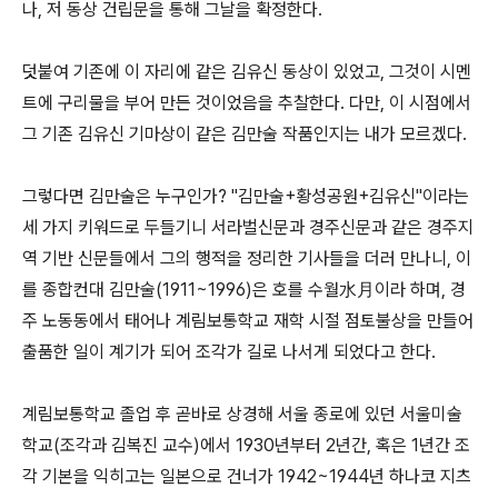
나, 저 동상 건립문을 통해 그날을 확정한다.
덧붙여 기존에 이 자리에 같은 김유신 동상이 있었고, 그것이 시멘
트에 구리물을 부어 만든 것이었음을 추찰한다. 다만, 이 시점에서
그 기존 김유신 기마상이 같은 김만술 작품인지는 내가 모르겠다.
그렇다면 김만술은 누구인가? "김만술+황성공원+김유신"이라는
세 가지 키워드로 두들기니 서라벌신문과 경주신문과 같은 경주지
역 기반 신문들에서 그의 행적을 정리한 기사들을 더러 만나니, 이
를 종합컨대 김만술(1911~1996)은 호를 수월水月이라 하며, 경
주 노동동에서 태어나 계림보통학교 재학 시절 점토불상을 만들어
출품한 일이 계기가 되어 조각가 길로 나서게 되었다고 한다.
계림보통학교 졸업 후 곧바로 상경해 서울 종로에 있던 서울미술
학교(조각과 김복진 교수)에서 1930년부터 2년간, 혹은 1년간 조
각 기본을 익히고는 일본으로 건너가 1942~1944년 하나코 지츠