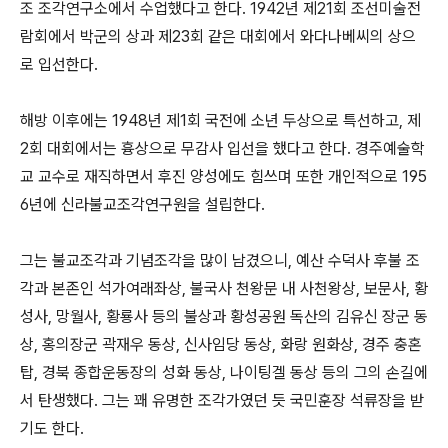
조 조각연구소에서 수업했다고 한다. 1942년 제21회 조선미술전
람회에서 박군의 상과 제23회 같은 대회에서 와다나베씨의 상으
로 입선한다.
해방 이후에는 1948년 제1회 국전에 소년 두상으로 특선하고, 제
2회 대회에서는 흉상으로 무감사 입선을 했다고 한다. 경주예술학
교 교수로 재직하면서 후진 양성에도 힘쓰며 또한 개인적으로 195
6년에 신라불교조각연구원을 설립한다.
그는 불교조각과 기념조각을 많이 남겼으니, 예산 수덕사 후불 조
각과 본존인 석가여래좌상, 불국사 천왕문 내 사천왕상, 보문사, 황
성사, 망월사, 황룡사 등의 불상과 황성공원 독산의 김유신 장군 동
상, 홍의장군 곽재우 동상, 신사임당 동상, 화랑 원화상, 경주 충혼
탑, 경북 종합운동장의 성화 동상, 나이팅겔 동상 등의 그의 손길에
서 탄생했다. 그는 꽤 유명한 조각가였던 듯 국민훈장 석류장을 받
기도 한다.