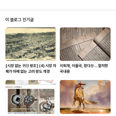
김춘추의 아버지다. 그의 행적에서 그가 화랑, 혹은 화랑이
이끄는 무리 일원이라는 언급은 단 한 군데도 없다. 용춘과
관련되는 인물로 오직 《삼국유사》에만 보이는 비형鼻荊이
라는 인물이 있다. '도화녀 비형랑桃花女鼻荊郞' 이야기
이 블로그 인기글
주인공 중 마지막에 등장하는 인물로서, 그는 폐위된 뒤에
죽은 혼령이 된 진지왕이 도화녀라는 얼짱 여자와 관계해
낳은 '귀신 아들'로서, 주특기는 공공기술자을 이끄는 우두
머리라는 점이다. 이런 그가 화랑 혹은 그가 이끄는 무리와
관계있다는 언급은 그 ..
[시장 없는 귀신 왕조] (4) 시장 자
이퇴계, 이율곡, 정다산....철저한
체가 아예 없는 고려 왕도 개경
국내용