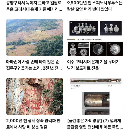
공양구라서 녹이지 못하고 일괄로
9,500만년 전 스피노사우루스는
묻은 고려시대 은제 기물 떼거리로
칼날 모양 머리 볏이 있었다
여주서 발견
아마존이 사람 손때 타지 않은 순
여주 고려시대 은제 기물 무더기
진무구? 웃기는 소리, 2천 년 전에
발견 보도자료 전문
이미 사람 바글바글
2,000년 전 광서 장족 암각화 안
[금관총은 자비왕릉] (7) 잽싸게
료에서 사람 피 성분 검출
금관총 영업 전선에 뛰어든 국립박