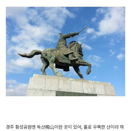
경주 황성공원엔 독산獨山이란 곳이 있어, 홀로 우뚝한 산이라 하