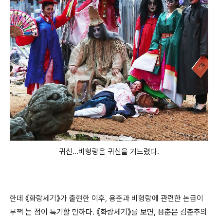
귀신...비형랑은 귀신을 거느렸다.
한데 《화랑세기》가 출현한 이후, 용춘과 비형랑에 관련한 논급이
부쩍 는 점이 특기할 만하다. 《화랑세기》를 보면, 용춘은 김춘추의