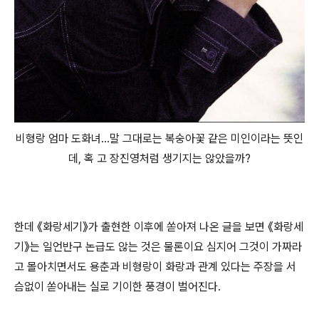
비형랑 엄마 도화녀...말 그대로는 복숭아꽃 같은 미인이라는 뜻인
데, 혹 고 장진영처럼 생기지는 않았을까?
한데 《화랑세기》가 출현한 이후에 쏟아져 나온 글을 보면 《화랑세
기》는 일언반구 논급도 않는 것은 물론이요 심지어 그것이 가짜라
고 몰아치면서도 용춘과 비형랑이 화랑과 관계 있다는 주장을 서
슴없이 쏟아내는 실로 기이한 풍경이 벌어진다.