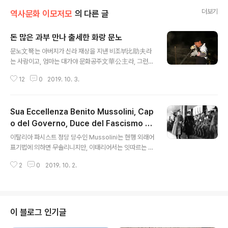
더보기
역사문화 이모저모
의 다른 글
돈 많은 과부 만나 출세한 화랑 문노
글 내용
문노文弩는 아버지가 신라 재상을 지낸 비조부比助夫라
는 사람이고, 엄마는 대가야 문화공주文華公主라, 그런대
로 괜찮은 혈통이랄 수 있지만, 신라로 넘어와서는 빌빌 쌌
12
0
2019. 10. 3.
다. 비조부 아들이라 하지만, 서자인데다, 대가야는 신라에
대들다 쫄딱 망하는 바람에, 그 대접이 순수하게 나라 전체
를 몽땅 받친 금관가야랑 달랐다. 이런 한계를 스스로 절감
Sua Eccellenza Benito Mussolini, Cap
한 때문인지, 문노 본인도 출세에는 전연 관심이 없이 오로
지 칼잡이로 일생을 소일하니, 칼잡이로 소문이 나니, 쫄개
o del Governo, Duce del Fascismo e
글 내용
들이 수하로 몰려들었으니, 개중에는 사다함이란 어린 친
Fondatore dell'Impero
이탈리아 파시스트 정당 당수인 Mussolini는 현행 외래어
구도 있었다. 거개 동서고금을 막론하고 이런 칼잽이 성향
표기법에 의하면 무솔리니지만, 이태리어서는 잇따르는 자
무인들이 그렇듯이, 문노 역시 의협심 하나로 똘똘 뭉친 사
음은 모두 발음하므로, 원어에 가깝게 표기하면 뭇쏠리니
람이라, 그에게도 오야붕이 있었으니, 세종世宗이라는 사
2
0
2019. 10. 2.
에 가깝다. 그런 그가 군사 쿠데타로 집권한 이후 칭호는 이
람이 바로 그의 주군이었다. 그의 아버지는..
렇다. Sua Eccellenza Benito Mussolini, Capo del
Governo, Duce del Fascismo e Fondatore dell'I
mpero 쑤와(쏴) 엑첼렌차 베니또 뭇쏠리니, 까포 델 고베
르노, 두체 델 파쉬즈모 에 폰다또레 델림뻬로 그에 해당하
이 블로그 인기글
는 영어는 His Excellency Benito Mussolini, Head