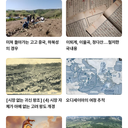
of Government, Leader of Fascism and Founder
of the Empire 내세울 거 없는 자..
미쳐 돌아가는 고고 중국, 하북성
이퇴계, 이율곡, 정다산....철저한
의 경우
국내용
[시장 없는 귀신 왕조] (4) 시장 자
오디세이아의 여정 추적
체가 아예 없는 고려 왕도 개경