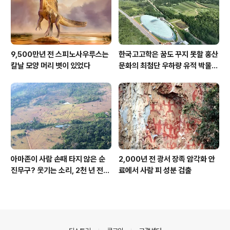
9,500만년 전 스피노사우루스는
한국고고학은 꿈도 꾸지 못할 홍산
칼날 모양 머리 볏이 있었다
문화의 최첨단 우하량 유적 박물관
[신화통신]
아마존이 사람 손때 타지 않은 순
2,000년 전 광서 장족 암각화 안
진무구? 웃기는 소리, 2천 년 전에
료에서 사람 피 성분 검출
이미 사람 바글바글
의안내