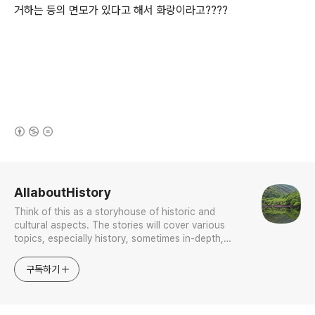
거하는 등의 면모가 있다고 해서 화랑이라고????
(새창열림)
로그 정보
AllaboutHistory
Think of this as a storyhouse of historic and
cultural aspects. The stories will cover various
topics, especially history, sometimes in-depth,
sometimes with a light touch. One constant
approach will be to resist any common sense or
구독하기
generalized viewpoint