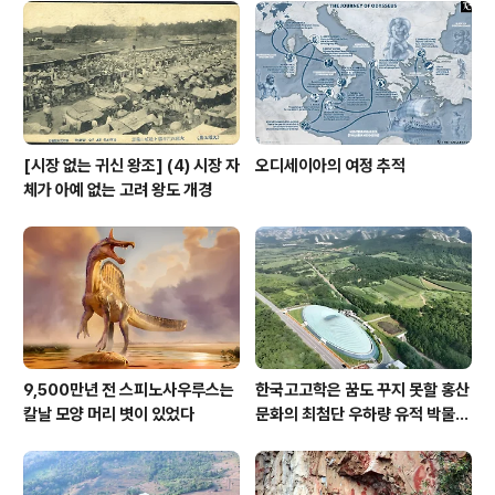
[시장 없는 귀신 왕조] (4) 시장 자
오디세이아의 여정 추적
체가 아예 없는 고려 왕도 개경
9,500만년 전 스피노사우루스는
한국고고학은 꿈도 꾸지 못할 홍산
칼날 모양 머리 볏이 있었다
문화의 최첨단 우하량 유적 박물관
[신화통신]