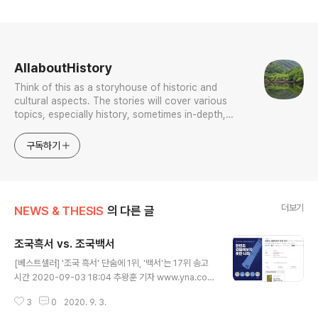
로그 정보
AllaboutHistory
Think of this as a storyhouse of historic and
cultural aspects. The stories will cover various
topics, especially history, sometimes in-depth,
sometimes with a light touch. One constant
approach will be to resist any common sense or
구독하기
generalized viewpoint
더보기
NEWS & THESIS
의 다른 글
조국흑서 vs. 조국백서
글 내용
[베스트셀러] '조국 흑서' 단숨에 1위, '백서'는 17위 송고
시간 2020-09-03 18:04 추왕훈 기자 www.yna.co.k
r/view/AKR20200903171400005?section=cultu
3
0
2020. 9. 3.
re/books [베스트셀러] '조국 흑서' 단숨에 1위, '백서'는