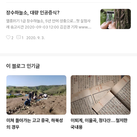
17위 | 연합뉴스 [베스트셀러] '조국 흑서' 단숨에 1위, '백
서'는 17위, 추왕훈기자, 문화뉴스 (송고시간 2020-09-
장수하늘소, 대량 인공증식?
03 18:04) www.yna.co.kr 어느 정도는 예상한 수순이
글 내용
었다. 꼭 보수우파라 아니라 해도 조국사태를 비판적으로
멸종위기 1급 장수하늘소, 5년 만에 성충으로…첫 실험사
보는 이는 적지 않았으니 더구나 그것이 겨냥한 상대는 이
례 송고시간 2020-09-03 12:00 김은경 기자 www.yn
미 팔아먹을 만치 팔아먹은 상황에서 대항마가 될 수는 없
a.co.kr/view/AKR20200903088200530?sectio
다. 베스트셀러 수치가 이 사태를 사회가 어떻게 바라보는
2
1
2020. 9. 3.
n=news 멸종위기 1급 장수하늘소, 5년 만에 성충으로…
지를 대변하지도 ..
첫 실험사례 | 연합뉴스 멸종위기 1급 장수하늘소, 5년 만
에 성충으로…첫 실험사례, 김은경기자, 사회뉴스 (송고시
간 2020-09-03 12:00) www.yna.co.kr 요새 부쩍 장
수하늘소 얘기가 언론지상을 장식하거니와, 환경법상 멸종
이 블로그 인기글
위기종이자 문화재보호법상 천연기념물인 장수하늘소를
이번에는 환경부 산하 국립생물자원관에서 1년생 유충을
자연상태에서 번데기를 거쳐 성충이 되게 하는 데 성공했
다는 소식을 전한다. 간단히 말해 인공증식배양이 가능해
졌다는 ..
미쳐 돌아가는 고고 중국, 하북성
이퇴계, 이율곡, 정다산....철저한
의 경우
국내용