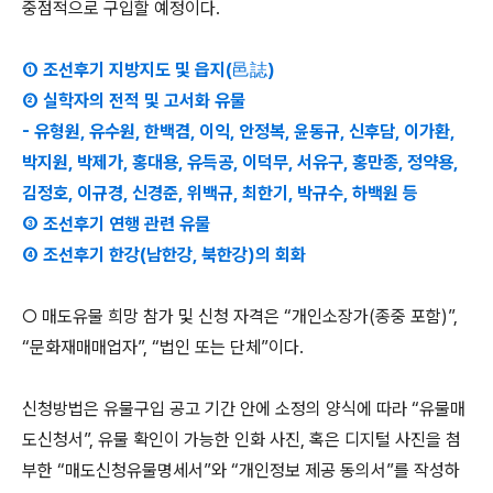
중점적으로 구입할 예정이다.
① 조선후기 지방지도 및 읍지(邑誌)
② 실학자의 전적 및 고서화 유물
- 유형원, 유수원, 한백겸, 이익, 안정복, 윤동규, 신후담, 이가환,
박지원, 박제가, 홍대용, 유득공, 이덕무, 서유구, 홍만종, 정약용,
김정호, 이규경, 신경준, 위백규, 최한기, 박규수, 하백원 등
③ 조선후기 연행 관련 유물
④ 조선후기 한강(남한강, 북한강)의 회화
○ 매도유물 희망 참가 및 신청 자격은 “개인소장가(종중 포함)”,
“문화재매매업자”, “법인 또는 단체”이다.
신청방법은 유물구입 공고 기간 안에 소정의 양식에 따라 “유물매
도신청서”, 유물 확인이 가능한 인화 사진, 혹은 디지털 사진을 첨
부한 “매도신청유물명세서”와 “개인정보 제공 동의서”를 작성하