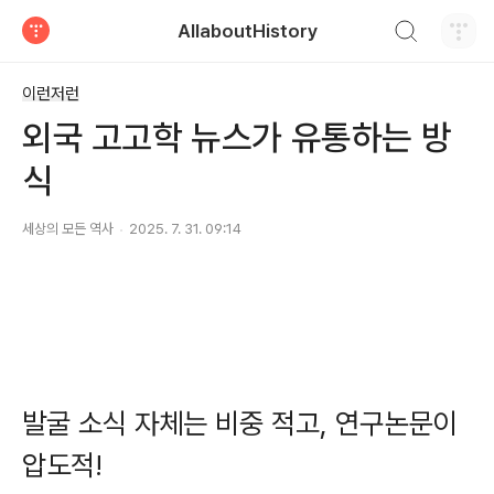
검색하기
AllaboutHistory
티스토리
이런저런
외국 고고학 뉴스가 유통하는 방
식
세상의 모든 역사
2025. 7. 31. 09:14
발굴 소식 자체는 비중 적고, 연구논문이
압도적!