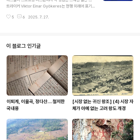
어난 형국이나 일전 포항과 경주 강진에서 보았듯이또 옛
트라이커 Viktor Einar Gyökeres는 현행 외래어 표기
날 기록을 보아도 결코 안전지대는 아니다.백두산이 불안
가 빅토르 에이나르 요케레스라, 본인이 본인 이름을 말할
하다는 말이 계속 들리기는 하나 당장 폭발할 우려는 없는
5
6
2025. 7. 27.
때도 들어보면 요케레스가 맞다. 문제는 영어권에서는 저
듯하고 기타 한라산이니 성인봉은 잠드신지..
리 발음해 주기도 하겠지만 고케레스니 하는 식으로 발음
하는 일이 많다.이는 표기가 발음을 구속하는 대표 사례라
할 만하니, 우리는 하도 원어민 발음을 중시해서 그것을 최
대한 따라 주려하지만, 저네들은 그렇지 아니해서 지 맘대
이 블로그 인기글
로 지들 편한대로, 지들 표기에 익숙한 대로 발음하니 프랑
스 출신 축구스타 티에리 앙리Thierryl Henry도 불어 원
음을 살려 영어권에서도 앙리라 하기도 하지만, 거의 대부
분은 헨리라 부른다. 스웨덴어 g는 반모음 반자음 구실이
라, 저 이름처럼 y가 따..
이퇴계, 이율곡, 정다산....철저한
[시장 없는 귀신 왕조] (4) 시장 자
국내용
체가 아예 없는 고려 왕도 개경