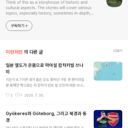
Think of this as a storyhouse of historic and
cultural aspects. The stories will cover various
topics, especially history, sometimes in-depth,
sometimes with a light touch. One constant
approach will be to resist any common sense or
구독하기
generalized viewpoint
더보기
이런저런
의 다른 글
일본 열도가 온몸으로 막아설 캄차카발 쓰나
미
글 내용
지진이 8.7이면 내가 들은 강도 중에선 가장 센 편이라일
본 동해안 쪽으로는 저 캄차가 반도 발 강진에 따른 쓰나미
경보가 발령하는 모양이라 저 지도 보면 왜 일본이 특히 민
2
1
2025. 7. 30.
감할지 한 눈에 보인다.문제는 한반도.우리쪽은 영향이 미
미할 것으로 본다는데 미미할 수밖에 없다.왜?딱 보면 남북
으로 길게 늘어선 일본 열도가 방파제가 되어 있음을 본다.
Gyökeres와 Göteborg, 그리고 북경과 동
설혹 강한 쓰나미가 동북쪽 태평양에서 온다 해도 일본 열
도가 온몸으로 막아선다.저 환태평양 화산대는 지구상 화
경
글 내용
산 지진 활동이 가장 활발한 구역이라우린 그 변두리서 벗
아스널이 스포르팅 리스본에서 막 영입한 스웨덴 출신 스