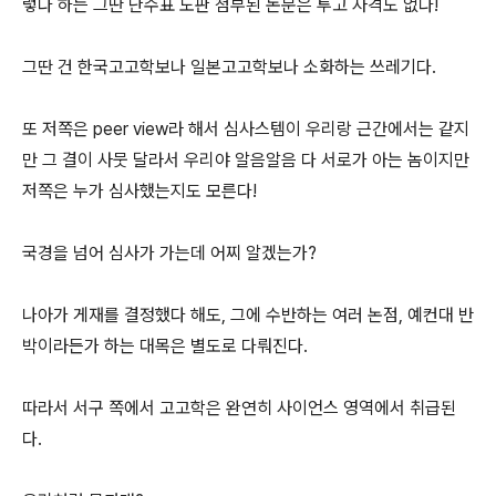
렇다 하는 그딴 난수표 도판 첨부된 논문은 투고 자격도 없다!
그딴 건 한국고고학보나 일본고고학보나 소화하는 쓰레기다.
또 저쪽은 peer view라 해서 심사스템이 우리랑 근간에서는 같지
만 그 결이 사뭇 달라서 우리야 알음알음 다 서로가 아는 놈이지만
저쪽은 누가 심사했는지도 모른다!
국경을 넘어 심사가 가는데 어찌 알겠는가?
나아가 게재를 결정했다 해도, 그에 수반하는 여러 논점, 예컨대 반
박이라든가 하는 대목은 별도로 다뤄진다.
따라서 서구 쪽에서 고고학은 완연히 사이언스 영역에서 취급된
다.