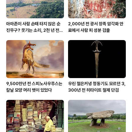
아마존이 사람 손때 타지 않은 순
2,000년 전 광서 장족 암각화 안
진무구? 웃기는 소리, 2천 년 전에
료에서 사람 피 성분 검출
이미 사람 바글바글
9,500만년 전 스피노사우루스는
우린 철은커녕 청동기도 모르던 3,
칼날 모양 머리 볏이 있었다
300년 전 히타이트 철제 단검