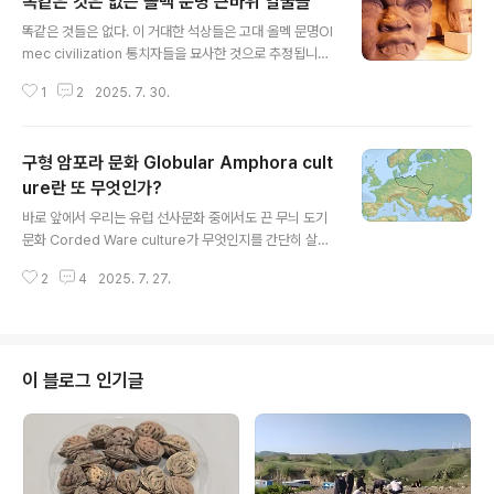
똑같은 것은 없는 올멕 문명 큰바위 얼굴들
글 내용
똑같은 것들은 없다. 이 거대한 석상들은 고대 올멕 문명Ol
mec civilization 통치자들을 묘사한 것으로 추정됩니다.
이름: 올멕 거대 두상Olmec colossal heads정의: 메소
1
2
2025. 7. 30.
아메리카 농업 문화이자 현재 멕시코에서 가장 오래된 사
회였던 올멕 문명 시대에 각각 하나의 현무암 바위를 깎아
만든 거대한 두상들이 여러 점 나란히 전시되어 있다. 이 두
구형 암포라 문화 Globular Amphora cult
상들은 각각 평균 높이 약 3미터(10피트), 무게 7.3톤(8
톤)에 달한다. 세계사 백과사전World History Encyclo
ure란 또 무엇인가?
글 내용
pedia에 따르면, 장인들은 석기를 사용해 눈의 동공, 볼,
바로 앞에서 우리는 유럽 선사문화 중에서도 끈 무늬 도기
턱, 입술의 보조개와 같은 세부 묘사를 더한 후 밝은 색으로
문화 Corded Ware culture가 무엇인지를 간단히 살폈
칠했다고 한다. 발견 장소: 멕시코, 특히 베라크루스의 트레
거니와 그와 연동해 이제 Globular Amphora culture
스 사포테스, 그리고 멕시코만 연안..
2
4
2025. 7. 27.
란 요물을 살필 차례다. 이 문화도 앞짝처럼 암것도 아니다.
암포라가 Globular하게 생긴 것을 공통 문화 기반으로 삼
는 문화라는 뜻이다. 암포라는 따로 설명이 필요없을 테고,
그것이 저 globular라는 말을 보나마나 globle이란 연동
할 테니, 지구처럼 둥글게 생긴 것을 말하지 않겠는가? 그
이 블로그 인기글
러니 둥그렇게 생겨 먹은 질그릇을 말하겠다 뭐 이 정도로
일단 각인해 두자. 이 역시 본래 영어권에서 탄생한 용어가
아니라 독일어 Kugelamphoren-Kultur (KAK에서 유
래한 것으로, Globular Amph..