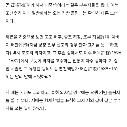
곧 筬·篈·筠이라 해서 대죽竹이라는 같은 부수자들을 썼다. 이는
조선후기 이래 일반화하는 오행 기반 돌림과는 확연히 다른 모습
이다.
허엽을 기준으로 보면 고조 허추, 증조 허창, 조부 허담許聃, 아버
지 허한許澣(지금 당장 일부 선조의 경우 한자 표기를 못 구하겠
다) 역시 모조리 외자이고, 그 후손 중에서도 미수 허목許穆(1596
~1682)에서 보듯이 외자를 고수하는 전통이 아주 강하다. 저 집
안 서출인 그 유명한 동의보감 편찬책임자 허준許浚(1539~161
5)은 달리 말해 무엇하랴?
저 때는 시대도 그러하고, 특히 외자일 경우에는 오행 기반 돌림자
를 쓸 수 없다. 저때는 형제항렬을 표식하고자 저와 같이 같은 부수
자를 쓰는 일이 많았다.