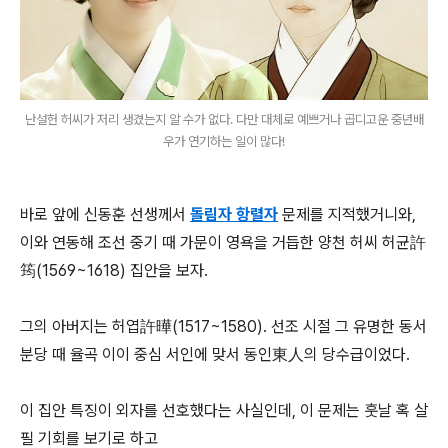
난설헌 허씨가 저리 생겼는지 알 수가 없다. 다만 대체로 예쁘거나 곱디고운 중년배
우가 연기하는 일이 많다!
바로 앞에 신동훈 선생께서
돌림자 항렬자
문제를 지적했거니와,
이와 연동해 조선 중기 때 가문이 영욕을 거듭한 양천 허씨 허균許
筠(1569~1618) 집안을 보자.
그의 아버지는 허엽許曄(1517~1580). 선조 시절 그 유명한 동서
분당 때 율곡 이이 중심 서인에 맞서 동인東人의 당수급이었다.
이 집안 특징이 외자를 선호했다는 사실인데, 이 문제는 훗날 혹 살
필 기회를 보기로 하고