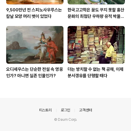
9,500만년 전 스피노사우루스는
한국고고학은 꿈도 꾸지 못할 홍산
칼날 모양 머리 볏이 있었다
문화의 최첨단 우하량 유적 박물관
[신화통신]
오디세우스는 단순한 전설 속 영웅
더는 방치할 수 없는 책 공해, 이제
인가? 아니면 실존 인물인가?
분서갱유를 단행할 때다
의안내
티스토리
로그인
고객센터
© Daum Corp.