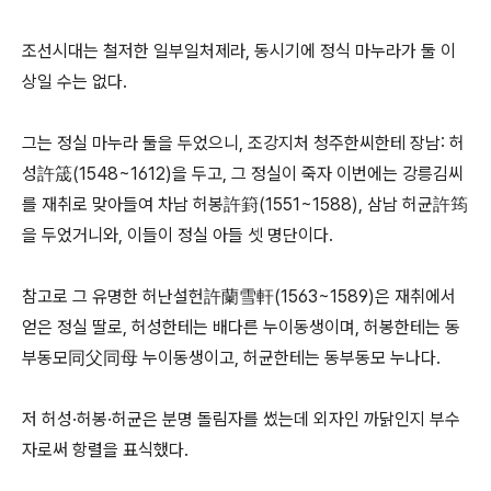
조선시대는 철저한 일부일처제라, 동시기에 정식 마누라가 둘 이
상일 수는 없다.
그는 정실 마누라 둘을 두었으니, 조강지처 청주한씨한테 장남: 허
성許筬(1548~1612)을 두고, 그 정실이 죽자 이번에는 강릉김씨
를 재취로 맞아들여 차남 허봉許篈(1551~1588), 삼남 허균許筠
을 두었거니와, 이들이 정실 아들 셋 명단이다.
참고로 그 유명한 허난설헌許蘭雪軒(1563~1589)은 재취에서
얻은 정실 딸로, 허성한테는 배다른 누이동생이며, 허봉한테는 동
부동모同父同母 누이동생이고, 허균한테는 동부동모 누나다.
저 허성·허봉·허균은 분명 돌림자를 썼는데 외자인 까닭인지 부수
자로써 항렬을 표식했다.