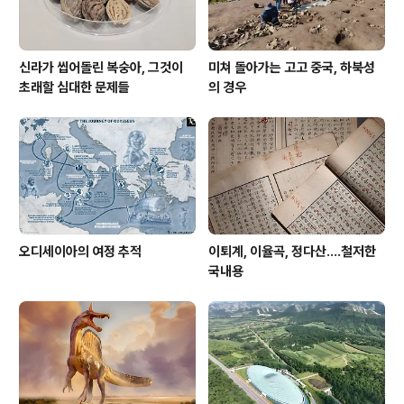
신라가 씹어돌린 복숭아, 그것이
미쳐 돌아가는 고고 중국, 하북성
초래할 심대한 문제들
의 경우
오디세이아의 여정 추적
이퇴계, 이율곡, 정다산....철저한
국내용