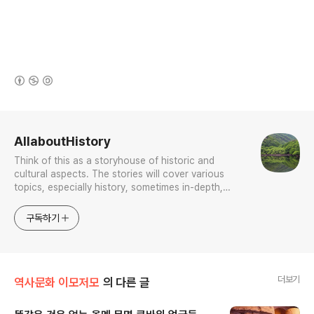
(새창열림)
로그 정보
AllaboutHistory
Think of this as a storyhouse of historic and
cultural aspects. The stories will cover various
topics, especially history, sometimes in-depth,
sometimes with a light touch. One constant
approach will be to resist any common sense or
구독하기
generalized viewpoint
더보기
역사문화 이모저모
의 다른 글