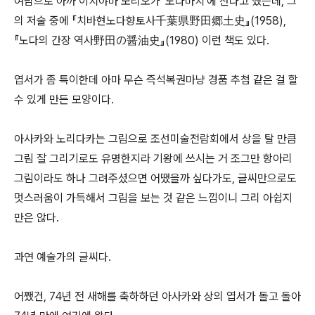
여담으로 아까 이치야마 모리오가 '노다마치'에 산다고 했는데, 그
의 저술 중에 『치바현노다향토사千葉県野田郷土史』(1958),
『노다의 간장 역사野田の醤油史』(1980) 이런 책도 있다.
엽서가 좀 특이한데 아마 무슨 즉석복권마냥 경품 추첨 같은 걸 할
수 있게 만든 모양이다.
아사카와 노리다카는 그림으로 조선미술전람회에서 상을 탈 만큼
그림 잘 그리기로도 유명한지라 기왕에 쓰시는 거 조그만 항아리
그림이라도 하나 그려주셨으면 어땠을까 싶다가도, 글씨만으로도
멋스러움이 가득해서 그림을 보는 것 같은 느낌이니 그리 아쉽지
만은 않다.
과연 예술가의 글씨다.
어쨌건, 74년 전 새해를 축하하던 아사카와 상의 엽서가 돌고 돌아