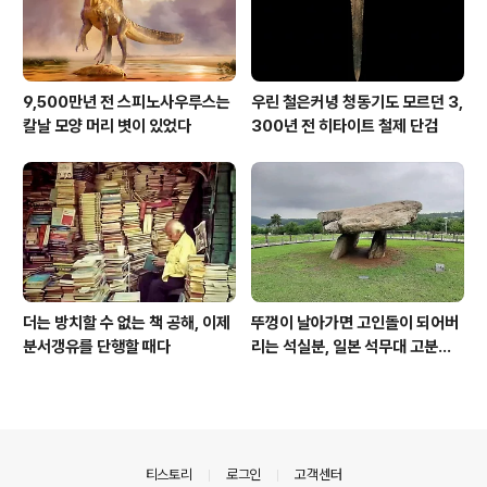
9,500만년 전 스피노사우루스는
우린 철은커녕 청동기도 모르던 3,
칼날 모양 머리 볏이 있었다
300년 전 히타이트 철제 단검
더는 방치할 수 없는 책 공해, 이제
뚜껑이 날아가면 고인돌이 되어버
분서갱유를 단행할 때다
리는 석실분, 일본 석무대 고분의
경우
의안내
티스토리
로그인
고객센터