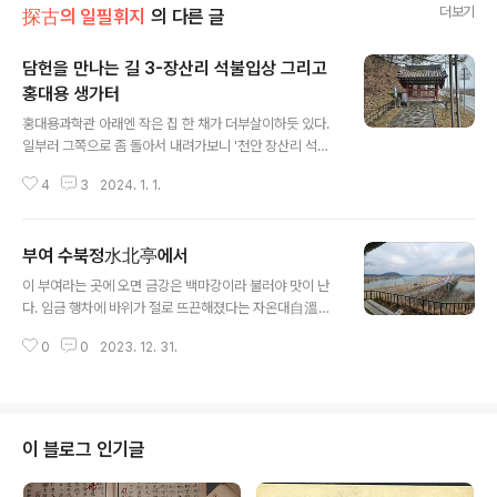
더보기
探古의 일필휘지
의 다른 글
담헌을 만나는 길 3-장산리 석불입상 그리고
홍대용 생가터
글 내용
홍대용과학관 아래엔 작은 집 한 채가 더부살이하듯 있다.
일부러 그쪽으로 좀 돌아서 내려가보니 '천안 장산리 석불
입상'이라고 고려시대에 만든 돌부처시란다. 기둥모양 통
4
3
2024. 1. 1.
돌을 깎아서 서 있는 부처를 만들었는데, 퍽 두꺼운 옷을 입
으셔서인지 옷주름이 섬세하진 못하지만 제법 소박한 맛은
난다. 또 대좌에 '장명리 향도'란 글씨가 새겨져 있다니, 고
부여 수북정水北亭에서
려시대 이 지역 백성들이 한데 모여 이 분을 새기고 세웠을
글 내용
장면이 떠오르기도 한다. 그런데 보호각 앞 설명문을 보고
이 부여라는 곳에 오면 금강은 백마강이라 불러야 맛이 난
웃음이 나오지 않을 수 없었다. "풍만한 얼굴에 자비로움이
다. 임금 행차에 바위가 절로 뜨끈해졌다는 자온대自溫臺
가득하고, 코는 무속적인 습속으로 훼손되었다." 라라나?
위에 조선의 선비는 정자를 올렸다. 백제 700년 사직이 저
실제로 이분 코는 뭉그러진지 오래인지 시멘트로 때워져
0
0
2023. 12. 31.
강물에 떠내려 간지 오래인데 자동차 소리는 참 무심히도
있었다. 문제는 코뿐만 아니라 입과 눈에도 모두 시멘트가
그 강 위를 울려퍼진다. 멀리 부소산성이 보이는데, 흘러간
베풀어졌는데 이 찬자께서 어..
옛노래만 그 시절을 기억할는지. 백마강 달밤에 물새가 울
어 잊어버린 옛날이 애달프구나 저어라 사공아 일엽편주
두둥실 낙화암 그늘에 울어나 보자 고란사 종소리 사무치
이 블로그 인기글
는데 구곡간장 올올이 찢어지는 듯 누구라 알리요 백마강
탄식을 깨어진 달빛만 옛날 같구나 - 조명암, 가사 https://