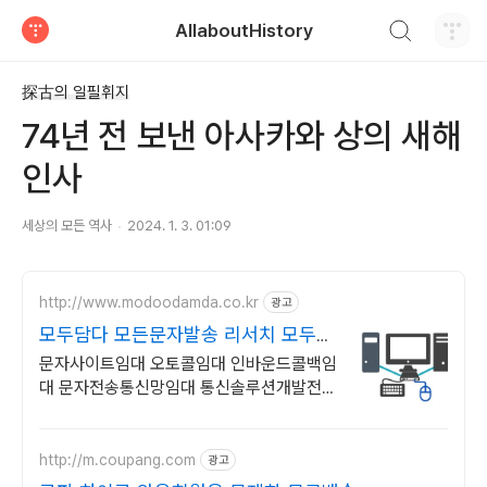
검색하기
AllaboutHistory
티스토리
探古의 일필휘지
74년 전 보낸 아사카와 상의 새해
인사
세상의 모든 역사
2024. 1. 3. 01:09
http://www.modoodamda.co.kr
광고
모두담다 모든문자발송 리서치 모두담
다 문자발송솔루션임대
문자사이트임대 오토콜임대 인바운드콜백임
대 문자전송통신망임대 통신솔루션개발전문
(주)모두담다 상담콜센터솔루션 오토콜솔루
션 인바운드콜백 문자발송사이트 임대 개발
http://m.coupang.com
광고