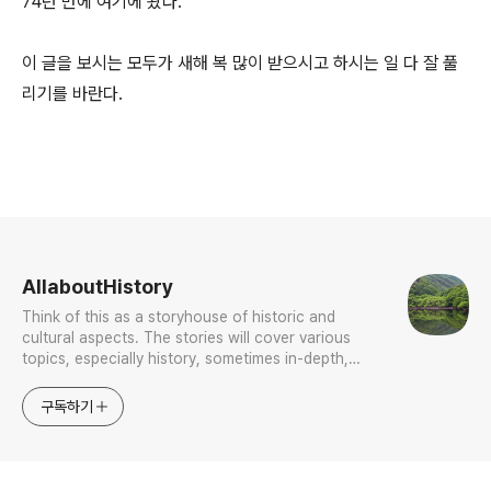
74년 만에 여기에 왔다.
이 글을 보시는 모두가 새해 복 많이 받으시고 하시는 일 다 잘 풀
리기를 바란다.
로그 정보
AllaboutHistory
Think of this as a storyhouse of historic and
cultural aspects. The stories will cover various
topics, especially history, sometimes in-depth,
sometimes with a light touch. One constant
approach will be to resist any common sense or
구독하기
generalized viewpoint