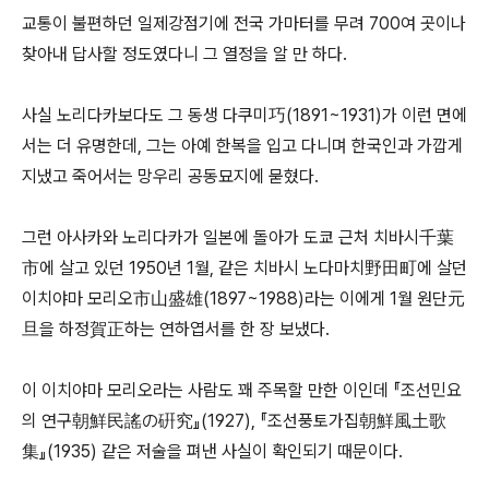
교통이 불편하던 일제강점기에 전국 가마터를 무려 700여 곳이나
찾아내 답사할 정도였다니 그 열정을 알 만 하다.
사실 노리다카보다도 그 동생 다쿠미巧(1891~1931)가 이런 면에
서는 더 유명한데, 그는 아예 한복을 입고 다니며 한국인과 가깝게
지냈고 죽어서는 망우리 공동묘지에 묻혔다.
그런 아사카와 노리다카가 일본에 돌아가 도쿄 근처 치바시千葉
市에 살고 있던 1950년 1월, 같은 치바시 노다마치野田町에 살던
이치야마 모리오市山盛雄(1897~1988)라는 이에게 1월 원단元
旦을 하정賀正하는 연하엽서를 한 장 보냈다.
이 이치야마 모리오라는 사람도 꽤 주목할 만한 이인데 『조선민요
의 연구朝鮮民謠の硏究』(1927), 『조선풍토가집朝鮮風土歌
集』(1935) 같은 저술을 펴낸 사실이 확인되기 때문이다.