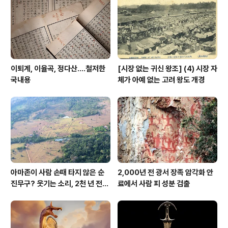
www.youtube.com/watch?v=G4XaI76rFb8
이퇴계, 이율곡, 정다산....철저한
[시장 없는 귀신 왕조] (4) 시장 자
국내용
체가 아예 없는 고려 왕도 개경
아마존이 사람 손때 타지 않은 순
2,000년 전 광서 장족 암각화 안
진무구? 웃기는 소리, 2천 년 전에
료에서 사람 피 성분 검출
이미 사람 바글바글