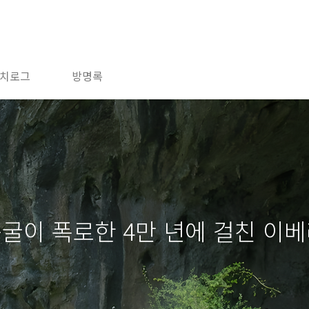
치로그
방명록
동굴이 폭로한 4만 년에 걸친 이