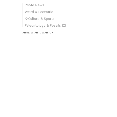
Photo News
Weird & Eccentric
K-Culture & Sports
Paleontology & Fossils
漢詩 & 漢文&漢文法
Who'sWho in Ancient Korea
READING HISTORY
HERITAGE in PHOTO
DOMESTIC
WORDWIDE
이런저런
문화재현장
역사문화 이모저모
maritime archaeology
고고과학 ABC