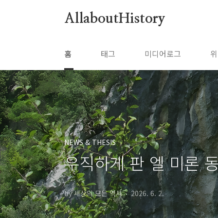
본문 바로가기
AllaboutHistory
홈
태그
미디어로그
위
NEWS & THESIS
우직하게 판 엘 미론 
by 세상의 모든 역사
2026. 6. 2.