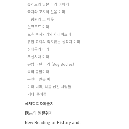
슈겐도와 일본 미라 이야기
극지와 고지의 얼음 미라
마왕퇴와 그 이웃
실크로드 미라
오슈 후지와라와 히라이즈미
유럽 교회의 썩지않는 성직자 미라
신대륙의 미라
조선시대 미라
유럽 니탄 미라 (Bog Bodies)
북극 동물미라
우연이 만든 미라
미라 너머, 뼈를 남긴 사람들
기타_준비중
국제학회&학술지
探古의 일필휘지
New Reading of History and ..