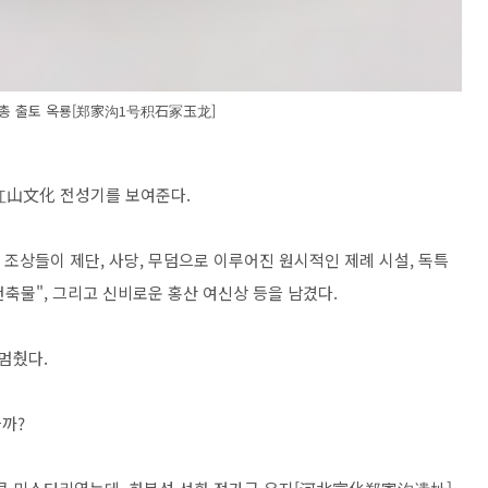
석총 출토 옥룡[郑家沟1号积石冢玉龙]
红山文化 전성기를 보여준다.
 조상들이 제단, 사당, 무덤으로 이루어진 원시적인 제례 시설, 독특
 건축물", 그리고 신비로운 홍산 여신상 등을 남겼다.
 멈췄다.
까?