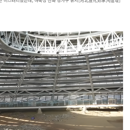
 큰 미스터리였는데, 하북성 선화 정가구 유지[河北宣化郑家沟遗址]