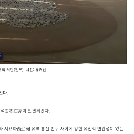
적 제단(일부). 사진: 류커신
된다.
 적석총积石冢이 발견되었다.
구와 서요하西辽河 유역 홍산 인구 사이에 강한 유전적 연관성이 있는