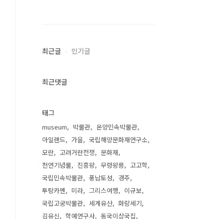
최근글
인기글
최근댓글
태그
museum
박물관
온양민속박물관
아일랜드
가을
국립해양문화재연구소
모란
고려거란전쟁
문화재
천연기념물
진흥왕
무령왕릉
고고학
국립민속박물관
풍납토성
경주
투탕카멘
미라
그리스여행
이규보
국립고궁박물관
세계유산
화랑세기
김유신
학예연구사
동국이상국집