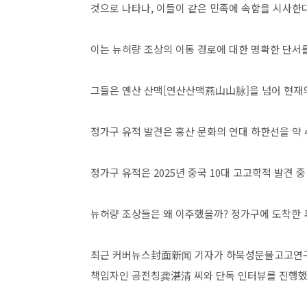
것으로 나타나, 이들이 같은 민족에 속함을 시사한다
이는 뉴허량 조상의 이동 경로에 대한 명확한 단서
그들은 옌산 산맥[연산산맥燕山山脉]을 넘어 현재의
정가구 유적 발견은 홍산 문화의 연대 하한선을 약 
정가구 유적은 2025년 중국 10대 고고학적 발견 
뉴허량 조상들은 왜 이주했을까? 정가구에 도착한 
최근 커버뉴스封面新闻 기자가 하북성문물고고연
책임자인 공전칭龚湛清 씨와 단독 인터뷰를 진행했