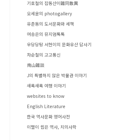
기호철의 잡동산이雜同散異
오세윤의 photogallery
유춘동의 도서문화와 세책
여송은의 뮤지엄톡톡
우당당탕 서현이의 문화유산 답사기
차순철의 고고통신
南山雜談
J의 특별하지 않은 박물관 이야기
새록새록 여행 이야기
websites to know
English Literature
한국 역사문화 영어사전
이빨이 씹은 역사, 치의사학