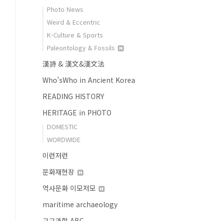
Photo News
Weird & Eccentric
K-Culture & Sports
Paleontology & Fossils
漢詩 & 漢文&漢文法
Who'sWho in Ancient Korea
READING HISTORY
HERITAGE in PHOTO
DOMESTIC
WORDWIDE
이런저런
문화재현장
역사문화 이모저모
maritime archaeology
고고과학 ABC