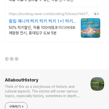
https://booking.naver.com/booking/5/bizes/166077
광고
2
필립 예니카:럭키 럭키 럭키 1+1 럭키
50%할인
50% 럭키할인, 작품 100여점과 미디어아트
체험형 전시, 홍대입구 도보 5분
(새창열림)
로그 정보
AllaboutHistory
Think of this as a storyhouse of historic and
cultural aspects. The stories will cover various
topics, especially history, sometimes in-depth,
sometimes with a light touch. One constant
approach will be to resist any common sense or
구독하기