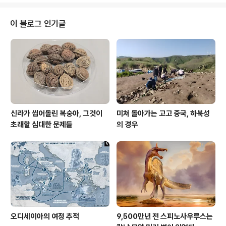
발생한 최초의 직접적인 폭력 증거다.이 여성은 T46으로
알려져 있으며, 그녀의 상처는 랑고바르드족 남성에게서
이 블로그 인기글
발견되는 상처와 유사하지만, 치유된 흔적도 보인다. 이는
그녀가 폭력적인 사건 이후 수년 동안 생존했음을 의미한
다.이 발견은 랑고바르드 사회에서 전쟁과 싸움이 오로지
남성만의 전유물이었다는 오랜 통념에 도전한다.이 연구는
국제 고병리학 저널(Inte..
신라가 씹어돌린 복숭아, 그것이
미쳐 돌아가는 고고 중국, 하북성
초래할 심대한 문제들
의 경우
오디세이아의 여정 추적
9,500만년 전 스피노사우루스는