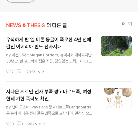
generalized viewpoint
더보기
NEWS & THESIS
의 다른 글
우직하게 판 엘 미론 동굴이 폭로한 4만 년에
걸친 이베리아 반도 선사시대
글 내용
by 메건 보더스Megan Borders, 뉴멕시코 대학교지난
30년간, 한 고고학자 팀은 직감, 끊임없는 노력, 그리고 최
첨단 방법과 기술을 바탕으로 고고학계 가장 기념비적인
2
1
2026. 6. 2.
발견들을 했다.엘 미론El Miron 동굴 발굴 프로젝트는 연
구 책임자들에게 장기적인 헌신의 결실이었으며, 새로운
발견 하나하나와 고대 조상들의 삶과 시대에 대한 끊임없
사나운 게르만 전사 부족 랑고바르드족, 여성
는 호기심이 원동력이 되었다.그들의 끈질긴 현장 및 실험
실 작업, 학제 간 및 국제적 협력, 그리고 수많은 논문 발표
한테 가한 폭력도 확인
글 내용
는 엘 미론을 이베리아 반도에서 가장 완벽한 선사시대 유
by 샌디 오스터, Phys.org 랑고바르드족Langobards
적 중 하나로 자리매김하게 했다.뉴멕시코 대학교 로렌스
은 흔히 사나운 전사 같은 민족으로 묘사되며, 알려진 모든
스트라우스Lawrence Straus 석좌교수와 스페인 산탄
고고학적 폭력 증거는 남성에게만 국한한다. 그러나 약 1,4
데르에 있는 칸타브리아 대학교 마누엘 곤살레스 모랄레스
0
0
2026. 6. 2.
00년 전, 한 랑고바르드족 여성이 머리에 두 군데 심각한
Manuel González..
부상을 봤는데, 하나는 칼에 베인 깨끗한 상처이고 다른 하
나는 으스러뜨린 상처였다.이는 랑고바르드족 여성에게서