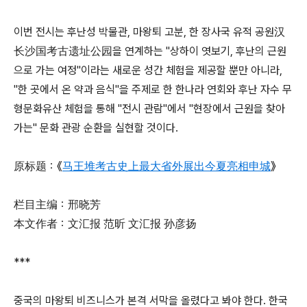
이번 전시는 후난성 박물관, 마왕퇴 고분, 한 장사국 유적 공원汉
长沙国考古遗址公园을 연계하는 "상하이 엿보기, 후난의 근원
으로 가는 여정"이라는 새로운 성간 체험을 제공할 뿐만 아니라,
"한 곳에서 온 약과 음식"을 주제로 한 한나라 연회와 후난 자수 무
형문화유산 체험을 통해 "전시 관람"에서 "현장에서 근원을 찾아
가는" 문화 관광 순환을 실현할 것이다.
原标题：《
马王堆考古史上最大省外展出今夏亮相申城
》
栏目主编：邢晓芳
本文作者：文汇报 范昕 文汇报 孙彦扬
***
중국의 마왕퇴 비즈니스가 본격 서막을 올렸다고 봐야 한다. 한국