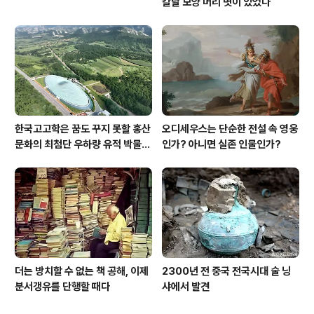
칼날 모양 머리 볏이 있었다
한국고고학은 꿈도 꾸지 못할 홍산
오디세우스는 단순한 전설 속 영웅
문화의 최첨단 우하량 유적 박물관
인가? 아니면 실존 인물인가?
[신화통신]
더는 방치할 수 없는 책 공해, 이제
2300년 전 중국 전국시대 술 닝
분서갱유를 단행할 때다
샤에서 발견