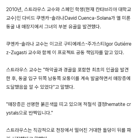
2010년, 스트라우스 교수와 스페인 학생(현재 칸타브리아 대학교
교수)인 다비드 쿠엔카-솔라나David Cuenca-Solana가 엘 미론
동굴 내 매장지에서 그녀의 부분 유골을 발견했다.
쿠엔카-솔라나 교수는 이고르 구티에레스-주가스티Igor Gutiérre
z-Zugasti 교수와 함께 이 프로젝트 공동 책임자를 맡고 있다.
스트라우스 교수는 "하악골과 경골을 포함한 최초의 인골을 발견
한 후, 동굴 입구 뒤쪽 남동쪽 모퉁이를 계속 발굴하면서 매장층에
도달했음을 알 수 있었다"고 말했다.
"매장층은 선명한 붉은색을 띠고 있으며 적철석 결정hematite cr
ystals으로 반짝입니다."
스트라우스는 직감적으로 천장에서 떨어진 거대한 돌덩이 뒤를 파