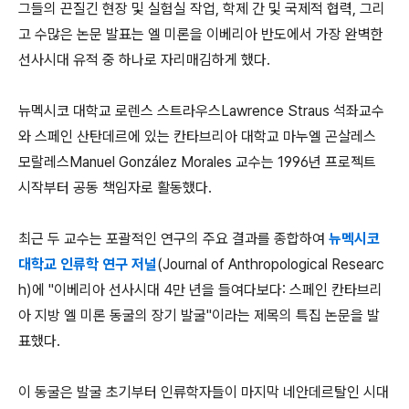
그들의 끈질긴 현장 및 실험실 작업, 학제 간 및 국제적 협력, 그리
고 수많은 논문 발표는 엘 미론을 이베리아 반도에서 가장 완벽한
선사시대 유적 중 하나로 자리매김하게 했다.
뉴멕시코 대학교 로렌스 스트라우스Lawrence Straus 석좌교수
와 스페인 산탄데르에 있는 칸타브리아 대학교 마누엘 곤살레스
모랄레스Manuel González Morales 교수는 1996년 프로젝트
시작부터 공동 책임자로 활동했다.
최근 두 교수는 포괄적인 연구의 주요 결과를 종합하여
뉴멕시코
대학교 인류학 연구 저널
(Journal of Anthropological Researc
h)에 "이베리아 선사시대 4만 년을 들여다보다: 스페인 칸타브리
아 지방 엘 미론 동굴의 장기 발굴"이라는 제목의 특집 논문을 발
표했다.
이 동굴은 발굴 초기부터 인류학자들이 마지막 네안데르탈인 시대