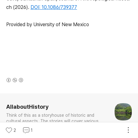
ch (2026).
DOI: 10.1086/739377
Provided by University of New Mexico
(새창열림)
로그 정보
AllaboutHistory
Think of this as a storyhouse of historic and
cultural aspects. The stories will cover various
topics, especially history, sometimes in-depth,
2
1
sometimes with a light touch. One constant