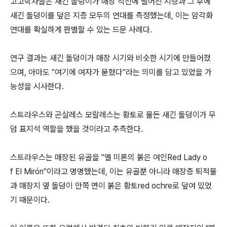
고고학자들은 새긴 돌덩이가 매장 직전에 떨어진 지층과 그 후에
새긴 돌덩이를 덮은 지층 모두의 연대를 측정했는데, 이는 암각화
연대를 확실하게 판별할 수 있는 드문 사례다.
연구 결과는 새긴 돌덩이가 매장 시기와 비슷한 시기에 만들어졌
으며, 아마도 "여기에 여자가 묻혔다"라는 의미를 담고 있었을 가
능성을 시사한다.
스트라우스와 곤살레스 모랄레스는 황토로 물든 새긴 돌덩이가 무
덤 표지석 역할을 했을 것이라고 추측한다.
스트라우스는 매장된 유골을 "엘 미론의 붉은 여인Red Lady o
f El Mirón"이라고 명명했는데, 이는 유골뿐 아니라 매장층 퇴적물
과 매장지 옆 돌덩이 안쪽 면이 붉은 황토red ochre로 덮여 있었
기 때문이다.