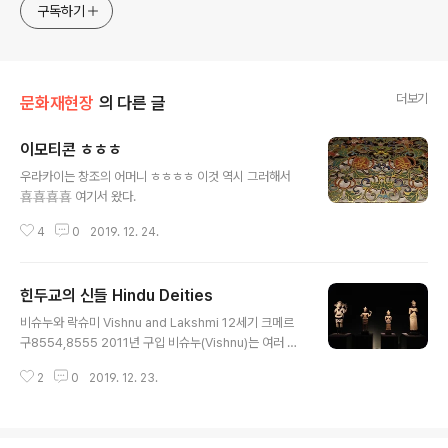
approach will be to resist any common sense or
구독하기
generalized viewpoint
더보기
문화재현장
의 다른 글
이모티콘 ㅎㅎㅎ
글 내용
우라카이는 창조의 어머니 ㅎㅎㅎㅎ 이것 역시 그러해서
喜喜喜喜 여기서 왔다.
4
0
2019. 12. 24.
힌두교의 신들 Hindu Deities
글 내용
비슈누와 락슈미 Vishnu and Lakshmi 12세기 크메르
구8554,8555 2011년 구입 비슈누(Vishnu)는 여러 화
신化身의 모습으로 이 세상에 나타나 재난에 처한 세계를
2
0
2019. 12. 23.
구제하는 우주의 창조자이자 수호자이다. 흔히 얼굴 하나
에 네 개 팔을 지닌 모습으로 표현되는데, 손에는 무기를 든
일이 많다. 비슈누 배우자인 락슈미(라크슈미라 표기하기
도, Lakshmi)도 비슈누와 마찬가지로 정적인 자세로 정면