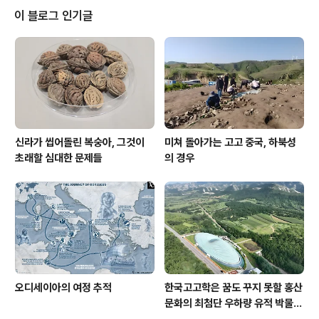
을 향한다. 이러한 표현 방식을 통해 위엄 있는 신의 모습을
이 블로그 인기글
전달한다. Khmer 12th century kco 8554 36565 P
urchased in 2011 It is believed that Vishnu, the c
reator and preserver of the universe, de..
신라가 씹어돌린 복숭아, 그것이
미쳐 돌아가는 고고 중국, 하북성
초래할 심대한 문제들
의 경우
오디세이아의 여정 추적
한국고고학은 꿈도 꾸지 못할 홍산
문화의 최첨단 우하량 유적 박물관
[신화통신]