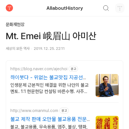
검색하기
AllaboutHistory
티스토리
문화재현장
Mt. Emei 峨眉山 아미산
세상의 모든 역사
2019. 12. 25. 22:11
https://blog.naver.com/ajechoi
광고
하이붓다 - 위없는 불교맛집 지공선사
TV 유튜브 운영
인생문제 근본적인 해결을 위한 나만의 불교
멘토. 1:1 현문현답 컨설팅 바른수행. 사주알
고리즘, 붓다 장애를 말하다(2016우수출판
콘텐츠) 저자와의 특별한 만남
http://www.omanmul.com
광고
불교 제작 판매 오만물 불교용품 전문
점
불교, 불교용품, 무속용품, 염주, 불상, 탱화,