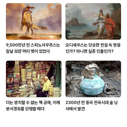
9,500만년 전 스피노사우루스는
오디세우스는 단순한 전설 속 영웅
칼날 모양 머리 볏이 있었다
인가? 아니면 실존 인물인가?
더는 방치할 수 없는 책 공해, 이제
2300년 전 중국 전국시대 술 닝
분서갱유를 단행할 때다
샤에서 발견