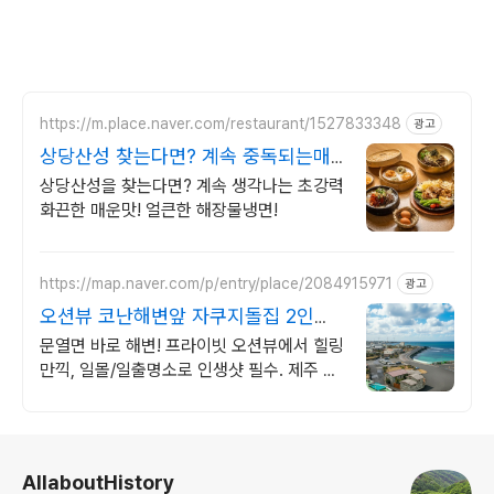
https://m.place.naver.com/restaurant/1527833348
광고
상당산성 찾는다면? 계속 중독되는매
운맛!해장냉면
상당산성을 찾는다면? 계속 생각나는 초강력
화끈한 매운맛! 얼큰한 해장물냉면!
https://map.naver.com/p/entry/place/2084915971
광고
오션뷰 코난해변앞 자쿠지돌집 2인
~10인 대가족/단체예약
문열면 바로 해변! 프라이빗 오션뷰에서 힐링
만끽, 일몰/일출명소로 인생샷 필수. 제주 감
성 예쁘다고 소문난 힐링스테이, 바배큐불멍,
스파족욕, 제주바다보러오세요
로그 정보
AllaboutHistory