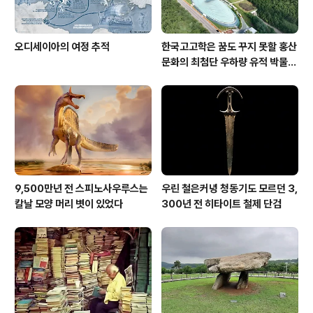
오디세이아의 여정 추적
한국고고학은 꿈도 꾸지 못할 홍산
문화의 최첨단 우하량 유적 박물관
[신화통신]
9,500만년 전 스피노사우루스는
우린 철은커녕 청동기도 모르던 3,
칼날 모양 머리 볏이 있었다
300년 전 히타이트 철제 단검