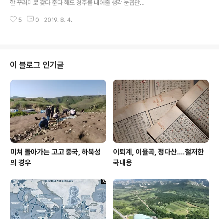
한 꾸러미로 갖다 준다 해도 경주를 내어줄 생각 눈꼽만큼
도 없다. 그 어떤 고도도 경주를 대체할 수 없다. 제아무리
5
0
2019. 8. 4.
외양 그럴 듯해도 찬탄에 30분, 이후엔 온통 나른함과 단
순함뿐인 저들을 어찌 시시각각 변모하는 경주에 비한단
말인가? 가라 경주로. 경주는 천 가지 색깔로 빛을 발한다.
지난 삼십년의 방황..그 결론은 언제나 경주다.
이 블로그 인기글
미쳐 돌아가는 고고 중국, 하북성
이퇴계, 이율곡, 정다산....철저한
의 경우
국내용