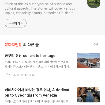
Think of this as a storyhouse of historic and
cultural aspects. The stories will cover various
topics, especially history, sometimes in-depth,
sometimes with a light touch. One constant
approach will be to resist any common sense or
구독하기
generalized viewpoint
더보기
문화재현장
의 다른 글
공구리 유산 concrete heritage
글 내용
우리가 매양 유럽 중세도시 흔적이라며 찬탄하는 건축물.
자세히 뜯어보면 대부분이 시멘트다. 이 베네치아라 해서
다를 바 없다. 와! 하는 탄성은 실은 공구리 만세! 라는 말과
6
0
2019. 8. 5.
같다. 내 말 믿기지 않거들랑 담부턴 자세히 비름빡 살펴봐
라. 시멘트를 복권해야 한다. 이 친구들 전통 석조건축물이
란 것도 제대로 남은 게 없다. 그리스 로마신전 건축 봐라.
베네치아에서 바치는 경주 헌사, A dedicati
다 무너져서 새로 쌓은 것들이고 그나마 남은 몇개는 실은
간단없는 개보수의 소산에 지나지 않는다. 저 육중한 공구
on to Gyeongju from Venezia
글 내용
리 빌딩들을 지탱한 절대의 힘은 아시바다.
파리건 로마건 아테네건 피렌체건 베네치아건 난 저것들