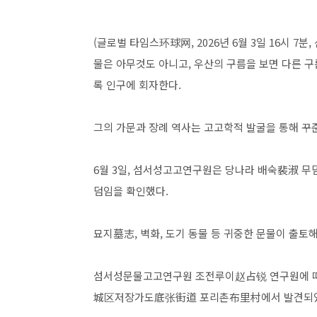
(글로벌 타임스环球网, 2026년 6월 3일 16시 7
물은 아무것도 아니고, 우산의 구름을 보면 다
록 인구에 회자한다.
그의 가문과 장례 역사는 고고학적 발굴을 통해 꾸
6월 3일, 섬서성고고연구원은 당나라 배숙裴淑 무덤
덤임을 확인했다.
묘지墓志, 벽화, 도기 동물 등 귀중한 문물이 출토
섬서성문물고고연구원 조전루이赵占锐 연구원에 따르
城区저장가도底张街道 포리촌布里村에서 발견되