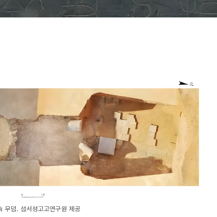
숙 무덤. 섬서성고고연구원 제공