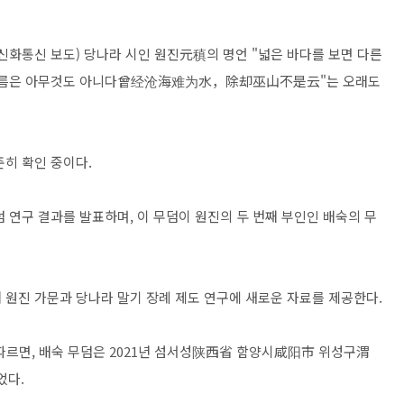
분, 신화통신 보도) 당나라 시인 원진元稹의 명언 "넓은 바다를 보면 다른
른 구름은 아무것도 아니다曾经沧海难为水，除却巫山不是云"는 오래도
준히 확인 중이다.
 연구 결과를 발표하며, 이 무덤이 원진의 두 번째 부인인 배숙의 무
해 원진 가문과 당나라 말기 장례 제도 연구에 새로운 자료를 제공한다.
면, 배숙 무덤은 2021년 섬서성陕西省 함양시咸阳市 위성구渭
었다.