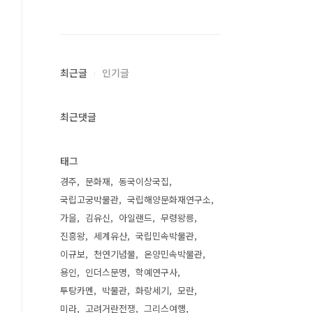
최근글
인기글
최근댓글
태그
경주
문화재
동국이상국집
국립고궁박물관
국립해양문화재연구소
가을
김유신
아일랜드
무령왕릉
진흥왕
세계유산
국립민속박물관
이규보
천연기념물
온양민속박물관
용인
인더스문명
학예연구사
투탕카멘
박물관
화랑세기
모란
미라
고려거란전쟁
그리스여행