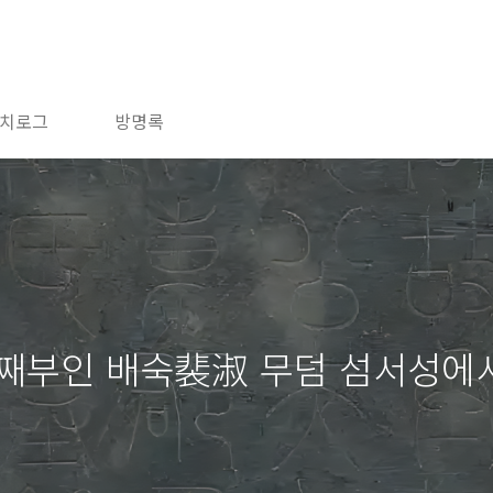
치로그
방명록
둘째부인 배숙裴淑 무덤 섬서성에