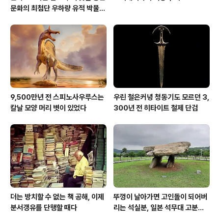
문화의 최첨단 우하량 유적 박물관
[신화통신]
9,500만년 전 스피노사우루스는
우린 철은커녕 청동기도 모르던 3,
칼날 모양 머리 볏이 있었다
300년 전 히타이트 철제 단검
더는 방치할 수 없는 책 공해, 이제
뚜껑이 날아가면 고인돌이 되어버
분서갱유를 단행할 때다
리는 석실분, 일본 석무대 고분의
경우