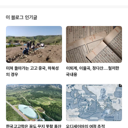
o Tarasconi에서 개막했다.이탈리아 미술범죄수사대 카
라비니에리Carabinieri 문화유산보호사령부(TPC)와 스
페인 전문가들이 해당 작품들이 진품이 아닐 가능성이 있
이 블로그 인기글
다는 데 동의하자 로마 법원은 압수 명령을 내렸다. 카라비
니에리 TPC 로마 지부 사령관 디에고 폴리오Diego Poli
o는 가디언지에 이탈리아 당국이 1월 정기 점검 이후 해당
작품들이 위조품일 가능성을 처음 의심했다고 밝혔다...
미쳐 돌아가는 고고 중국, 하북성
이퇴계, 이율곡, 정다산....철저한
의 경우
국내용
한국고고학은 꿈도 꾸지 못할 홍산
오디세이아의 여정 추적