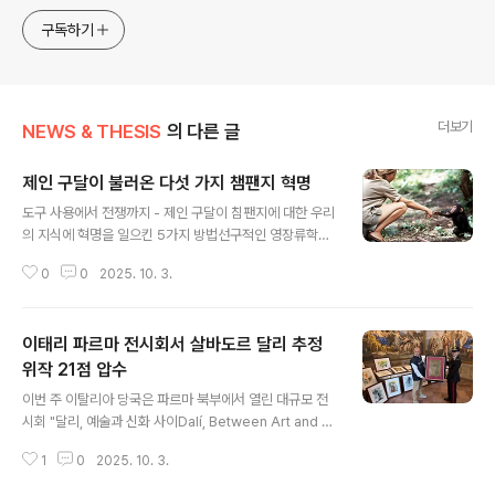
sometimes with a light touch. One constant
approach will be to resist any common sense or
구독하기
generalized viewpoint
더보기
NEWS & THESIS
의 다른 글
제인 구달이 불러온 다섯 가지 챔팬지 혁명
글 내용
도구 사용에서 전쟁까지 - 제인 구달이 침팬지에 대한 우리
의 지식에 혁명을 일으킨 5가지 방법선구적인 영장류학자
제인 구달Jane Goodall이 91세로 별세했다. 그녀가 우
0
0
2025. 10. 3.
리와 가장 가까운 친척에 대한 이해에 미친 가장 큰 공헌 다
섯 가지는 다음과 같다. 1960년 7월 14일, 제인 구달은 탄
자니아의 현재 곰베 국립공원Gombe National Park에
이태리 파르마 전시회서 살바도르 달리 추정
배에서 내려 과학계를 영원히 바꿀 여정을 시작했다. 노트
패트notepad와 쌍안경으로 무장한 구달은 자신이 관찰
위작 21점 압수
글 내용
하도록 파견된 침팬지(Pan troglodytes)에게서 멀리 떨
이번 주 이탈리아 당국은 파르마 북부에서 열린 대규모 전
어진 곳에 자리를 잡고 점차 침팬지들의 신뢰를 쌓기 위해
시회 "달리, 예술과 신화 사이Dalí, Between Art and M
노력했다.이러한 인내심 덕분에 침팬지들은 "습관화"할ha
yth"에서 살바도르 달리 작품으로 추정되는 위작 21점을
bituate 시간을 얻을 수 있었다. "습관화"란 야생 동물..
1
0
2025. 10. 3.
압수했다. 80점의 드로잉, 판화, 태피스트리tapestries
로 구성된 이 전시회는 9월 27일 타라스코니 궁전Palazz