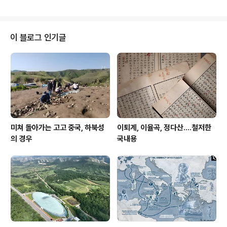
작품들이 위조품일 가능성을 처음 의심했다고 밝혔다...
회의에서 시작되었다.이 가상 박물관은 건축가 프란시스
케레가 국제형사경찰기구(인터폴)와 협력하여 설계했다.사
우디아라비아 왕국이 이 프로젝트에 자금을 지원했다. 유
네스코는 성명을 통해 이 박물관이 "불법 거래에 대한 인식
이 블로그 인기글
을 높이기 위한 공동 전략 수립을 촉구하는 [유엔] 회원국
들의 요청에 따라 개발되었다"고 밝혔다.또한 "유네스코의
1970년 문화재 불법 거래 협약은 가입국들에게 문화재 불
법 거래에 맞서 싸울 것을 촉구하고 있다. 인터폴은 이 시장
이 조직범죄 조직에 의해 점점 더 장악되..
미쳐 돌아가는 고고 중국, 하북성
이퇴계, 이율곡, 정다산....철저한
의 경우
국내용