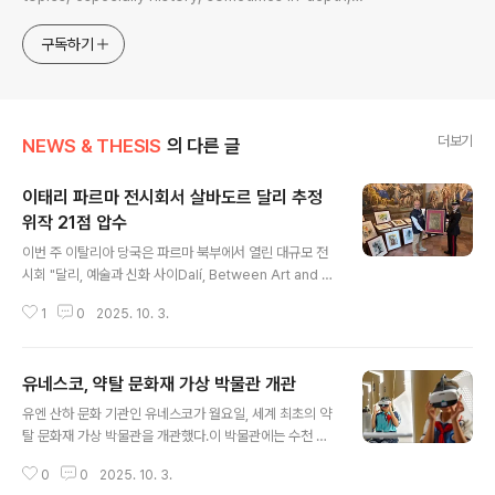
sometimes with a light touch. One constant
approach will be to resist any common sense or
구독하기
generalized viewpoint
더보기
NEWS & THESIS
의 다른 글
이태리 파르마 전시회서 살바도르 달리 추정
위작 21점 압수
글 내용
이번 주 이탈리아 당국은 파르마 북부에서 열린 대규모 전
시회 "달리, 예술과 신화 사이Dalí, Between Art and M
yth"에서 살바도르 달리 작품으로 추정되는 위작 21점을
1
0
2025. 10. 3.
압수했다. 80점의 드로잉, 판화, 태피스트리tapestries
로 구성된 이 전시회는 9월 27일 타라스코니 궁전Palazz
o Tarasconi에서 개막했다.이탈리아 미술범죄수사대 카
유네스코, 약탈 문화재 가상 박물관 개관
라비니에리Carabinieri 문화유산보호사령부(TPC)와 스
글 내용
페인 전문가들이 해당 작품들이 진품이 아닐 가능성이 있
유엔 산하 문화 기관인 유네스코가 월요일, 세계 최초의 약
다는 데 동의하자 로마 법원은 압수 명령을 내렸다. 카라비
탈 문화재 가상 박물관을 개관했다.이 박물관에는 수천 점
니에리 TPC 로마 지부 사령관 디에고 폴리오Diego Poli
관련 유물이 3D로 전시되기 시작했다. 이 프로젝트는 바르
o는 가디언지에 이탈리아 당국이 1월 정기 점검 이후 해당
0
0
2025. 10. 3.
셀로나에서 열린 유네스코 세계문화정책 및 지속가능발전