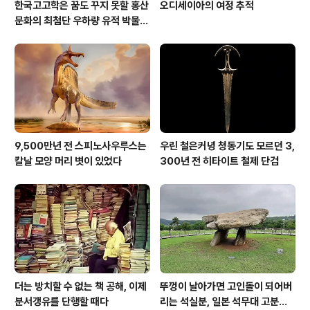
한국고고학은 꿈도 꾸지 못할 홍산
오디세이아의 여정 추적
문화의 최첨단 우하량 유적 박물관
[신화통신]
9,500만년 전 스피노사우루스는
우린 철은커녕 청동기도 모르던 3,
칼날 모양 머리 볏이 있었다
300년 전 히타이트 철제 단검
더는 방치할 수 없는 책 공해, 이제
뚜껑이 날아가면 고인돌이 되어버
분서갱유를 단행할 때다
리는 석실분, 일본 석무대 고분의