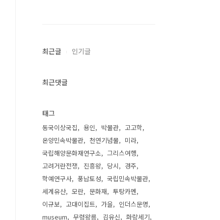
최근글
인기글
최근댓글
태그
동국이상국집
용인
박물관
고고학
온양민속박물관
천연기념물
미라
국립해양문화재연구소
그리스여행
고려거란전쟁
진흥왕
당시
경주
학예연구사
풍납토성
국립민속박물관
세계유산
모란
문화재
투탕카멘
이규보
고대이집트
가을
인더스문명
museum
무령왕릉
김유신
화랑세기