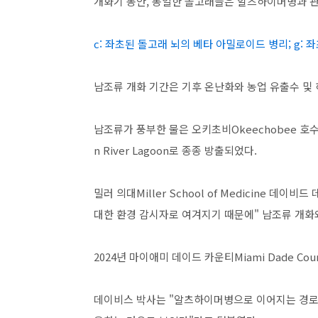
개화기 동안, 동일한 돌고래들은 알츠하이머병과 관
c: 좌초된 돌고래 뇌의 베타 아밀로이드 병리; g:
남조류 개화 기간은 기후 온난화와 농업 유출수 및
남조류가 풍부한 물은 오키초비Okeechobee 호수에서
n River Lagoon로 종종 방출되었다.
밀러 의대Miller School of Medicine 데
대한 환경 감시자로 여겨지기 때문에" 남조류 개화
2024년 마이애미 데이드 카운티Miami Dade C
데이비스 박사는 "알츠하이머병으로 이어지는 경로는