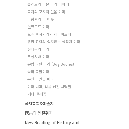
슈겐도와 일본 미라 이야기
극지와 고지의 얼음 미라
마왕퇴와 그 이웃
실크로드 미라
오슈 후지와라와 히라이즈미
유럽 교회의 썩지않는 성직자 미라
신대륙의 미라
조선시대 미라
유럽 니탄 미라 (Bog Bodies)
북극 동물미라
우연이 만든 미라
미라 너머, 뼈를 남긴 사람들
기타_준비중
국제학회&학술지
探古의 일필휘지
New Reading of History and ..