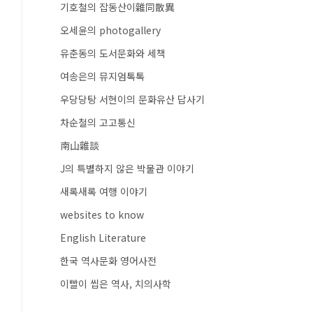
기호철의 잡동산이雜同散異
오세윤의 photogallery
유춘동의 도서문화와 세책
여송은의 뮤지엄톡톡
우당당탕 서현이의 문화유산 답사기
차순철의 고고통신
南山雜談
J의 특별하지 않은 박물관 이야기
새록새록 여행 이야기
websites to know
English Literature
한국 역사문화 영어사전
이빨이 씹은 역사, 치의사학