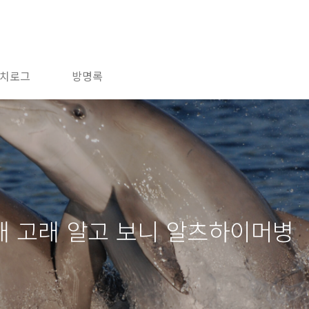
치로그
방명록
래 고래 알고 보니 알츠하이머병