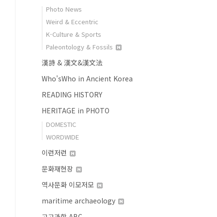
Photo News
Weird & Eccentric
K-Culture & Sports
Paleontology & Fossils
漢詩 & 漢文&漢文法
Who'sWho in Ancient Korea
READING HISTORY
HERITAGE in PHOTO
DOMESTIC
WORDWIDE
이런저런
문화재현장
역사문화 이모저모
maritime archaeology
고고과학 ABC