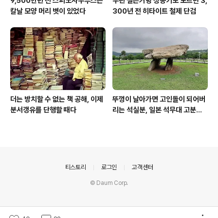
9,500만년 전 스피노사우루스는
우린 철은커녕 청동기도 모르던 3,
칼날 모양 머리 볏이 있었다
300년 전 히타이트 철제 단검
더는 방치할 수 없는 책 공해, 이제
뚜껑이 날아가면 고인돌이 되어버
분서갱유를 단행할 때다
리는 석실분, 일본 석무대 고분의
경우
의안내
티스토리
로그인
고객센터
© Daum Corp.