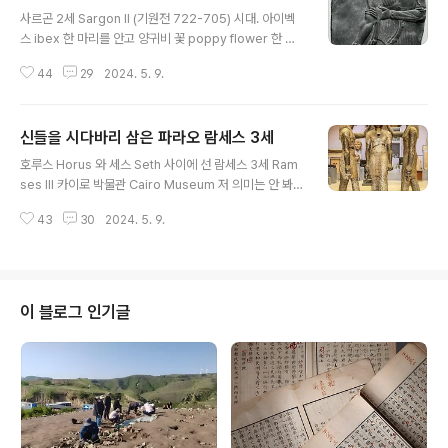
글 내용
사르곤 2세 Sargon II (기원전 722-705) 시대. 아이벡
스 ibex 한 마리를 안고 양귀비 꽃 poppy flower 한 송
이를 든 남자 아시리아 석조 부조 두르-샤루킨 Dur-Sharr
44
29
2024. 5. 9.
ukin 사르곤 2세 궁전 출토 이와 같은 설명이 붙었는데 전
체로 보아 공물을 받치는 장면 아닌가 한다. 오른손 아래 쥔
것을 양귀비라 한 모양인데 저는 설명이 없음 그것이 양귀
신들을 시다바리 삼은 파라오 람세스 3세
비인 건 고사하고 그 상징도 파악하기 힘들다. ibex 이건
글 내용
번역어도 없이 아이벡스라 하는데 양 같기도 하고 뭐 글타.
호루스 Horus 와 세스 Seth 사이에 선 람세스 3세 Ram
그걸 쥔 손 모양이 눈길이 간다. 저러면 똥을 자주 싸는데
ses III 카이로 박물관 Cairo Museum 저 의미는 안 봐도
그 문제는 똥바가지 뒤집어 쓰는 일로 갈음하고 말았는가?
뻔해서 신들도 파라오를 축복한다는 뜻이다. 따라서 이건
나아가 자칫 저 뿔에 받히면 골로 간다. 고기가 좋았나 가죽
43
30
2024. 5. 9.
대관식 같은 데서 어울린다. 이른바 정통성 만들기 일환이
이 좋았나 아님 뿔이 좋았나? 저 뿔 녹여..
다. 가운데다가 파라오를 세우고 그 양쪽에서 신들이 시봉
하는 듯한 모습을 연출했다. 이걸 보면 저 시대에 진짜로 신
앙이 돈독했는지 의심케 한다. 신들이 혹 데코레이션은 아
니었을까? 재료는 회색 화강암이다. 3d 자료가 보여 누끼
이 블로그 인기글
따서 전재한다.