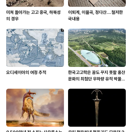
미쳐 돌아가는 고고 중국, 하북성
이퇴계, 이율곡, 정다산....철저한
의 경우
국내용
오디세이아의 여정 추적
한국고고학은 꿈도 꾸지 못할 홍산
문화의 최첨단 우하량 유적 박물관
[신화통신]