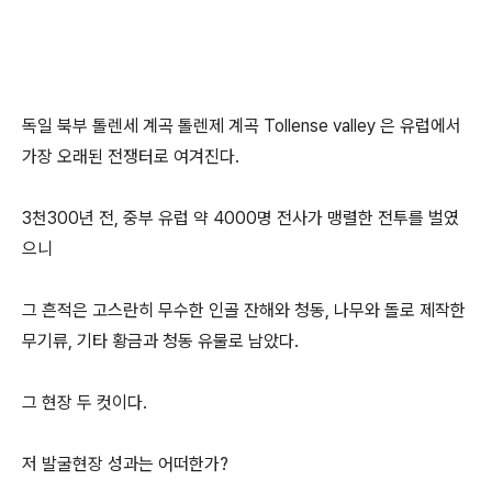
독일 북부 톨렌세 계곡 톨렌제 계곡 Tollense valley 은 유럽에서
가장 오래된 전쟁터로 여겨진다.
3천300년 전, 중부 유럽 약 4000명 전사가 맹렬한 전투를 벌였
으니
그 흔적은 고스란히 무수한 인골 잔해와 청동, 나무와 돌로 제작한
무기류, 기타 황금과 청동 유물로 남았다.
그 현장 두 컷이다.
저 발굴현장 성과는 어떠한가?