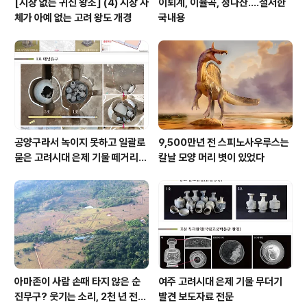
[시장 없는 귀신 왕조] (4) 시장 자
이퇴계, 이율곡, 정다산....철저한
체가 아예 없는 고려 왕도 개경
국내용
공양구라서 녹이지 못하고 일괄로
9,500만년 전 스피노사우루스는
묻은 고려시대 은제 기물 떼거리로
칼날 모양 머리 볏이 있었다
여주서 발견
아마존이 사람 손때 타지 않은 순
여주 고려시대 은제 기물 무더기
진무구? 웃기는 소리, 2천 년 전에
발견 보도자료 전문