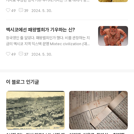
가시로 구성된 영역 거부 무기다.가시는 그 중 하나가 항상
안정된 베이스에서 위쪽을 가리키는 방식으로 배열된다.역
49
39
2024. 5. 30.
사적으로 칼트롭은 군대, 특히 말, 전차, 전쟁 코끼리의 진
격을 늦추는 역할을 하는 방어의 일부였으며 낙타의 부드
러운 발에 특히 효과적이었다.독일 노르트라인베스트팔렌
멕시코에선 패왕별희가 기우하는 신?
주 헤르네 베스트팔렌 고고학 박물관 소장 로마 칼트롭Ro
글 내용
man caltrop at the Westphalian Museum of Arch
장국영인 줄 알았다. 패왕별희인가 했다. 비를 관장하는 지
eology, Herne, North Rhine-Westphalia, Germa
금의 멕시코 지역 믹스텍 문명 Mixtec civilization (대략
ny이 마름쇠를 흔히 발목지뢰라 하는데 그 발전한 양태가
서기 1100~1400년) 신이시랜다. 비를 오게 한다는 건가?
발목지뢰니 적절한 비유라 하겠다.한국고고학 현장에서도
49
37
2024. 5. 30.
오지 말게 한다는 건가? 저 믹스텍이 무언가 찾아 보니 믹
자주 만난다.저보다 더 효과적인 무기는 똥물..
스텍 Mixtecs 혹은 Mixtecos 이라는 사람들이 이룩한
문명을 말하는 것으로, 저네는 멕시코 토착 메소아메리카
Mesoamerican 민족으로, 그들이 이룩한 문화는 1500
년대 스페인에 정복될 때까지 지속했다 한다. 주된 거점 지
이 블로그 인기글
역은 아래란다. 지금은 시간이 없어 자세한 이야기는 아래
로 넘긴다. https://en.wikipedia.org/wiki/Mixtec Mi
xtec - WikipediaFrom Wikipedia, the free ency
c..