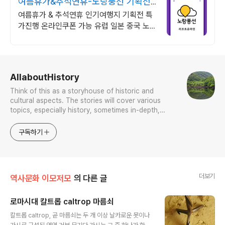
여름휴가&추석연휴-노랑풍선 기획전
특가 진행
여름휴가 & 추석연휴 인기여행지 기획전 특
가진행 온라인쿠폰 가능 유럽 일본 중국 노랑
풍선 여행사 온라인 특가전
로그 정보
AllaboutHistory
Think of this as a storyhouse of historic and
cultural aspects. The stories will cover various
topics, especially history, sometimes in-depth,
sometimes with a light touch. One constant
approach will be to resist any common sense or
구독하기
generalized viewpoint
더보기
역사문화 이모저모
의 다른 글
로마시대 칼트롭 caltrop 마름쇠
글 내용
칼트롭 caltrop, 곧 마름쇠는 두 개 이상 날카로운 못이나