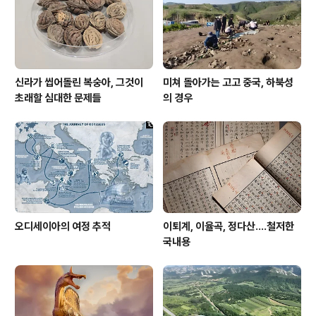
에 걸쳐 있는 기업의 (올리브?) 오일 수입업자, 곡물 수..
신라가 씹어돌린 복숭아, 그것이
미쳐 돌아가는 고고 중국, 하북성
초래할 심대한 문제들
의 경우
오디세이아의 여정 추적
이퇴계, 이율곡, 정다산....철저한
국내용