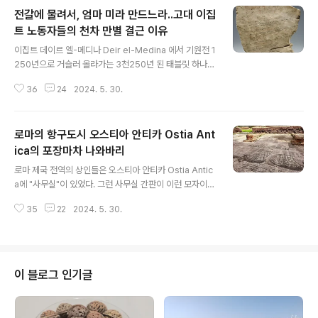
전갈에 물려서, 엄마 미라 만드느라..고대 이집
트 노동자들의 천차 만별 결근 이유
글 내용
이집트 데이르 엘-메디나 Deir el-Medina 에서 기원전 1
250년으로 거슬러 올라가는 3천250년 된 태블릿 하나가
발견됐다. 태블릿에는 람세스 2세의 재위 '40년째' 기간 노
36
24
2024. 5. 30.
동자들이 출근하지 않은 이유에 대한 설명 목록이 담겨 있
다. 노동자 참여는 매년 280일 동안 오스트라콘 ostrako
n 문서 활동에 기록된다. 한쪽에는 40명 노동자 이름 목록
로마의 항구도시 오스티아 안티카 Ostia Ant
이 열을 지어 나타나고, 다른 한쪽에는 날짜가 검은색으로
가로로 적혀 있다. 많은 날짜에는 "병", "사장을 위해 일하
ica의 포장마차 나와바리
글 내용
기", "맥주 양조", "우리 엄마 미라 만들기", "전갈에 물
로마 제국 전역의 상인들은 오스티아 안티카 Ostia Antic
림"과 같이 노동자의 부재를 설명하는 빨간색 주석이 포함
a에 "사무실"이 있었다. 그런 사무실 간판이 이런 모자이크
된다. "40년째"에 작성되었음에도 목록은 전년도 정보를
였다. 이곳 기업들 포룸 Forum of Corporations 은 주
참조할 가능성이 가장 높다. 역사적 증거에 따르면 일일 ..
35
22
2024. 5. 30.
로 아우구스투스 Augustus 시대에 로마 제국의 상업과
무역의 주요 중심지였다. 주요 항구 도시인 오스티아 Osti
a 에 위치한 이 노천 시장 open-air market 은 외국 땅
에서 온 다양하고 이국적인 상품을 판매하는 장소로서 로
마에 꼭 필요한 곳이었다. 상인들은 곡물과 운송 서비스부
이 블로그 인기글
터 심지어 코끼리와 기린까지 무엇이든 팔기 위해 이곳에
모였다. 서기 2세기에 재건된 이 기업 포룸은 로마제국을
구성한 다양한 문화를 대표하는 곳이기도 했다. 제국 전역