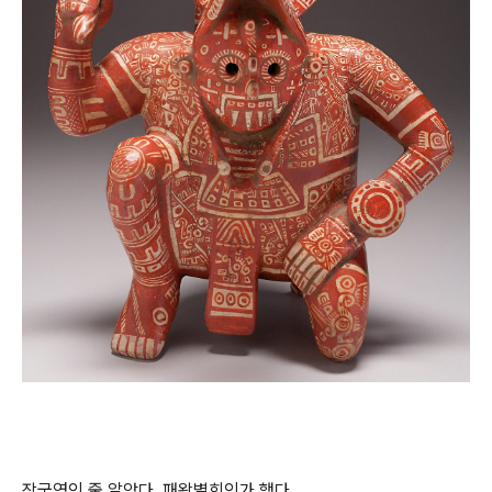
장국영인 줄 알았다. 패왕별희인가 했다.