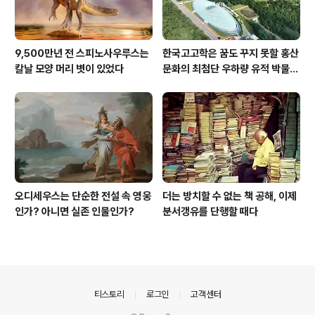
9,500만년 전 스피노사우루스는
한국고고학은 꿈도 꾸지 못할 홍산
칼날 모양 머리 볏이 있었다
문화의 최첨단 우하량 유적 박물관
[신화통신]
오디세우스는 단순한 전설 속 영웅
더는 방치할 수 없는 책 공해, 이제
인가? 아니면 실존 인물인가?
분서갱유를 단행할 때다
의안내
티스토리
로그인
고객센터