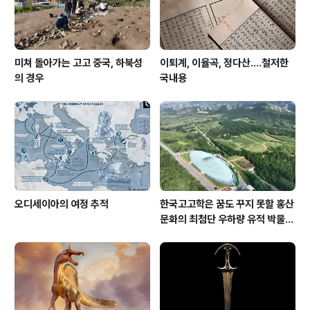
단어가 천지빼까리라 파더 파터..
미쳐 돌아가는 고고 중국, 하북성
이퇴계, 이율곡, 정다산....철저한
의 경우
국내용
오디세이아의 여정 추적
한국고고학은 꿈도 꾸지 못할 홍산
문화의 최첨단 우하량 유적 박물관
[신화통신]