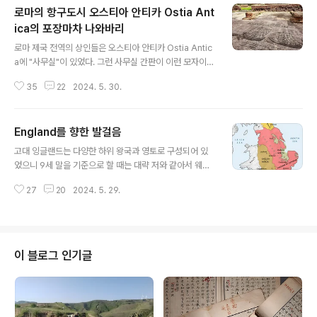
로마의 항구도시 오스티아 안티카 Ostia Ant
ica의 포장마차 나와바리
글 내용
로마 제국 전역의 상인들은 오스티아 안티카 Ostia Antic
a에 "사무실"이 있었다. 그런 사무실 간판이 이런 모자이크
였다. 이곳 기업들 포룸 Forum of Corporations 은 주
35
22
2024. 5. 30.
로 아우구스투스 Augustus 시대에 로마 제국의 상업과
무역의 주요 중심지였다. 주요 항구 도시인 오스티아 Osti
a 에 위치한 이 노천 시장 open-air market 은 외국 땅
England를 향한 발걸음
에서 온 다양하고 이국적인 상품을 판매하는 장소로서 로
글 내용
마에 꼭 필요한 곳이었다. 상인들은 곡물과 운송 서비스부
고대 잉글랜드는 다양한 하위 왕국과 영토로 구성되어 있
터 심지어 코끼리와 기린까지 무엇이든 팔기 위해 이곳에
었으니 9세 말을 기준으로 할 때는 대략 저와 같아서 웨식
모였다. 서기 2세기에 재건된 이 기업 포룸은 로마제국을
스, 메르시아, 이스트 앵글리아, 노섬브리아가 앵글로색슨
구성한 다양한 문화를 대표하는 곳이기도 했다. 제국 전역
27
20
2024. 5. 29.
세계였다. 이 4개 왕국이 훗날 잉글랜드로 통합하는 토대
에 걸쳐 있는 기업의 (올리브?) 오일 수입업자, 곡물 수..
가 된다. 서기 878년 기준이라고. 저 지도가 나처럼 영어
영문학 언저리에 걸쳐본 사람들한테는 익숙해서 저 구역이
이른바 영어의 방언 구역이기도 했다. 영어는 독일어 한 갈
래다. 독일어는 크게 저지 독일어와 고지 독일어가 있었으
이 블로그 인기글
니 저지 독일어가 훗날 영어로 분파한다. (까꾸로인가? 하
도 오래 되어 놔서 모르겠다.) 실상 영어랑 독어가 문법이
똑같은 이유가 그것이다. 독일 사람들이 열라 영어를 잘하
는 이유는 딴 게 없다. 방언 관계이기 때문이다. 위선 같은