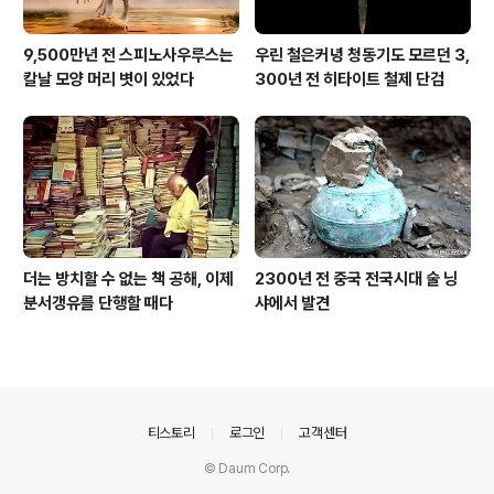
9,500만년 전 스피노사우루스는
우린 철은커녕 청동기도 모르던 3,
칼날 모양 머리 볏이 있었다
300년 전 히타이트 철제 단검
더는 방치할 수 없는 책 공해, 이제
2300년 전 중국 전국시대 술 닝
분서갱유를 단행할 때다
샤에서 발견
의안내
티스토리
로그인
고객센터
© Daum Corp.