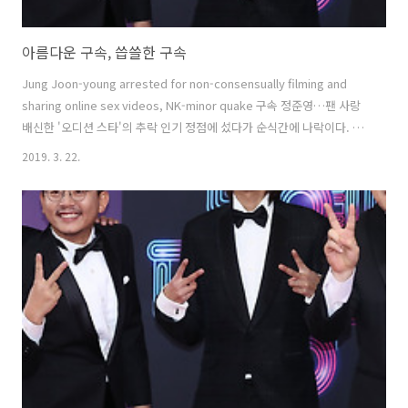
아름다운 구속, 씁쓸한 구속
Jung Joon-young arrested for non-consensually filming and
sharing online sex videos, NK-minor quake 구속 정준영…팬 사랑
배신한 '오디션 스타'의 추락 인기 정점에 섰다가 순식간에 나락이다. 아
승끼 전세 겁으로 갔다. 구속은 이미 예고된 시나리오요 스크립트였다.
2019. 3. 22.
그 자신이 이미 자포자기하면서, 법으로 보장된 변호까지 포기했으니 말
이다. 구속이 유죄 확정이 아니요, 더구나 기소도 되지 않은 마당에, 나아
가 1심 재판도 끝나지 않은 마당에 섣불리 그의 유무죄를 판단하는 문제
는 없지 않으나, 이미 찍힌 낙인은 지울 수 없다. 정준영. 나는 그가 로이
킴과 연예계 동기동창이라는 사실을 이 기사를 통해 알았다. 내가 무슨
로이킴을 알겠냐..