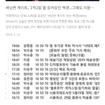
버닝썬 게이트, '1박2일'을 집어삼킨 백경...그래도 의문은 남는다
어제까지는 인육(人肉)을 일삼던 '버닝썬 게이트'라는 백경(White
Whale)이 오늘은 영역 확장을 꾀해 마침내 저명한 예능 프로그램 하나를
집어 삼켰으니 KBS 2TV '해피선데이-1박2일'이 그것이다. 몰카 동영상
촬영과 그 유통으로 일파만파 평지풍파 일으키는 가수 겸 방송인 정준영
2019. 3. 15.
이 2016년 이미 이번과 아주 흡사한 '몰카' 논란을 일으켰을 때, 그가 출
연한 '1박2일' 제작진은 하차 3개월 만에 복귀시킨 책임을 통감한다면서
무제한 제작 중단을 15일 선언한 것이다. 그 소식을 우리 공장에서는 아
래 소식으로 전했으니, 정준영 복귀 터준 '1박2일', 뒤늦은 제작 중단 선
언(종합) 여담이나, 이 기사는 모처로 휴가를 떠난 우리 공장 방송기자가
휴가지에서 랩탑 켜 놓고 쓴 기사다. 그렇다고 내가 ..