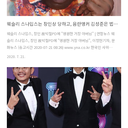
웨슬리 스나입스는 장인상 당하고, 음란앵커 김성준은 법정에
웨슬리 스나입스, 장인 故박철PD에 "영원한 거장 아버님" | 연합뉴스 웨
슬리 스나입스, 장인 故박철PD에 "영원한 거장 아버님", 이정현기자, 문
화뉴스 (송고시간 2020-07-21 08:26) www.yna.co.kr 한국인 사위가
헐리우드에 몇 있는 것으로 아는데 웨슬리 스나입스도 개중 한 명이라,
2020. 7. 21.
이 친구들은 이혼을 밥 먹듯이 하는지라, 여전히 한국의 사위인지, 아니
면 한국의 사위였는지를 내가 확인하지 못했으니, 이번에 그의 장인이 세
상을 버렸다 해서 추도문을 올린 걸 보니 전자인가 보다. 이 친구 말고도
뭐더라? 라스베가스를 떠나며 주연배우 니컬러스 케이지도 아마 한국사
위 아니었던가 싶고, 할배 영화배우 우디 앨런은 한국에서 입양한 전처인
지 동거인인지 수양딸 순이 프레빈과 염문이 나서 결혼까지 ..