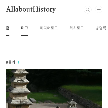
본문 바로가기
AllaboutHistory
홈
태그
미디어로그
위치로그
방명록
몰카
7