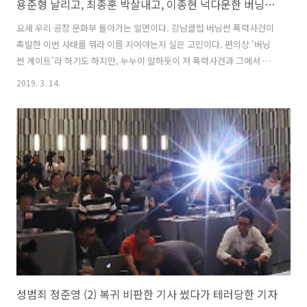
용준형 날리고, 최종훈 박살내고, 이종현 넉다운한 버닝썬게이트
요새 우리 공장 문화부 돌아가는 일면이다. 강남클럽 버닝썬 폭력사건이
촉발한 이번 사태를 뭐라 이름 지어야는지 실은 고민이다. 편의상 '버닝
썬 게이트'라 하기도 하지만, 누누이 말하듯이 저 폭력사건과 그에서 비
롯되어 현재 진행되는 이른바 정준영 중심 동영상 불법촬영 및 공유 '몰
2019. 3. 14.
카사건'은 하등 직접 관계가 없다. 모작母作을 기준으로 그에서 파생한
영화 버전을 스핀오프spinoff라 하는데, 마블 영화 어벤져스 시리즈가
대표적이요, 그것을 구성하는 개별 영웅담 역시 그 하나하나가 무수한 스
핀오프를 양산한다. 다만 영화계에서 통용하는 스핀오프는 전작과 후작,
그들이 긴밀하게 연동하지만, 버닝썬 게이트를 구성하는 많은 사건은 실
은 그 촉매제인 버닝썬 폭력사건과는 하등 관련이 없다. 이 점 무척이나
독특하다. ..
성범죄 정준영 (2) 복귀 비판한 기사 썼다가 테러당한 기자