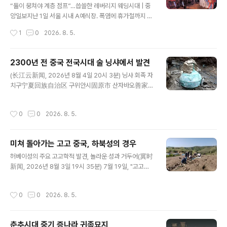
1에서 발견된 보물, 그리고 스태퍼드셔 보물 목록Stafford
“둘이 뭉쳐야 계층 점프”…씁쓸한 레버리지 웨딩시대 | 중
shire Hoard과 동시대 작품이다.군사적인 특징으로 보아
앙일보지난 1일 서울 시내 A예식장. 폭염에 휴가철까지 겹
전략 보드게임에 사용하기 위해 만든 것으로 보..
치는 8월은 웨딩업계에서 통상 비수기로 꼽히지만 이날은
작성시간
1
0
2026. 8. 5.
오전 10시부터 오후 6시 시간대까지 예약이 가득 찼다. 주
차장은 지하 7층까지 있었지www.joongang.co.kr 오늘
막 뜬 기사-. 이 기사 내용이. 사실이라면 전혀 기사 제목처
2300년 전 중국 전국시대 술 닝샤에서 발견
럼 씁슬한 것이 아니라, 아주 아주 고무적인 것이다. 결혼을
글 내용
(长江云新闻, 2026년 8월 4일 20시 3분) 닝샤 회족 자
토대로 배우자와 힘을 합쳐 신분 상승을 노린다는 것인데,
치구宁夏回族自治区 구위안시固原市 산자바오善家
어느 사회든 신분 상승의 희망이 남아 있는 나라는 절대로
堡 전국시대 진나라 고분战国秦人墓地에서 진행된 고고
무너지지 않는다. 필자는 우리나라 근 현대사를 아주 흠미
학 발굴 작업에서 중요한 진전이 이루어졌다.연구팀은 다
롭게 바라보는 바, 우리는 20세기 초, 국권을 상실하는 상
작성시간
0
0
2026. 8. 5.
학제적 합동 분석을 통해 약 2300년 전 전국시대 진나라
황에서 3.1 운동도 하고, 독립운동하는 사람도 나오고, 이
에서 사용한 곡물 기반 술 흔적을 확인하고, 그 제조에 사용
사실..
된 구체적인 원료와 기술을 밝혀냈다.관련 연구 결과는 *고
미쳐 돌아가는 고고 중국, 하북성의 경우
고과학잡지: 보고考古科学杂志：报告*에 게재되었다.
글 내용
산자바오 고분善家堡墓地은 구위안시 원저우구原州区
허베이성의 주요 고고학적 발견, 놀라운 성과 거두어(冀时
에 위치하며, 전국시대 진나라의 만리장성과 인접한다.현
新闻, 2026년 8월 3일 19시 35분) 7월 19일, "고고중
재까지 총 183기 전국시대 무덤이 발굴되었다.고고학자들
국: 홍산 사회 문명화 과정 연구[考古中国·红山社会文
은 진나라 문화의 특징인 마늘 모양 청동 항아리青铜蒜头
明化进程研究]" 중간 평가 및 홍산 문화红山文化 학술
작성시간
0
0
2026. 8. 5.
壶에서 3740ml 고대 액체 유물을 추출했다.이 청동 항아
심포지엄이 장자커우시 셴화张家口宣化에서 개최되었
리는 직물 안..
다.국가문물국, 허베이성 문물국河北省文物局, 그리고
전국 유수 고고학 및 문화유산 기관에서 100여 명이 참석
춘추시대 중기 증나라 귀족묘지