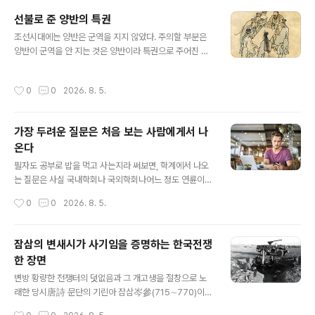
이 있는가?셋째 그 해체가 맞다면 그 해체한 이후 분파는
선불로 준 양반의 특권
모름지기 하북쪽 중원 쪽으로만 가는가? 아니면 동진해서
글 내용
한반도로까지 영향을 미치는가?넷째, 그 유전학적 골고고
조선시대에는 양반은 군역을 지지 않았다. 주의할 부분은
학적 성과와 한반도 고인류 문제[신석기 이후]는 어찌 되는
양반이 군역을 안 지는 것은 양반이라 특권으로 주어진 것
가?다섯째 저 홍산문화 자체는 물론이고 그에서 기원하는
이 아니라는 뜻이다. 원래는 조선은 양천제로서, 양반이 군
잡곡문명은 어찌 되는가?저들이 지금의 중국문화는 지금
역을 지지 않는 것은, 사족으로서 과거를 준비하고 급제 후
작성시간
0
0
2026. 8. 5.
의 중국 영토 각지에서 발전하는 ..
에는 관직을 받아 봉직하니이것으로 군역은 퉁친다는 의미
가 강했다. 특히 유학 등 과거 급제 전의 양반 직역자들이
군역을 빠지는 것은, 원래는 이들이 과거 준비를 할 수 있도
가장 두려운 질문은 처음 보는 사람에게서 나
록 사족에게 배려하는 의미가 컸다는 뜻이다. 그러던 것이
온다
조선 후기가 되면서, 선의를 반복하면 권리인 줄 안다고 했
글 내용
던가, 개꼬리가 몸통을 휘두른다고 원래는 사족을 위한 배
필자도 공부로 밥을 먹고 사는지라 써보면, 학계에서 나오
려였던 것이 사족의 권리가 되고 더 나아가서는 군대를 빠
는 질문은 사실 국내학회나 국외학회나어느 정도 연륜이
져야 양반인 것으로 되어 버린 것이 바로 조선후기의 상황
쌓이면 별로 두려울 게 없다. 뻔하기 때문이다. 논문을 투고
작성시간
0
0
2026. 8. 5.
인 것이다. 말하자면 조선시대 양반..
했을 때도 마찬가지이다. 필자의 경우 논문을 투고하면 리
뷰를 하는 사람이 제정신이라면그 리뷰해서 고치라고 할
내용의 80-90프로는 이미 어느 정도 예측을 하고 보낸다.
잠삼의 변새시가 사기임을 증명하는 한국전쟁
왜냐. 질문이 뻔하기 때문이다. 어차피 한 주제로 죽도록 파
한 장면
는 사람들끼리 모이다 보면, 그 안에서 나오는 질문이란 뻔
글 내용
한 까닭이다. 재미있는 것은 학위심사를 할 때이다. 이때 우
변방 황량한 전쟁터의 덧없음과 그 개고생을 절창으로 노
리나라는 워낙 판이 좁다 보니, 학위 심사위원을 심사 받는
래한 당시唐詩 문단의 기린아 잠삼岑參(715∼770)이
이의 연구 주제와는 조금 거리가 있는 연구를 하는 분들을
개척했다는 이른바 변새시邊塞詩가 실은 개사기임을 내
작성시간