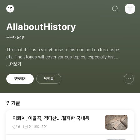
검색하기
티스토리
AllaboutHistory
구독자
649
Think of this as a storyhouse of historic and cultural aspe
cts. The stories will cover various topics, especially histor
y, sometimes in-depth, sometimes with a light touch. One
...더보기
constant approach will be to resist any common sense or
generalized viewpoint
구독하기
방명록
신고하기 레이어
열기
인기글
이퇴계, 이율곡, 정다산....철저한 국내용
6
2
조회
291