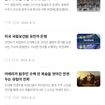
해 홍산 문화 연구 현황을 점검하고 향후 방향을 모색했다.
글 내용
랴오닝성 문물고고연구원辽宁省文物考古研究院 명예
*** 편집자주) 아래는 2019년 발굴조사 성과다. 호북성
소장인 궈다순[곽대순郭大顺, 80세] 선생은 고향을 방문
수주시 조수림 춘추시대 증나라 귀족 무덤떼[湖北随州市
해 이번 심포지엄에 참석했다.'홍산문화 연구의 선구자'로
枣树林春秋曾国贵族墓地]조사기관 : 호북성문물고고
불리는 이 원로 학자는 허베이성에서 새롭게 발견된 홍산
연구소湖北省文物考古研究所, 북경대학北京大, 수주
작성시간
0
0
2026. 8. 4.
문화 유적에 대해 극찬하며 큰 기대를 표명했다.하북성문
시박물관随州市博物馆, 증도구고고팀曾都区考古队)
물고고연..
고고학팀이 발굴 조사를 진행해 춘추시대 증나라曾国 무
덤 86기를 발굴했다.무덤들은 갑甲자 모양 대형묘 5기, 중
미국 국립보건원 유전자 은행
간 규모 무덤 19기, 작은 무덤 62기로 구성된다.갑자 모양
글 내용
큰 무덤 5기는 북쪽에서 남쪽으로 세 그룹으로 배치되었
천연두가 유럽에서 신대륙으로 건너간 결정적 증거를 잡았
다.이 세 집단 무덤 주인은 각각 증공 구曾公求와 부인 어
다는 기사에 촌평한다. 이러한 연구를 수행하는 자연과학
渔, 증후 보曾侯宝와 부인 미가芈加, 증후 득曾侯得이
자들에게는 익숙하겠지만, 인문학을 전공하는 분들은 생소
다.이 대형 무덤에서는 2,000점이 넘는 청동 유물이 발굴
하시리라 생각한다. 아래 링크를 클릭하면, https://www.
작성시간
1
0
2026. 8. 4.
되었는데, 그중 약 600점은 청동 제례 도구와 악기였다. ..
ncbi.nlm.nih.gov/nuccore/?term=smallpox+viru
s smallpox virus - Nucleotide - NCBI www.ncbi.n
lm.nih.gov 미국 국립보건원National Institutes of He
아메리카 원주민 수백 만 목숨을 앗아간 천연
alth (NIH)에서 유지하는 유전자은행GenBank이다. 여기
두는 유럽이 전파
에 현재까지 연구된 천연두 DNA 서열이 모두 등록된다.
글 내용
연구를 하고도 등록 안 하는 경우도 있겠지만, 대부분은 등
신대륙 천연두를 유럽인들이 퍼뜨렸다는 칠레 지역 고인골
록한다. 과거의 DNA와 현재의 DNA의 비교 연구는 이렇
연구를 통해 최근 제출되었거니와 그 소식은 자세히 정리
게 진뱅크..
해 전한 적 있다.아래는 아키올로지 온라인 뉴스 메거진 판
작성시간
0
0
2026. 8. 4.
이라 복습 겸 해서 숙독했음 싶다.500년 된 잉카 미라에서
뽑은 DNA가 유럽인들이 아메리카 대륙에 천연두를 전파