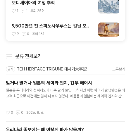
오디세이아의 여정 추적
1
1
조회
259
9,500만년 전 스피노사우루스는 칼날 모양
머리 볏이 있었다
9
0
조회
161
분류 전체보기
주요 글 목록
TEH HERITAGE TRIBUNE 대사기大事記
모두보기
공지
믿거나 말거나 일본의 세이와 겐지, 간무 헤이시
글 내용
일본은 우리나라와 성씨제도가 아주 달라 보인다. 하지만 이런 차이가 발생한것은 비
교적 최근으로 이전에는 많이 다르지 않았다. 예를들어 일본에는 세이와 겐지와 간무
헤이지라는 종족이 있다. 이 성에서 일본의 많은 씨족들이 갈려나왔다고 설명한다.
예를 들어 가마쿠라 막부를 연 미나모토 요리토모, 무로마치 막부를 연 아시카가 다
작성시간
0
0
2026. 8. 6.
카우지, 그리고 에도 막부를 연 도쿠가와 이에야스, 모두 세이와 겐지의 후손임을 주
장했다 (믿거나 말거나).그 외에 전국시대 무장 씨족들도 세이와 겐지의 후손임을 자
칭한 종족들이 부지기수이다. 심지어는 세이와 겐지의 후손이 아니면 막부를 열수 없
우리나라 족보에는 왜 이렇게 파가 많을까?