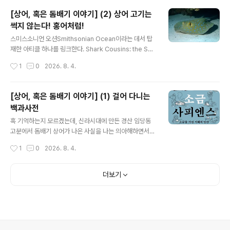
했다는 최초의 직접적인 증거를 제공하다칠레 북부에서 발
[상어, 혹은 돔배기 이야기] (2) 상어 고기는
견된 두 개체 원주민 미라에서 복원한 고대 DNA가 유럽
썩지 않는다! 홍어처럼!
식민지 개척자들이 아메리카 대륙에 천연두smallpox를
글 내용
전파했다는 최초의 직접적인 유전적 증거를 제시한다.이번
스미스소니언 오션Smithsonian Ocean이라는 데서 탑
발견은 아메리카 대륙에서 발견된 가장 오래된 천연두 유
재한 아티클 하나를 링크한다. Shark Cousins: the Ska
전자를 포함하며, 세계에서 가장 치명적인 질병 중 하나인
tes and Rays | Smithsonian Ocean 저짝 관련 전문
작성시간
1
0
2026. 8. 4.
천연두의 역사에서 오랫동안 공백으로 남아 있던 부분을
가가 아니라면 언뜻 눈을 의심할 만한 제목이어니와 상어
메운다. 사이언스에 발표된 이번 연구는 14..
의 사촌들이라 해서 소개한 어류가 첫째 스케이트, 둘째 레
이다. 스케이트는 그 만만한 홍어요, 레이는 가오리다! 홍어
[상어, 혹은 돔배기 이야기] (1) 걸어 다니는
랑 가오리가 그 생김새로 볼 적에 사촌이라는 점은 이해하
백과사전
겠지만 상어가 이들과 사촌이라니? 저 아티클을 따라가면
글 내용
가오리와 홍어는 상어와 같은 연골어류elasmobranchs
혹 기억하는지 모르겠는데, 신라시대에 만든 경산 임당동
에 속해서 뼈가 아닌 부드러운 연골로 이루어진 골격을 지
고분에서 돔배기 상어가 나온 사실을 나는 의아해하면서
닌다.가오리는 4개 목orders에 26개 과families가 있으
그 원거리 교역 문제를 제기한 적이 있다.그때까지만 해도
작성시간
1
0
2026. 8. 4.
며 홍어를 비롯하여 스팅가오리stingrays..
내가 전연 고려하지 못한 문제가 있었다. 저 상어 고기 말이
다. 상어니깐 원거리 이동이 가능하다는 사실을 내가 까마
득히 몰랐다. 남들은 다 아는데 나만 몰랐나 싶어 내 친구들
더보기
로 가장 만만한 두 놈, 곧 지금도 땅을 열심히 파는 영디기
이영덕 원장이랑, 생평 스포츠의 스자도 모르다가 느닷없
이 국립스포츠박물관장에 내려꽂힘을 당한 춘배 김충배 관
장한테도 혹 너거들 이거 아냐 물었더니, 그네들도 금시초
문이라 해서 적이 내가 안심하기도 했더랬다.왜? 덤앤더머