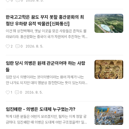
0
0
2026. 8. 5.
모실 때가 있는데, 정말 무서운 질문은 이런 양반들한테서
가 계속 주장하거니와 덧붙여 농민시 또한 그 부류에 속하
나온다. 이 사람들은 나름..
니, 그러면서 내가 이르기를 농민이 언제 시를 쓰냐 물었거
니와농촌 펜션 운영하는 사람이나 가능할 것이며(것도 제
한국고고학은 꿈도 꾸지 못할 홍산문화의 최
대로 운영하는 사람이 언제 시를 쓴단 말인가?) 진짜 농부
첨단 우하량 유적 박물관[신화통신]
가 무슨 시를 쓸 시간이 있단 말인가 따졌으니 저 한 장 사
글 내용
진으로 변새시가 개사기임은 증명하고도 남음이 있다.국사
이건 뭐 상전벽해라, 옛날 이곳을 찾은 사람들은 흔적도 몰
편찬위원회가 소개하는 난로를 쬐는 미군 병사라는데, 상
라보리라. 홍산문화는 중국이 국가 차원에서 추진하는 역
술하기를 한국전쟁 당시 미군 제2사단 소속 병사들이 야외
사고고 프로젝트 '고고중국' 그 핵심이다. 그네들 구미에 맞
작성시간
2
0
2026. 8. 5.
용 난로에 둘러앉아 몸을 녹이고 있다. 한국에 처음 온 대부
는 유적으로 이만한 데가 있을까?더구나 이전에는 동북 지
분의 외국군 병사들은 한국의 혹독한 겨울날씨를 특..
방에서 따로 논다 생각해서 여간 곤혹스러움을 주지 않은
이곳이 그 말기가 되면서 태행 산맥을 넘어 하북성 북쪽으
임란 당시 의병은 원래 관군이어야 하는 사람
로까지 치고 들어왔다는데?비로소 중원과 만났잖아? 저런
들
현장박물관은 한국고고학은 꿈도 꾸지 못한다. 돈이 없어
글 내용
서? 천만에!고고학도들 때문이다. 저런 현장 박물관은 국가
임란 당시 의병이라는 것이의병이라는 용어 자체가 나는
유산청 심의만 올라가면 각종 이유 달아 걸핏하면 불허 보
안 나가도 되지만 대의 명분상 참전한다는 뜻이 있는지라,
류가 떨어진다. 그러면서 왈 그 근처 빈터에다 세우라 한다.
그런데 과연 임란 당시 의병이 문자그대로 의병이 맞는 것
작성시간
1
0
2026. 8. 5.
그렇게 하세월이다. 한두 번에 된다 안 된다 결정해주어도
일까일본의 경우를 보면 땅을 한 조각이라도 받으면반드시
될 일을 걸핏하면 불허하고 걸핏하면 ..
전쟁상황이 되면 수하를 끌고, 혹은 자기 한 몸이라도 무장
하고 참전해야 했다. 땅이란 게 전시 참전의 의무를 가지고
임진왜란 - 의병은 도대체 누구였는가?
있는 것이다. 이건 서양 중세도 그렇다. 분봉하고 땅을 받는
글 내용
학계 다른 분들은 어떤지 모르겠지만, 필자는 이게 정말 궁
대신에전시에 참전해야 할 의무를 지는 것이다. 우리나라
금하다. 임진왜란 때 의병은 도대체 어떤 구조였을까? 일견
조선시대는 호적과 군역이 묘하게 되어 있어, 양반은 군역
해서는 구한말 의병처럼 국권 상실의 위기에서 온 국민이
에서 제외되고, 노비는 양반 수하에 있다 하여, 개인 재산이