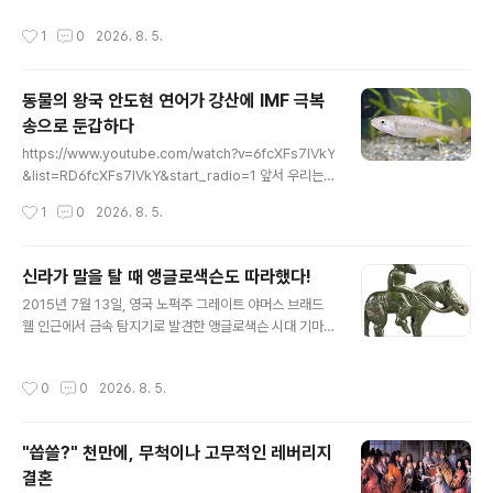
들고 일어난 것처럼 보인다. 그런데, 임란 당시 조선사회는
라 해서 또 제외하고 보니, 남은건 평민인 농민들밖에 없고
작성시간
1
0
2026. 8. 5.
애초에 그런 게 가능한 사회가 아니었다 할 것이다. 전 국민
재수 없이 걸린 하층 양반 찌끄러기들만 정부의 정책이 좀
의 절반 가까이가 노비인데,노비하고 양반이 같이 들고 일
빡세지만잡혀서 군역을 지는 판..
어나 연대해서 의병을 만들어 싸웠겠는가? 일본도 전국 시
동물의 왕국 안도현 연어가 강산에 IMF 극복
대 내내 그렇게 싸움이 있어도 농민들은 무사들 싸움을 구
송으로 둔갑하다
경이나 할 뿐이었다는 것인데, 과연 노비들이 임란 때 왜병
글 내용
이 쳐들어왔다고 우리나라 구하자고 양반 모시고 같이 의
https://www.youtube.com/watch?v=6fcXFs7IVkY
병을 했을까? 국민국가라는 것이 여러 조건이 있겠지만, 내
&list=RD6fcXFs7IVkY&start_radio=1 앞서 우리는
가 사는 나라가 내 나라라는 의식이 있어야 하는 바, 임란
연어 이야기를 꺼냈거니와, 그러면서 나는 대뜸 저 연어 하
작성시간
1
0
2026. 8. 5.
당시에는 그런 것이 가능한 사회..
면 연상하는 강산에 씨 거꾸로 강을 거슬러 오르는 저 힘찬
연어들처럼 이라는 노래는 도대체가 연원이 어찌되느냐 궁
금해했거니와내가 이 질문을 던진 까닭은 연어는 한민족을
신라가 말을 탈 때 앵글로색슨도 따라했다!
대표할 만한 위치에는 결코 있지 아니하는 물고기인 까닭
글 내용
2015년 7월 13일, 영국 노퍽주 그레이트 야머스 브래드
이다.한국적인 정서를 대표한다면 민물고기라면 버들치나
웰 인근에서 금속 탐지기로 발견한 앵글로색슨 시대 기마
퉁가리, 미꾸라지, 붕어쯤이 되어야 할 터이고, 바다고기라
전사Anglo-Saxon Equestrian Warrior의 브래드웰
면 역시나 조명치에다가 갈치, 고등어 정도가 아닐까 했기
조각상Bradwell figurine이다.이 조각은 서기 6~7세기
때문이었다. 그러면서 나는 저 노래가 내심으로는 동물의
작성시간
0
0
2026. 8. 5.
무렵 영국 앵글로색슨 시대에 구리 합금으로 만들었다.무
왕국 보면서 곰 대가리가 겨울철을 나기 위한 준비 과정에
장한 귀족이 말을 탄 모습을 묘사한다.높이 5cm가 채 되지
서 ..
않는 이 정교하게 주조한 조각은 단발머리에 콧수염을 기
"씁쓸?" 천만에, 무척이나 고무적인 레버리지
르고 둥근 방패와 칼집에 꽂힌 칼을 든 기마 전사를 보여준
결혼
다.양식으로 볼 때 서튼 후Sutton Hoo의 마운드Mound
글 내용