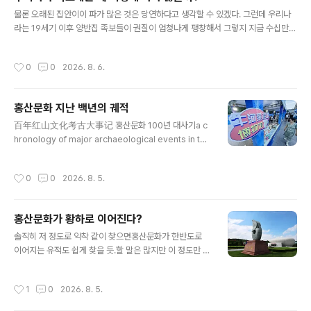
다는 누가 이야기 했는지도 모르는 믿음까지 더하여. 너도 나도 세이와 겐지의 후손
글 내용
임을 자칭했지만, 그 진위 여부는 솔직히 알수 없다는 것이 맞겠..
물론 오래된 집안이이 파가 많은 것은 당연하다고 생각할 수 있겠다. 그런데 우리나
라는 19세기 이후 양반집 족보들이 권질이 엄청나게 팽창해서 그렇지 지금 수십만을
거느리고 있는 집안도 17세기까지만 족보를 거슬러 올라가면권질이 매우 소략한 경
우가 많다. 지금 수십 개 파가 존재하는 집안도 17-18세기 족보를 보면 그 안에 파가
작성시간
0
0
2026. 8. 6.
몇 개 없는 것을 알 수 있다. 그리고 그 이후에 새로운 파가 유입되어 늘어가기 시작하
는 것이다. 우리는 흔히 족보에 끼어들어올 때 개인이 족보를 사거나 위조해서 들어
오는 것만 생각하지만, 실제로 족보의 권질이 팽창하는 과정을 보면 이렇게 한두 명
홍산문화 지난 백년의 궤적
끼어 들어오는 것보다.거의 하나의 문중이라 할 만한 사람들이 다른 집안 족보에 새
글 내용
로운 파로 끼어 들어오는 경우가 더 많은 것이다. 오..
百年红山文化考古大事记 홍산문화 100년 대사기a c
hronology of major archaeological events in the
100-year history of the Hongshan Culture).■ 19
21년, 스웨덴 지질학자 요한 군나르 안데르손安特生이 현
작성시간
0
0
2026. 8. 5.
재 랴오닝성 후루다오시葫芦岛市 사곡둔 석굴 유적沙锅
屯洞穴遗址을 발굴하고는 홍산문화와 효허옌문화[소하
연문화小河沿文化] 유물을 발견하다.■ 1930년 겨울,
홍산문화가 황하로 이어진다?
양사영梁思永[앙계초 아들로 건축학자]이 치펑시赤峰市
글 내용
에서 홍산문화 채색도기를 수집하다.■ 1940년대, 통주천
솔직히 저 정도로 악착 같이 찾으면홍산문화가 한반도로
佟柱臣이 랴오닝성 차오양시朝阳市 뉴허량牛河梁 지역
이어지는 유적도 쉽게 찾을 듯.할 말은 많지만 이 정도만 쓴
에서 홍산문화 채색도기를 수집하다.■ 1940년대, 배문중
다. *** [편집자주] *** 이 문제는 편집자 역시 할 말이 많
裴文中이 사곡둔沙锅屯과 홍산후红山后 유적이 만리장
고, 그에 대해서는 조만간 한 번 정리하겠다. 저 홍산문화
작성시간
1
0
2026. 8. 5.
성 지역에서 북방 초원의..
해체 문제는 그만큼 심각한 사안이다.첫째 해제인가 자체
변환인가?둘째 해체라면 기후변화가 원인인가? 다른 원인