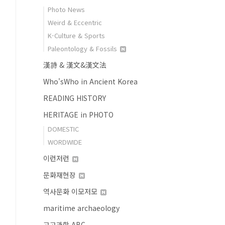
Photo News
Weird & Eccentric
K-Culture & Sports
Paleontology & Fossils
漢詩 & 漢文&漢文法
Who'sWho in Ancient Korea
READING HISTORY
HERITAGE in PHOTO
DOMESTIC
WORDWIDE
이런저런
문화재현장
역사문화 이모저모
maritime archaeology
고고과학 ABC