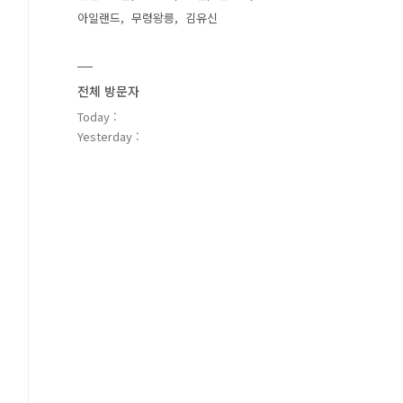
아일랜드
무령왕릉
김유신
전체 방문자
Today :
Yesterday :