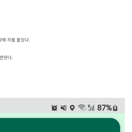
향해 차를 몰았다.
한댄다.