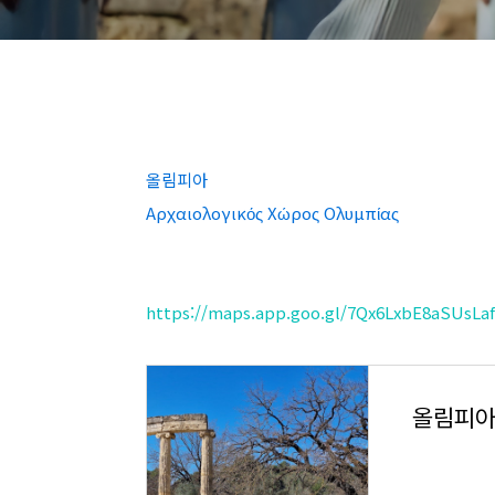
올림피아
Αρχαιολογικός Χώρος Ολυμπίας
https://maps.app.goo.gl/7Qx6LxbE8aSUsLa
올림피아 ·