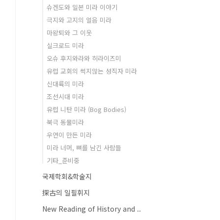
슈겐도와 일본 미라 이야기
극지와 고지의 얼음 미라
마왕퇴와 그 이웃
실크로드 미라
오슈 후지와라와 히라이즈미
유럽 교회의 썩지않는 성직자 미라
신대륙의 미라
조선시대 미라
유럽 니탄 미라 (Bog Bodies)
북극 동물미라
우연이 만든 미라
미라 너머, 뼈를 남긴 사람들
기타_준비중
국제학회&학술지
探古의 일필휘지
New Reading of History and ..