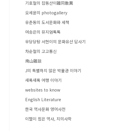
기호철의 잡동산이雜同散異
오세윤의 photogallery
유춘동의 도서문화와 세책
여송은의 뮤지엄톡톡
우당당탕 서현이의 문화유산 답사기
차순철의 고고통신
南山雜談
J의 특별하지 않은 박물관 이야기
새록새록 여행 이야기
websites to know
English Literature
한국 역사문화 영어사전
이빨이 씹은 역사, 치의사학