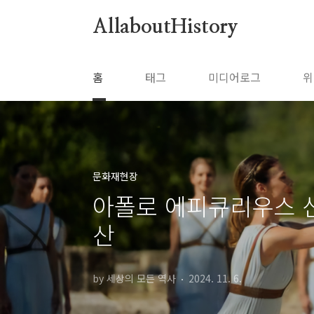
본문 바로가기
AllaboutHistory
홈
태그
미디어로그
위
문화재현장
아폴로 에피큐리우스 신
산
by 세상의 모든 역사
2024. 11. 6.