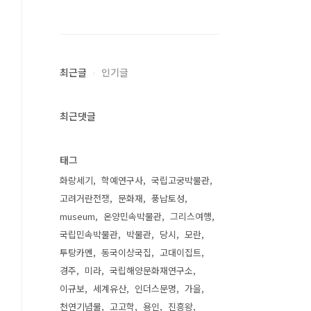
최근글
인기글
최근댓글
태그
화랑세기
학예연구사
국립고궁박물관
고려거란전쟁
문화재
풍납토성
museum
온양민속박물관
그리스여행
국립민속박물관
박물관
당시
모란
투탕카멘
동국이상국집
고대이집트
경주
미라
국립해양문화재연구소
이규보
세계유산
인더스문명
가을
천연기념물
고고학
용인
진흥왕