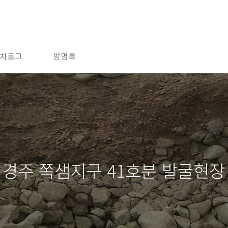
치로그
방명록
2년 경주 쪽샘지구 41호분 발굴현장