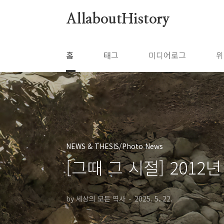
본문 바로가기
AllaboutHistory
홈
태그
미디어로그
위
NEWS & THESIS/Photo News
[그때 그 시절] 201
by 세상의 모든 역사
2025. 5. 22.