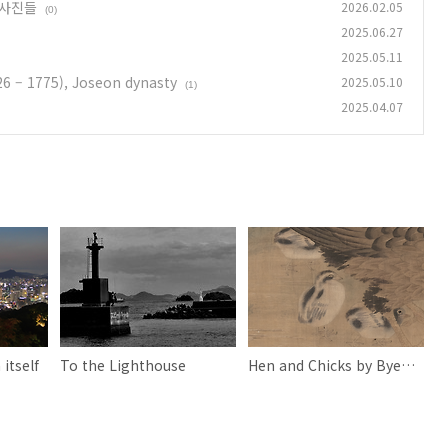
야생사진들
2026.02.05
(0)
2025.06.27
2025.05.11
6 – 1775), Joseon dynasty
2025.05.10
(1)
2025.04.07
itself
To the Lighthouse
Hen and Chicks by Byeon Sangbyeok (c. 1726 – 1775), Joseon dynasty