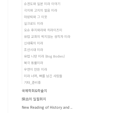
슈겐도와 일본 미라 이야기
극지와 고지의 얼음 미라
마왕퇴와 그 이웃
실크로드 미라
오슈 후지와라와 히라이즈미
유럽 교회의 썩지않는 성직자 미라
신대륙의 미라
조선시대 미라
유럽 니탄 미라 (Bog Bodies)
북극 동물미라
우연이 만든 미라
미라 너머, 뼈를 남긴 사람들
기타_준비중
국제학회&학술지
探古의 일필휘지
New Reading of History and ..