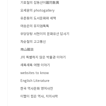
기호철의 잡동산이雜同散異
오세윤의 photogallery
유춘동의 도서문화와 세책
여송은의 뮤지엄톡톡
우당당탕 서현이의 문화유산 답사기
차순철의 고고통신
南山雜談
J의 특별하지 않은 박물관 이야기
새록새록 여행 이야기
websites to know
English Literature
한국 역사문화 영어사전
이빨이 씹은 역사, 치의사학