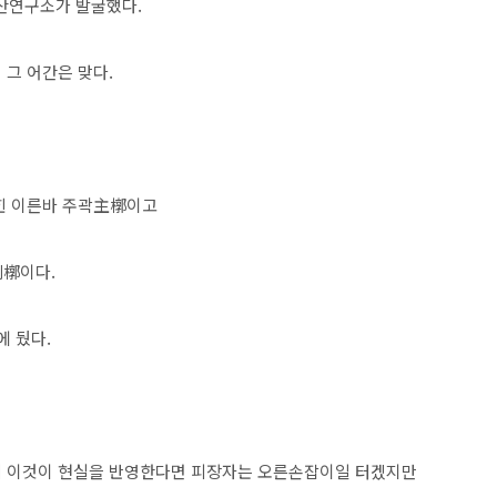
산연구소가 발굴했다.
 그 어간은 맞다.
묻힌 이른바 주곽主槨이고
副槨이다.
에 뒀다.
니 이것이 현실을 반영한다면 피장자는 오른손잡이일 터겠지만