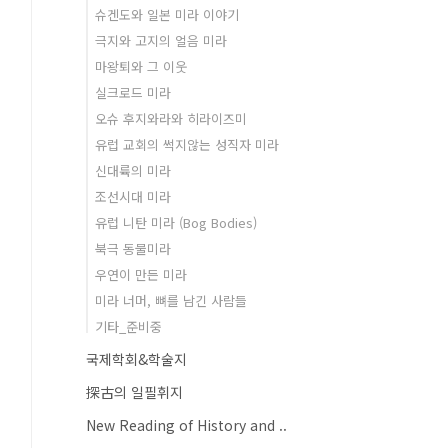
슈겐도와 일본 미라 이야기
극지와 고지의 얼음 미라
마왕퇴와 그 이웃
실크로드 미라
오슈 후지와라와 히라이즈미
유럽 교회의 썩지않는 성직자 미라
신대륙의 미라
조선시대 미라
유럽 니탄 미라 (Bog Bodies)
북극 동물미라
우연이 만든 미라
미라 너머, 뼈를 남긴 사람들
기타_준비중
국제학회&학술지
探古의 일필휘지
New Reading of History and ..