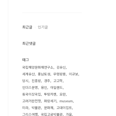
최근글
인기글
최근댓글
태그
국립해양문화재연구소
김유신
세계유산
풍납토성
무령왕릉
이규보
당시
진흥왕
경주
고고학
인더스문명
용인
아일랜드
동국이상국집
투탕카멘
모란
고려거란전쟁
화랑세기
museum
미라
박물관
문화재
고대이집트
그리스여행
국립고궁박물관
가을