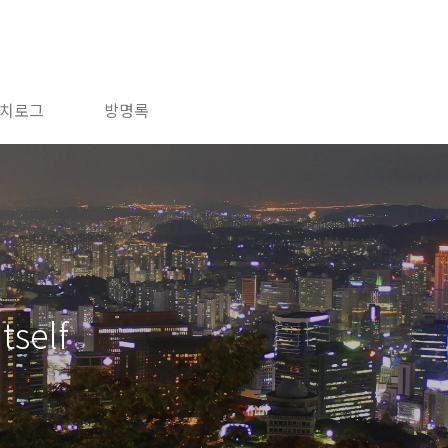
치로그
방명록
tself