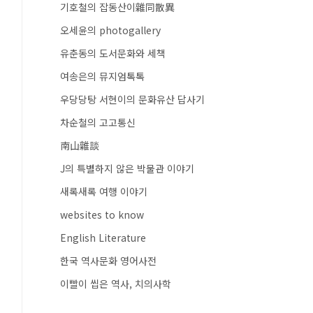
기호철의 잡동산이雜同散異
오세윤의 photogallery
유춘동의 도서문화와 세책
여송은의 뮤지엄톡톡
우당당탕 서현이의 문화유산 답사기
차순철의 고고통신
南山雜談
J의 특별하지 않은 박물관 이야기
새록새록 여행 이야기
websites to know
English Literature
한국 역사문화 영어사전
이빨이 씹은 역사, 치의사학