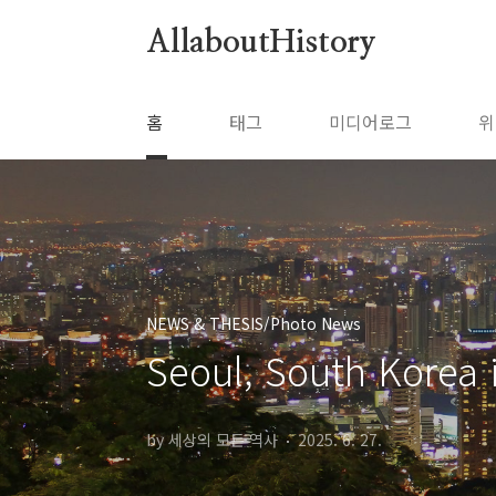
본문 바로가기
AllaboutHistory
홈
태그
미디어로그
위
NEWS & THESIS/Photo News
Seoul, South Korea i
by 세상의 모든 역사
2025. 6. 27.