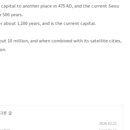
s capital to another place in 475 AD, and the current Seou
r 500 years.
r about 1,100 years, and is the current capital.
ut 10 million, and when combined with its satellite cities,
ion.
 다른 글
2026.02.21