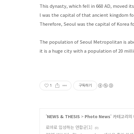
This dynasty, which fell in 660 AD, moved it
l was the capital of that ancient kingdom fo
Therefore, Seoul was the capital of Korea fo
The population of Seoul Metropolitan is abo
it is a huge city with a population of 20 mill
1
구독하기
'
NEWS & THESIS
>
Photo News
' 카테고리의
로마로 입성하는 연합군[1]
(0)