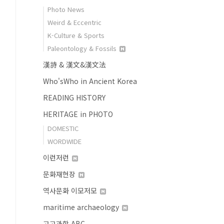
Photo News
Weird & Eccentric
K-Culture & Sports
Paleontology & Fossils
漢詩 & 漢文&漢文法
Who'sWho in Ancient Korea
READING HISTORY
HERITAGE in PHOTO
DOMESTIC
WORDWIDE
이런저런
문화재현장
역사문화 이모저모
maritime archaeology
고고과학 ABC