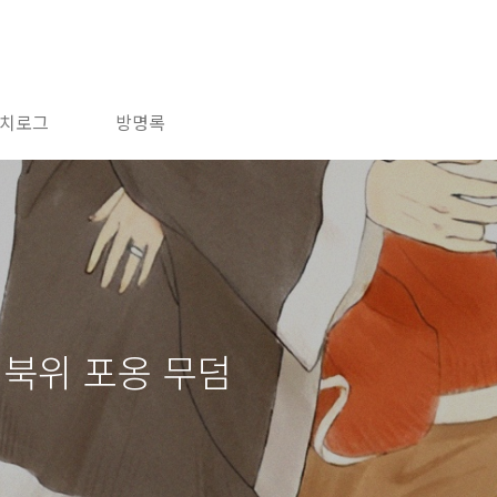
치로그
방명록
 북위 포옹 무덤