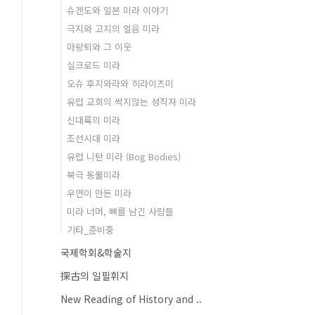
슈겐도와 일본 미라 이야기
극지와 고지의 얼음 미라
마왕퇴와 그 이웃
실크로드 미라
오슈 후지와라와 히라이즈미
유럽 교회의 썩지않는 성직자 미라
신대륙의 미라
조선시대 미라
유럽 니탄 미라 (Bog Bodies)
북극 동물미라
우연이 만든 미라
미라 너머, 뼈를 남긴 사람들
기타_준비중
국제학회&학술지
探古의 일필휘지
New Reading of History and ..