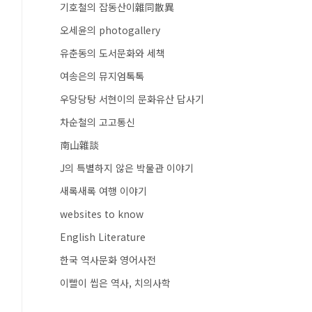
기호철의 잡동산이雜同散異
오세윤의 photogallery
유춘동의 도서문화와 세책
여송은의 뮤지엄톡톡
우당당탕 서현이의 문화유산 답사기
차순철의 고고통신
南山雜談
J의 특별하지 않은 박물관 이야기
새록새록 여행 이야기
websites to know
English Literature
한국 역사문화 영어사전
이빨이 씹은 역사, 치의사학