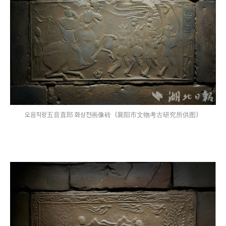
오음직랑五音直郎 화상전画像砖（襄阳市文物考古研究所供图）