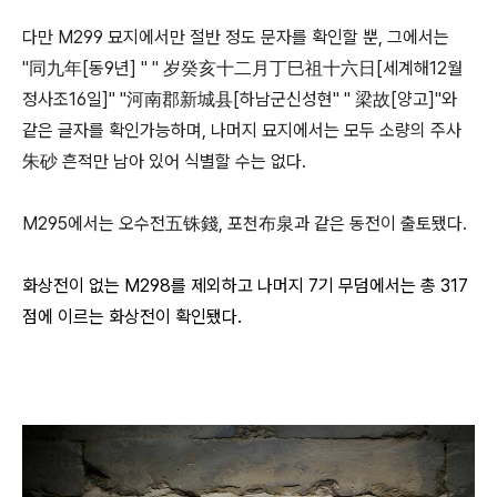
다만 M299 묘지에서만 절반 정도 문자를 확인할 뿐, 그에서는
"同九年[동9년] " " 岁癸亥十二月丁巳祖十六日[세계해12월
정사조16일]" "河南郡新城县[하남군신성현" " 梁故[양고]"와
같은 글자를 확인가능하며, 나머지 묘지에서는 모두 소량의 주사
朱砂 흔적만 남아 있어 식별할 수는 없다.
M295에서는 오수전五铢錢, 포천布泉과 같은 동전이 출토됐다.
화상전이 없는 M298를 제외하고 나머지 7기 무덤에서는 총 317
점에 이르는 화상전이 확인됐다.