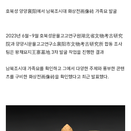
호북성 양양襄阳에서 남북조시대 화상전画像砖 가족묘 발굴
2023년 6월~9월 호북성문물고고연구원湖北省文物考古研究
院과 양양시문물고고연구소襄阳市文物考古研究所 합동 조사
팀은 왕채묘지王寨墓地 3차 발굴 작업을 진행한 결과
남북조시대 가족묘를 확인하고 그에서 다양한 주제와 풍부한 콘텐
츠를 구비한 화상전画像砖을 확인했다고 최근 발표했다.