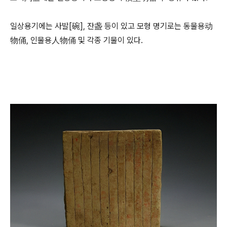
일상용기에는 사발[碗], 잔盏 등이 있고 모형 명기로는 동물용动
物俑, 인물용人物俑 및 각종 기물이 있다.