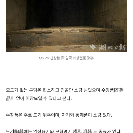
M299 관상棺床 앞쪽 화상전画像砖
묘도가 없는 무덤은 협소하고 인골만 소량 남았으며 수장품随葬
品이 없어 이장묘일 수 있다고 본다.
수장품은 주로 도기 위주이며, 자기와 동제품이 소량 있다.
도기陶器에는 일상용기와 모형명기 模型明器 두 종류가 있다.