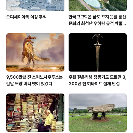
오디세이아의 여정 추적
한국고고학은 꿈도 꾸지 못할 홍산
문화의 최첨단 우하량 유적 박물관
[신화통신]
9,500만년 전 스피노사우루스는
우린 철은커녕 청동기도 모르던 3,
칼날 모양 머리 볏이 있었다
300년 전 히타이트 철제 단검