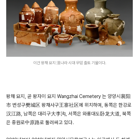
이건 왕채 묘지 漢나라 시대 무덤 출토 기물이다.
왕채 묘지, 곧 왕자이 묘지 Wangzhai Cemetery 는 양양시襄阳
市 번성구樊城区 왕채사구王寨社区에 위치하며, 동쪽은 한강로
汉江路, 남쪽은 대리구大李沟, 서쪽은 와룡대도卧龙大道, 북쪽
은 중원로中原路로 둘러싸고 있다.