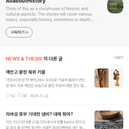
AllaboutHistory
Think of this as a storyhouse of historic and
cultural aspects. The stories will cover various
topics, especially history, sometimes in-depth,
sometimes with a light touch. One constant
approach will be to resist any common sense or
구독하기
generalized viewpoint
더보기
NEWS & THESIS
의 다른 글
껴안고 묻힌 북위 커플
글 내용
1천600여 년 전 북위(386-534)로 거슬러 올라가 연인
한 쌍이 서로 껴안은 모습으로 묻힌 무덤에 대한 연구 결과
가 최근 발표됐다고. (최근이라 하지만 2021년의 일이
52
40
2024. 5. 22.
다.) 이 무덤은 2020년 중국 산시성 Shaanxi province
다퉁시 Datong city 에서 발굴됐다.연구자들은 이 커플이
서로의 허리에 팔을 감고 있는 상태로 위치해 있고 그 여성
자바섬 중부 거대한 냄비? 대체 뭐야?
얼굴이 그 남자 어깨에 눌려 있는 것을 발견했다.어찌된 일
글 내용
일까?분명 남자 골격은 그의 오른팔에 치유되지 않은 부상
이는 2021년 8월 31일 인도네시아 반툴 Bantul 에서 도
징후를 보여준다. 이 여성은 다치지 않은 것으로 보인다.연
로 공사 중 우연히 발견된 거대한 프라이팬처럼 생긴 유물