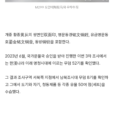
M299 도안마陶鞍马와 우차牛车
개중 황종黄从의 쌍면인双面印, 명문동경铭文铜鋞, 유금명문동
호鎏金铭文铜壶, 동방铜钫을 포함한다.
2023년 6월, 국가문물국 승인을 받아 진행한 이번 3차 조사에서
는 한漢나라 이래 명청시대에 이르는 무덤 52기를 확인했다.
그 결과 조사구역 서북쪽 지점에서 남북조시대 무덤 8기를 확인하
고 그에서 도기와 자기, 청동제품 등 각종 유물 50여 점(세트)을
수습했다.