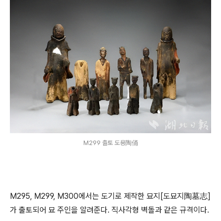
M299 출토 도용陶俑
M295, M299, M300에서는 도기로 제작한 묘지[도묘지陶墓志]
가 출토되어 묘 주인을 알려준다. 직사각형 벽돌과 같은 규격이다.