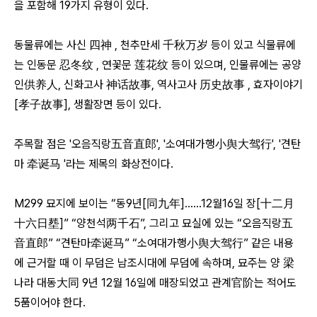
을 포함해 19가지 유형이 있다.
동물류에는 사신 四神 , 천추만세 千秋万岁 등이 있고 식물류에
는 인동문 忍冬纹 , 연꽃문 莲花纹 등이 있으며, 인물류에는 공양
인供养人, 신화고사 神话故事, 역사고사 历史故事 , 효자이야기
[孝子故事], 생활장면 등이 있다.
주목할 점은 '오음직랑五音直郎', '소여대가행小舆大驾行', '견탄
마 牵诞马 '라는 제목의 화상전이다.
M299 묘지에 보이는 “동9년[同九年]……12월16일 장[十二月
十六日塟]” “양천석两千石”, 그리고 묘실에 있는 “오음직랑五
音直郎” “견탄마牵诞马” “소여대가행小舆大驾行” 같은 내용
에 근거할 때 이 무덤은 남조시대에 무덤에 속하며, 묘주는 양 梁
나라 대동大同 9년 12월 16일에 매장되었고 관계官阶는 적어도
5품이어야 한다.