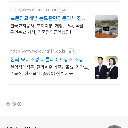
http://www.ebomun.com
광고
보문장묘개발 분묘관련전문업체 전문
경력 장례지도사 작업수행
전국묘지공사, 묘지이장, 개장, 보수, 석물,
무연분묘 처리, 전국할인금액상담!
http://www.welldying114.co.kr
광고
전국 묘지조성 아름라이프상조 조상님
추모공원 맞춤형 조성
선영정리정돈, 관리쉬운 가족납골묘, 평장묘,
수목장, 장지음식, 꽃상여 전부 가능
(새창열림)
로그 정보