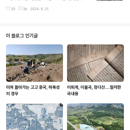
구원들은 여자가 그와 함께 묻히기 위해 그 남자가 죽은 후
이랜다. 그 아래 첨부한 중부 자바 Central Java 보로부
자살했을지도 모른다고 추측한다.이른바 순사殉死다.순사
35
26
2024. 5. 21.
두르 사원 Borobudur Temple 에 있는 Karma-Vibha
라 해도 강요된 윤리일 수도 있다.순장殉葬이라 해서 부인
nga 벽의 얕은 돋을새김이다. 전체 패널은 3개 구역으로
을 ..
구성된다. 중앙 패널에는 사람들이 큰 가마솥 혹은 욕조 ca
uldron/tub 에 모여 있고 그 옆에는 막대기를 휘두르는 사
람들이 있다.유물이 발견된 보로부두르 사이 거리는 약 50
이 블로그 인기글
km. 출처 : https://wondersofthepast.quora.com/
The-photo-shows-an-artifact-that-looks-like-a
-giant-frying-pan-found-on-August..
미쳐 돌아가는 고고 중국, 하북성
이퇴계, 이율곡, 정다산....철저한
의 경우
국내용