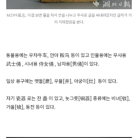
M299墓志. 이걸 보면 줄을 쳐서 칸을 나누고 주사로 글을 써내려갔지만 글자가 거
의 지워졌음을 본다.
동물용에는 우차牛车, 안마 鞍马 등이 있고 인물용에는 무사용
武士俑 , 시녀용 侍女俑 , 남자용[男俑]이 있다.
일상 용구에는 맷돌[磨], 우물[井], 아궁이[灶] 등이 있다.
자기 瓷器 로는 잔 盏 이 있고, 놋그릇[铜器] 종류에는 비녀[钗],
거울[镜], 동전 등이 있다.