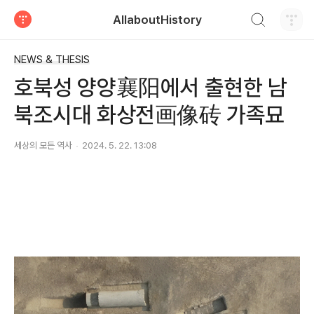
검색하기
AllaboutHistory
티스토리
NEWS & THESIS
호북성 양양襄阳에서 출현한 남
북조시대 화상전画像砖 가족묘
세상의 모든 역사
2024. 5. 22. 13:08