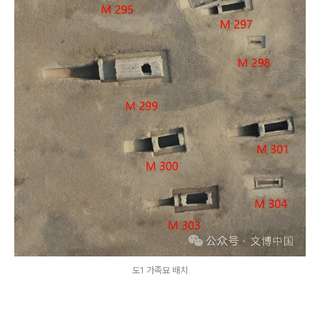
도1 가족묘 배치