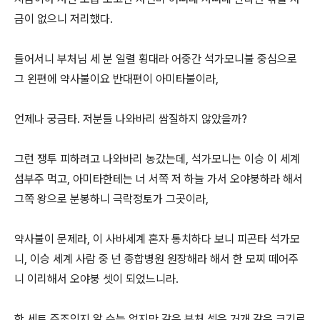
금이 없으니 저리했다.
들어서니 부처님 세 분 일렬 횡대라 어중간 석가모니불 중심으로
그 왼편에 약사불이요 반대편이 아미타불이라,
언제나 궁금타. 저분들 나와바리 쌈질하지 않았을까?
그런 쟁투 피하려고 나와바리 농갔는데, 석가모니는 이승 이 세계
섬부주 먹고, 아미타한테는 너 서쪽 저 하늘 가서 오야붕하라 해서
그쪽 왕으로 분봉하니 극락정토가 그곳이라,
약사불이 문제라, 이 사바세계 혼자 통치하다 보니 피곤타 석가모
니, 이승 세계 사람 중 넌 종합병원 원장해라 해서 한 모찌 떼어주
니 이리해서 오야붕 셋이 되었느니라.
한 세트 주조인지 알 수는 없지만 같은 부처 셋은 거개 같은 크기로