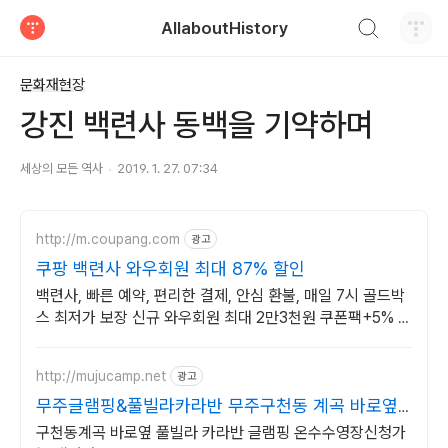
검색하기
AllaboutHistory
티스토리
문화재현장
강진 백련사 동백을 기약하며
세상의 모든 역사
2019. 1. 27. 07:34
http://m.coupang.com
광고
쿠팡 백련사 와우회원 최대 87% 할인
백련사, 빠른 예약, 편리한 결제, 안심 환불, 매일 7시 골드박
스 최저가 보장 신규 와우회원 최대 2만3천원 쿠폰팩+5% 추
가적립 혜택! 여행도 이제 쿠팡에서!
http://mujucamp.net
광고
무주글램핑&풀빌라카라반 무주구천동 계곡 바로옆
위치
구천동계곡 바로옆 풀빌라 카라반 글램핑 온수수영장신청가