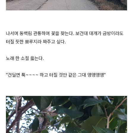
나서며 동백림 관통하며 꽃을 찾는다. 보건대 대개가 금방이라도
터질 듯한 뾰루지라 짜주고 싶다.
노래 한 소절 읇는다.
"건딜면 툭~~~~ 하고 터질 것만 같은 그대 앵앵앵앵"