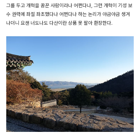
그를 두고 개혁을 꿈꾼 사람이라나 어쩐다나, 그런 개혁이 기성 보
수 권력에 좌절 좌초했다나 어쩐다나 하는 논리가 야금야금 생겨
나더니 요샌 너도나도 다산이란 상품 못 팔아 환장한다.