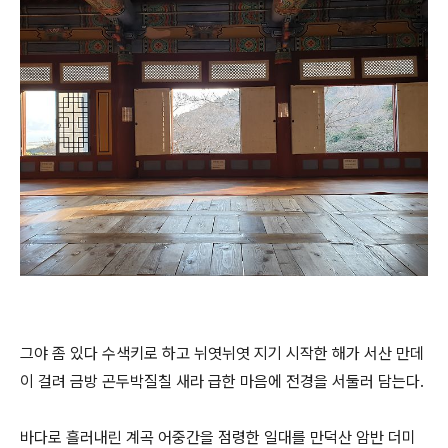
그야 좀 있다 수색키로 하고 뉘엿뉘엿 지기 시작한 해가 서산 만데
이 걸려 금방 곤두박질칠 새라 급한 마음에 전경을 서둘러 담는다.
바다로 흘러내린 계곡 어중간을 점령한 일대를 만덕산 암반 더미