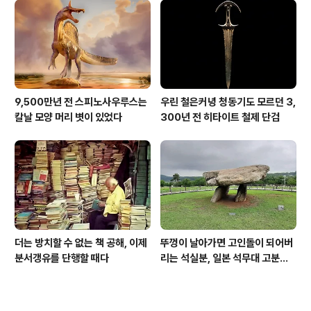
9,500만년 전 스피노사우루스는
우린 철은커녕 청동기도 모르던 3,
칼날 모양 머리 볏이 있었다
300년 전 히타이트 철제 단검
더는 방치할 수 없는 책 공해, 이제
뚜껑이 날아가면 고인돌이 되어버
분서갱유를 단행할 때다
리는 석실분, 일본 석무대 고분의
경우