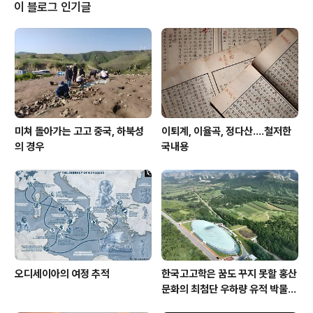
퍽 얕은 지식을 가진 셈이다. 하지만 무식하면 용감하다잖
이 블로그 인기글
는가? 그 유명한 병천순대로 내장을 채울 즈음, 근처에 볼
만한 데가 있나 해서 찾아 보니 '홍대용선생묘'가 1km 안
에 있다지 않는가. 옳거니 싶어서 자동차를 몰았다. 들어가
는 길 한 켠에 차를 세우고 살살 걸어갔다. 묘는 제법 관리
가 잘..
미쳐 돌아가는 고고 중국, 하북성
이퇴계, 이율곡, 정다산....철저한
의 경우
국내용
오디세이아의 여정 추적
한국고고학은 꿈도 꾸지 못할 홍산
문화의 최첨단 우하량 유적 박물관
[신화통신]