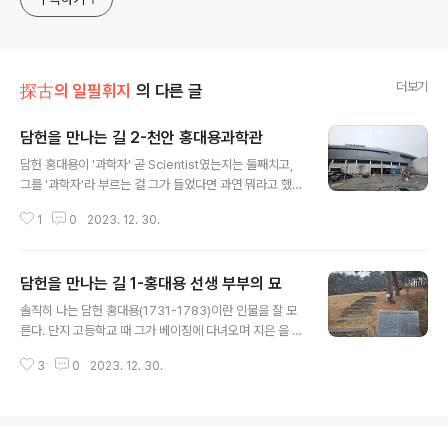
generalized viewpoint
더보기
探古의 일필휘지
의 다른 글
담헌을 만나는 길 2-천안 홍대용과학관
글 내용
담헌 홍대용이 '과학자' 곧 Scientist였는지는 둘째치고,
그를 '과학자'라 부르는 걸 그가 들었다면 과연 뭐라고 했을
까? 우선 "과학자란 무엇이오?"라고 물었겠고, 그 뜻을 어
1
0
2023. 12. 30.
설프게 알면 화를 냈겠으며, 간곡한 설명이 곁들여진다면
심각한 얼굴로 고개를 끄덕이거나 내저었을지 모른다. 홍
대용, 그의 고향 마을 산자락에 세워진 '홍대용과학관'에 가
담헌을 만나는 길 1-홍대용 선생 부부의 묘
면서 든 생각이었다. 천안 장산리, 눈이 비가 되어 추적추적
글 내용
내리는 와중이었다. 홍대용의 생애, 그의 사상, '과학' 체험
솔직히 나는 담헌 홍대용(1731-1783)이란 인물을 잘 모
기구, 천문 관측 같은 데서 보이는 우리 조상의 과학정신,
른다. 단지 고등학교 때 그가 베이징에 다녀오며 지은 을 번
태양계의 구성과 별자리...과학관 안은 이런 구성이었다. 소
역한 를 꽤 재밌게 읽었던 적이 있고, 중고등학교 역사 시간
행성 이름으로 붙을 정도로 위대한 조선의 '과학자' 홍대용
3
0
2023. 12. 30.
에 박지원(1737-1805), 박제가(1750-1805)와 함께
을 기리면서 어린이들에게 우주, 과학(기술)에 대한 흥미를
'북학파'로 묶이는 사람으로, 또 국어 시간에 "의산문답"이
불러일..
나 "홍덕보묘지명"으로 만나는 이름에 청나라 선비 엄성과
의 우정 정도를 기억할 따름이었다. 그러니 그를 만나기엔