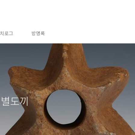
치로그
방명록
 별도끼