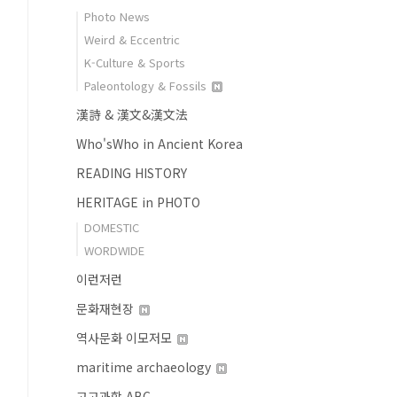
Photo News
Weird & Eccentric
K-Culture & Sports
Paleontology & Fossils
漢詩 & 漢文&漢文法
Who'sWho in Ancient Korea
READING HISTORY
HERITAGE in PHOTO
DOMESTIC
WORDWIDE
이런저런
문화재현장
역사문화 이모저모
maritime archaeology
고고과학 ABC