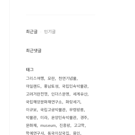
최근글
인기글
최근댓글
태그
그리스여행
모란
천연기념물
아일랜드
풍납토성
국립민속박물관
고려거란전쟁
인더스문명
세계유산
국립해양문화재연구소
화랑세기
이규보
국립고궁박물관
무령왕릉
박물관
미라
온양민속박물관
경주
문화재
museum
진흥왕
고고학
학예연구사
동국이상국집
용인