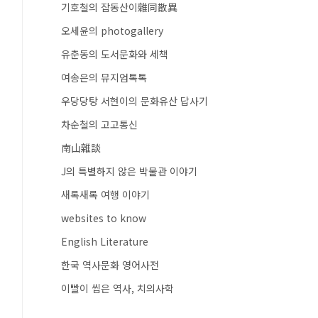
기호철의 잡동산이雜同散異
오세윤의 photogallery
유춘동의 도서문화와 세책
여송은의 뮤지엄톡톡
우당당탕 서현이의 문화유산 답사기
차순철의 고고통신
南山雜談
J의 특별하지 않은 박물관 이야기
새록새록 여행 이야기
websites to know
English Literature
한국 역사문화 영어사전
이빨이 씹은 역사, 치의사학