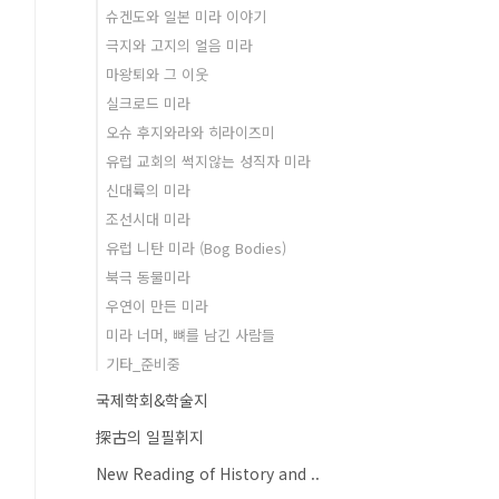
슈겐도와 일본 미라 이야기
극지와 고지의 얼음 미라
마왕퇴와 그 이웃
실크로드 미라
오슈 후지와라와 히라이즈미
유럽 교회의 썩지않는 성직자 미라
신대륙의 미라
조선시대 미라
유럽 니탄 미라 (Bog Bodies)
북극 동물미라
우연이 만든 미라
미라 너머, 뼈를 남긴 사람들
기타_준비중
국제학회&학술지
探古의 일필휘지
New Reading of History and ..