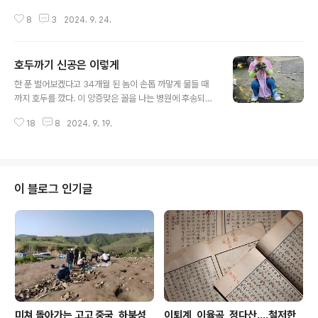
느 부분에서는 그런 것만 같았다. 그것을 꿈이라 했다. 꿈이
8
3
2024. 9. 24.
언제나 비극인 까닭은 항상 꿈이었기 때문이다. (2016년
9월 24일. 사진은 원주 거돈사지다.)
호두까기 신공은 이렇게
글 내용
한 푼 벌어보겠다고 34개월 된 놈이 손톱 까맣게 물들 때
까지 호두를 깠다. 이 앙증맞은 꼴을 나는 병원에 후송되는
바람에 보질 못했다. 지켜본 가족 구성원이 이구동성으로
18
8
2024. 9. 19.
하는 말 그리 호두까기를 잘하더랜다. 심지어 발로 밟아 까
는 신공도 발휘하더랜다. 저들한테야 호두까기가 신공이
아닌 놀이인 까닭 아닌가 싶다. 밭뙤기 한 평 떠줘야 하나?
그건 그렇고 제아무리 무더운 추석이라 해도 가을은 천상
가을이다. 추석 당일 김천 수은주는 37점 몇 도를 찍었다
이 블로그 인기글
나? 전체를 통털어 기상관측 이래 김천 최고 기온 아닐까
싶다.
미쳐 돌아가는 고고 중국, 하북성
이퇴계, 이율곡, 정다산....철저한