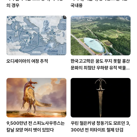
의 경우
국내용
오디세이아의 여정 추적
한국고고학은 꿈도 꾸지 못할 홍산
문화의 최첨단 우하량 유적 박물관
[신화통신]
9,500만년 전 스피노사우루스는
우린 철은커녕 청동기도 모르던 3,
칼날 모양 머리 볏이 있었다
300년 전 히타이트 철제 단검