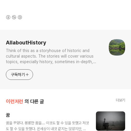
(새창열림)
로그 정보
AllaboutHistory
Think of this as a storyhouse of historic and
cultural aspects. The stories will cover various
topics, especially history, sometimes in-depth,
sometimes with a light touch. One constant
approach will be to resist any common sense or
구독하기
generalized viewpoint
더보기
이런저런
의 다른 글
꿈
글 내용
꿈을 꾸었다. 몽롱한 꿈을.... 이것도 할 수 있을 듯했고 저것
도 할 수 있을 듯했다. 온세상이 내것 같지는 않았지만, 어